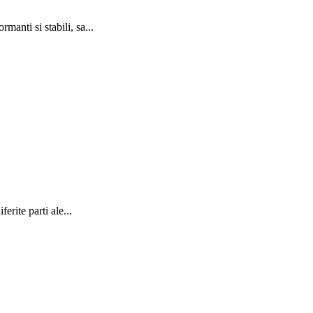
anti si stabili, sa...
erite parti ale...