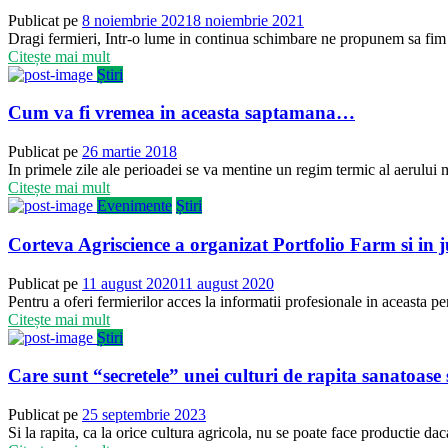
Publicat pe
8 noiembrie 2021
8 noiembrie 2021
Dragi fermieri, Intr-o lume in continua schimbare ne propunem sa fim ad
Citește mai mult
Știri
Cum va fi vremea in aceasta saptamana…
Publicat pe
26 martie 2018
In primele zile ale perioadei se va mentine un regim termic al aerului ma
Citește mai mult
Evenimente
Știri
Corteva Agriscience a organizat Portfolio Farm si in j
Publicat pe
11 august 2020
11 august 2020
Pentru a oferi fermierilor acces la informatii profesionale in aceasta pe
Citește mai mult
Știri
Care sunt “secretele” unei culturi de rapita sanatoase
Publicat pe
25 septembrie 2023
Si la rapita, ca la orice cultura agricola, nu se poate face productie dac