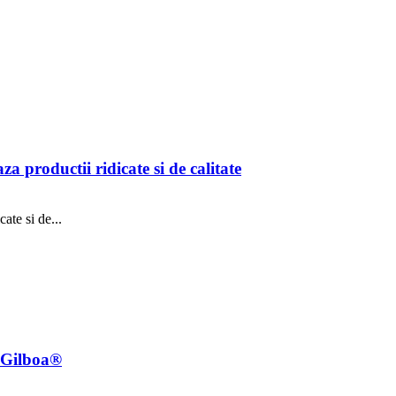
a productii ridicate si de calitate
ate si de...
e Gilboa®