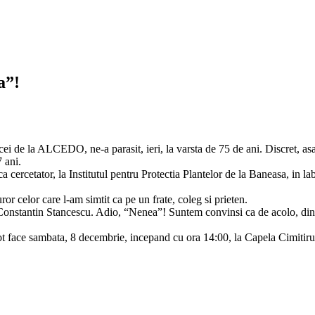
a”!
de la ALCEDO, ne-a parasit, ieri, la varsta de 75 de ani. Discret, asa c
 ani.
 cercetator, la Institutul pentru Protectia Plantelor de la Baneasa, in l
ror celor care l-am simtit ca pe un frate, coleg si prieten.
nstantin Stancescu. Adio, “Nenea”! Suntem convinsi ca de acolo, din Im
pot face sambata, 8 decembrie, incepand cu ora 14:00, la Capela Cimiti