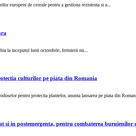
ilor europeni de cereale pentru a gestiona rezistenta si a...
ara
ia la inceputul lunii octombrie, fermierii nu...
otectia culturilor pe piata din Romania
selor pentru protectia plantelor, anunta lansarea pe piata din Romani
 cat si in postemergenta, pentru combaterea buruienilo