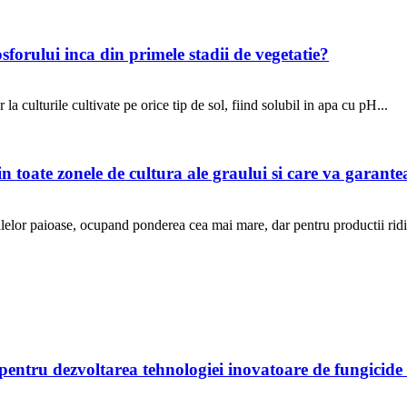
sforului inca din primele stadii de vegetatie?
la culturile cultivate pe orice tip de sol, fiind solubil in apa cu pH...
toate zonele de cultura ale graului si care va garanteaz
lelor paioase, ocupand ponderea cea mai mare, dar pentru productii ridic
entru dezvoltarea tehnologiei inovatoare de fungicid