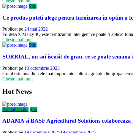
Citește mai mult
Știri
Ce produs puteti alege pentru furnizarea in optim a fo
Publicat pe
24 mai 2022
FoliMAX Maizy-IQ este fertilizantul inteligent ce poate fi aplicat foliar 
Citește mai mult
Știri
SORRIAL, un soi iscusit de grau, ce se poate semana in 
Publicat pe
10 octombrie 2023
Graul este una din cele mai importante culturi agricole din grupa cerea
Citește mai mult
Hot News
Noutățile zilei
Știri
ADAMA si BASF Agricultural Solutions colaboreaza p
Publicat pe
19 decembrie 2025
19 decembrie 2025