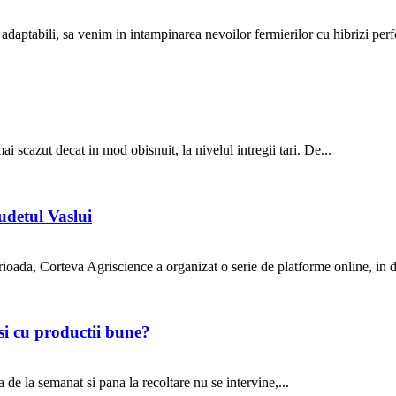
aptabili, sa venim in intampinarea nevoilor fermierilor cu hibrizi perform
i scazut decat in mod obisnuit, la nivelul intregii tari. De...
udetul Vaslui
rioada, Corteva Agriscience a organizat o serie de platforme online, in dif
 si cu productii bune?
a de la semanat si pana la recoltare nu se intervine,...