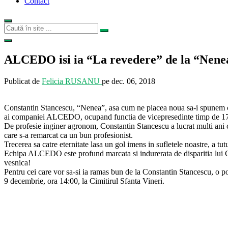
Contact
ALCEDO isi ia “La revedere” de la “Nene
Publicat de
Felicia RUSANU
pe
dec. 06, 2018
Constantin Stancescu, “Nenea”, asa cum ne placea noua sa-i spunem cei 
ai companiei ALCEDO, ocupand functia de vicepresedinte timp de 17
De profesie inginer agronom, Constantin Stancescu a lucrat multi ani ca
care s-a remarcat ca un bun profesionist.
Trecerea sa catre eternitate lasa un gol imens in sufletele noastre, a tutu
Echipa ALCEDO este profund marcata si indurerata de disparitia lui Co
vesnica!
Pentru cei care vor sa-si ia ramas bun de la Constantin Stancescu, o 
9 decembrie, ora 14:00, la Cimitirul Sfanta Vineri.