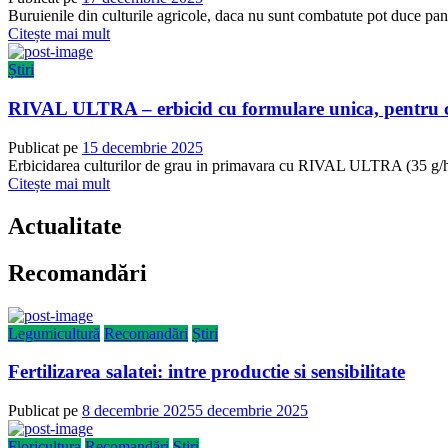
Buruienile din culturile agricole, daca nu sunt combatute pot duce pana
Citește mai mult
Știri
RIVAL ULTRA – erbicid cu formulare unica, pentru cu
Publicat pe
15 decembrie 2025
Erbicidarea culturilor de grau in primavara cu RIVAL ULTRA (35 g/ha) r
Citește mai mult
Actualitate
Recomandări
Legumicultură
Recomandări
Știri
Fertilizarea salatei: intre productie si sensibilitate
Publicat pe
8 decembrie 2025
5 decembrie 2025
Floricultura
Recomandări
Știri