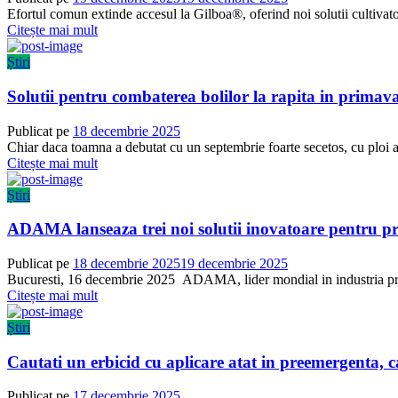
Efortul comun extinde accesul la Gilboa®, oferind noi solutii cultivator
Citește mai mult
Știri
Solutii pentru combaterea bolilor la rapita in primav
Publicat pe
18 decembrie 2025
Chiar daca toamna a debutat cu un septembrie foarte secetos, cu ploi ab
Citește mai mult
Știri
ADAMA lanseaza trei noi solutii inovatoare pentru pr
Publicat pe
18 decembrie 2025
19 decembrie 2025
Bucuresti, 16 decembrie 2025 ADAMA, lider mondial in industria produ
Citește mai mult
Știri
Cautati un erbicid cu aplicare atat in preemergenta,
Publicat pe
17 decembrie 2025