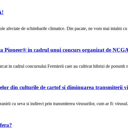
A!
icole afectate de schimbarile climatice. Din pacate, ne vom mai intalni c
ca Pioneer® in cadrul unui concurs organizat de NCG
rcat in cadrul concursului Fermierii care au cultivat hibrizi de porumb
 din culturile de cartof si diminuarea transmiterii vir
irii cu seva si indirect prin transmiterea virusurilor, cum ar fi: virusul.
fera?