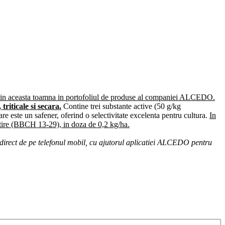
 din aceasta toamna in portofoliul de produse al companiei ALCEDO.
 triticale
s
i secar
a
.
Contine trei substante active (50 g/kg
e este un safener, oferind o selectivitate excelenta pentru cultura.
In
t
ire (BBCH 13-29), in doza de 0,2 kg/ha.
rect de pe telefonul mobil, cu ajutorul aplicatiei ALCEDO pentru