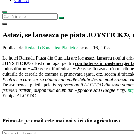
Contact
Astazi, se lanseaza pe piata JOYSTICK®, u
Publicat de
Redactia Sanatatea Plantelor
pe
oct. 16, 2018
La hotel Ramada Plaza din Capitala are loc astazi lansarea noului erb
JOYSTICK®
a fost omologat pentru
combaterea in postemergen
t
iodosulfuron + 400 g/kg diflufenican + 20 g/kg florasulam) cu actiune d
culturile de cereale de toamn
a
s
i prim
a
var
a
(grau, orz, secar
a
s
i tritic
Pentru cei care vor sa obtina mai multe detalii despre noul erbicid, 
De asemenea, puteti apela
la reprezentantii ALCEDO din zona dumnea
fermieri iscusiti, disponibila acum din AppStore sau Google Play:
htt
Echipa ALCEDO
Primeste pe email cele mai noi stiri din agricultura