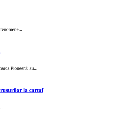
u fenomene...
A
 marca Pioneer® au...
usurilor la cartof
..