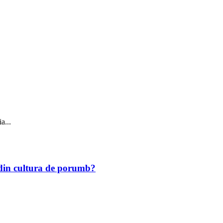
a...
r din cultura de porumb?