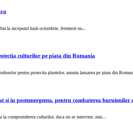
ara
ia la inceputul lunii octombrie, fermierii nu...
otectia culturilor pe piata din Romania
selor pentru protectia plantelor, anunta lansarea pe piata din Romani
 cat si in postemergenta, pentru combaterea buruienilo
 la compromiterea culturilor, daca nu se intervine, mai...