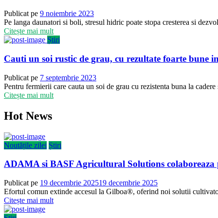
Publicat pe
9 noiembrie 2023
Pe langa daunatori si boli, stresul hidric poate stopa cresterea si dezvolt
Citește mai mult
Știri
Cauti un soi rustic de grau, cu rezultate foarte bune in
Publicat pe
7 septembrie 2023
Pentru fermierii care cauta un soi de grau cu rezistenta buna la cadere s
Citește mai mult
Hot News
Noutățile zilei
Știri
ADAMA si BASF Agricultural Solutions colaboreaza p
Publicat pe
19 decembrie 2025
19 decembrie 2025
Efortul comun extinde accesul la Gilboa®, oferind noi solutii cultivator
Citește mai mult
Știri