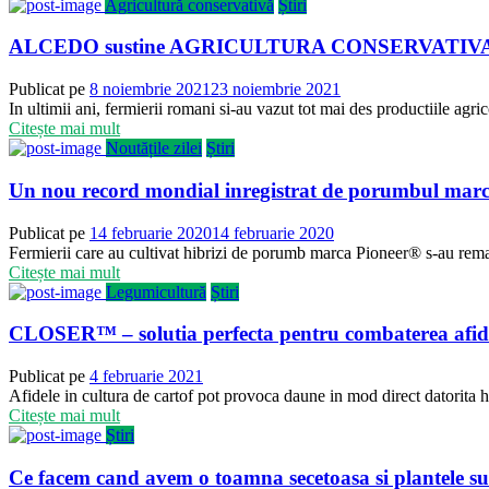
Agricultură conservativă
Știri
ALCEDO sustine AGRICULTURA CONSERVATIV
Publicat pe
8 noiembrie 2021
23 noiembrie 2021
In ultimii ani, fermierii romani si-au vazut tot mai des productiile agr
Citește mai mult
Noutățile zilei
Știri
Un nou record mondial inregistrat de porumbul mar
Publicat pe
14 februarie 2020
14 februarie 2020
Fermierii care au cultivat hibrizi de porumb marca Pioneer® s-au rema
Citește mai mult
Legumicultură
Știri
CLOSER™ – solutia perfecta pentru combaterea afidelor
Publicat pe
4 februarie 2021
Afidele in cultura de cartof pot provoca daune in mod direct datorita hran
Citește mai mult
Știri
Ce facem cand avem o toamna secetoasa si plantele su