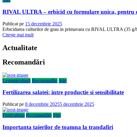
RIVAL ULTRA – erbicid cu formulare unica, pentru cu
Publicat pe
15 decembrie 2025
Erbicidarea culturilor de grau in primavara cu RIVAL ULTRA (35 g/ha) r
Citește mai mult
Actualitate
Recomandări
Legumicultură
Recomandări
Știri
Fertilizarea salatei: intre productie si sensibilitate
Publicat pe
8 decembrie 2025
5 decembrie 2025
Floricultura
Recomandări
Știri
Importanta taierilor de toamna la trandafiri