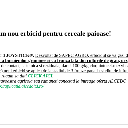
n nou erbicid pentru cereale paioase!
icid
JOYSTICK®.
Dezvoltat de
SAPEC AGRO,
erbicidul se va gasi
a
a buruienilor graminee
s
i cu frunz
a
lat
a
din culturile de grau, orz,
e contact, sistemica si reziduala, dar si 100 g/kg cloquintocet-mexyl car
ale) noul erbicid se aplica de la stadiul de
3 frunze pan
a
la stadiul de infr
a
va rugam sa dati
CLICK AICI
.
voastra agricola sau ramaneti conectati la intreaga oferta ALCEDO di
p://aplicatia.alcedoltd.ro/