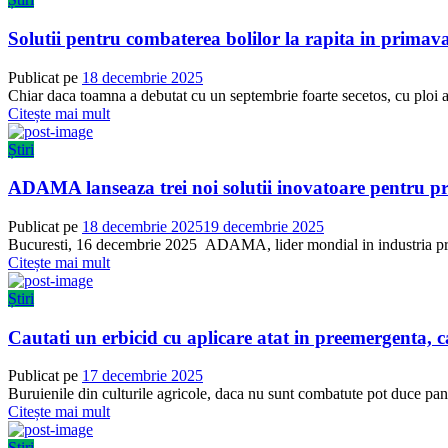
Solutii pentru combaterea bolilor la rapita in primav
Publicat pe
18 decembrie 2025
Chiar daca toamna a debutat cu un septembrie foarte secetos, cu ploi ab
Citește mai mult
Știri
ADAMA lanseaza trei noi solutii inovatoare pentru pr
Publicat pe
18 decembrie 2025
19 decembrie 2025
Bucuresti, 16 decembrie 2025 ADAMA, lider mondial in industria produ
Citește mai mult
Știri
Cautati un erbicid cu aplicare atat in preemergenta,
Publicat pe
17 decembrie 2025
Buruienile din culturile agricole, daca nu sunt combatute pot duce pana
Citește mai mult
Știri