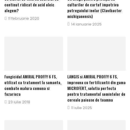
continut ridicat de acid oleic
culturilor de cartof impotriva
alegem?
putregaiului inelar (Clavibacter
michiganensis)
Publicat
11 februarie 2020
Publicat
14 ianuarie 2025
pe
pe
Fungicidul AMIRAL PROFFY 6 FS,
LANGIS si AMIRAL PROFFY 6 FS,
utilizat ca tratament la samanta,
impreuna cu fertilizantii din gama
combate malura comuna si
MICROFERT, solutia perfecta
fuzarioza
pentru tratamentul semintelor de
cereale paioase de toamna
Publicat
23 iulie 2018
Publicat
11 iulie 2025
pe
pe