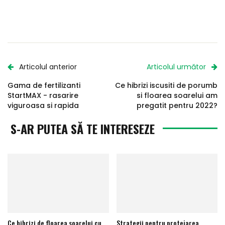
Articolul anterior
Articolul următor
Gama de fertilizanti
Ce hibrizi iscusiti de porumb
StartMAX - rasarire
si floarea soarelui am
viguroasa si rapida
pregatit pentru 2022?
S-AR PUTEA SĂ TE INTERESEZE
Ce hibrizi de floarea soarelui cu
Strategii pentru protejarea