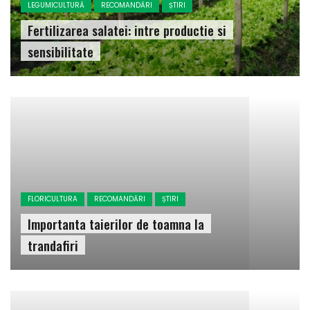
LEGUMICULTURĂ
RECOMANDĂRI
ȘTIRI
Fertilizarea salatei: intre productie si
sensibilitate
FLORICULTURA
RECOMANDĂRI
ȘTIRI
Importanta taierilor de toamna la
trandafiri