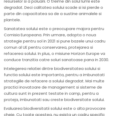
resurselor si a poluarii. O treime din solul lumii este
degradat. Deci calitatea solului scade si isi pierde o
parte din capacitatea sa de a sustine animalele si
plantele.
Sanatatea solului este o preocupare majora pentru
Comisia Europeana. Prin urmare, adopta o noua
strategie pentru sol in 2021 si pune bazele unui cadru
comun al UE pentru conservarea, protejarea si
refacerea solului. In plus, o misiune Horizon Europe va
conduce tranzitia catre soluri sanatoase pana in 2030.
Intelegerea relatiei dintre biodiversitatea solului si
functia solului este importanta, pentru a imbunatati
strategiile de refacere a solului degradat. Mai multe
practici inovatoare de management si sisteme de
cultura sunt in prezent testate in camp, pentru a
proteja, imbunatati sau creste biodiversitate solului.
Evaluarea biodiversitatii solului este o alta provocare
cheie. Cu toate acestea, nu exista un cadru specific