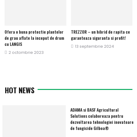
Ofera o buna protectie plantelor
TREZZOR – un hibrid de rapita ce
de grau aflate la inceput de drum
garanteaza siguranta si profit!
cu LANGIS
Publicat
13 septembrie 2024
Publicat
2 octombrie 2023
pe
pe
HOT NEWS
ADAMA si BASF Agricultural
Solutions colaboreaza pentru
dezvoltarea tehnologiei inovatoare
de fungicide Gilboa®