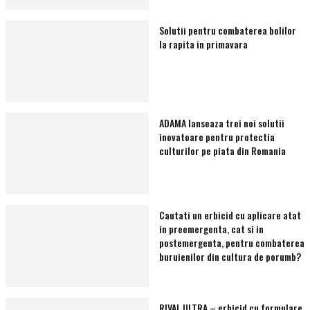
Solutii pentru combaterea bolilor
la rapita in primavara
ADAMA lanseaza trei noi solutii
inovatoare pentru protectia
culturilor pe piata din Romania
Cautati un erbicid cu aplicare atat
in preemergenta, cat si in
postemergenta, pentru combaterea
buruienilor din cultura de porumb?
RIVAL ULTRA – erbicid cu formulare