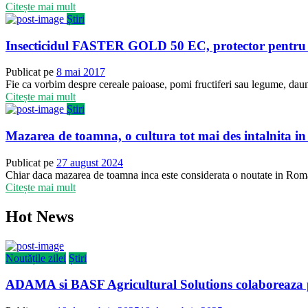
Citește mai mult
Știri
Insecticidul FASTER GOLD 50 EC, protector pentru d
Publicat pe
8 mai 2017
Fie ca vorbim despre cereale paioase, pomi fructiferi sau legume, dauna
Citește mai mult
Știri
Mazarea de toamna, o cultura tot mai des intalnita in 
Publicat pe
27 august 2024
Chiar daca mazarea de toamna inca este considerata o noutate in Romani
Citește mai mult
Hot News
Noutățile zilei
Știri
ADAMA si BASF Agricultural Solutions colaboreaza p