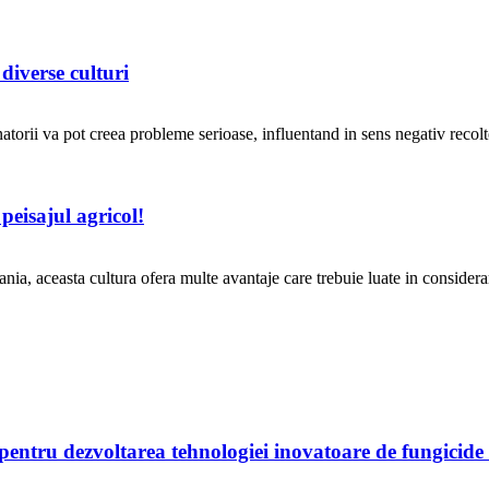
iverse culturi
torii va pot creea probleme serioase, influentand in sens negativ recolt
peisajul agricol!
a, aceasta cultura ofera multe avantaje care trebuie luate in considerar
entru dezvoltarea tehnologiei inovatoare de fungicid