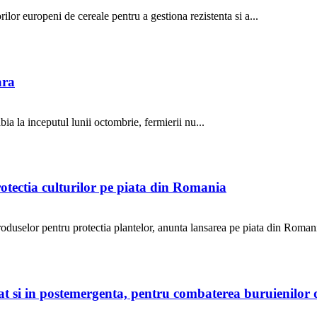
ilor europeni de cereale pentru a gestiona rezistenta si a...
ara
ia la inceputul lunii octombrie, fermierii nu...
otectia culturilor pe piata din Romania
selor pentru protectia plantelor, anunta lansarea pe piata din Romani
 cat si in postemergenta, pentru combaterea buruienilo