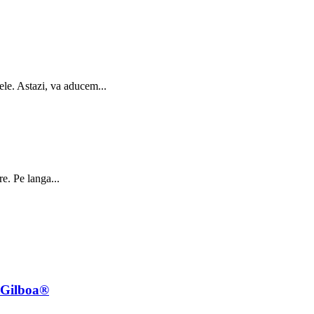
ele. Astazi, va aducem...
e. Pe langa...
e Gilboa®