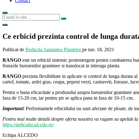
Contact
Ce erbicid prezinta control de lunga durat
Publicat de
Redactia Sanatatea Plantelor
pe
iun. 18, 2021
RANGO
este un erbicid sistemic postemergent pentru combaterea burui
frunzele buruienilor graminee si translocat in intreaga planta.
RANGO
prezinta flexibilitate in aplicare si control de lunga durata al
cartof, tomate, ardei gras, ceapa, pepeni verzi, castraveti, foioase, lucer
Pentru o buna eficacitate a produsului asupra buruienilor graminee anu
faza de 15-20 cm, iar pentru pir se aplica pana in faza de 10-15 cm.
Important!
Performantele erbicidului nu sunt afectate de ploaie, de ind
Pentru mai multe detalii despre oferta noastra va rugam sa apelati 
https://aplicatia.alcedo.ro/
Echipa ALCEDO