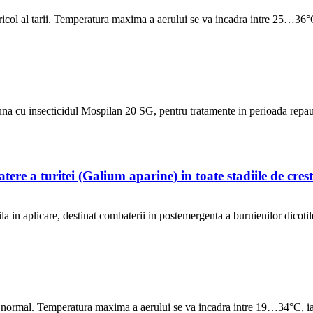
gricol al tarii. Temperatura maxima a aerului se va incadra intre 25…36°C
 cu insecticidul Mospilan 20 SG, pentru tratamente in perioada repaus
 turitei (Galium aparine) in toate stadiile de crest
n aplicare, destinat combaterii in postemergenta a buruienilor dicotiled
ral normal. Temperatura maxima a aerului se va incadra intre 19…34°C, i