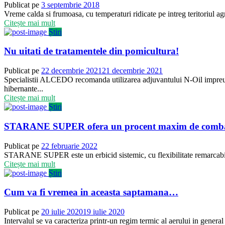
Publicat pe
3 septembrie 2018
Vreme calda si frumoasa, cu temperaturi ridicate pe intreg teritoriul a
Citește mai mult
Știri
Nu uitati de tratamentele din pomicultura!
Publicat pe
22 decembrie 2021
21 decembrie 2021
Specialistii ALCEDO recomanda utilizarea adjuvantului N-Oil impreuna
hibernante...
Citește mai mult
Știri
STARANE SUPER ofera un procent maxim de combatere a
Publicat pe
22 februarie 2022
STARANE SUPER este un erbicid sistemic, cu flexibilitate remarcabila i
Citește mai mult
Știri
Cum va fi vremea in aceasta saptamana…
Publicat pe
20 iulie 2020
19 iulie 2020
Intervalul se va caracteriza printr-un regim termic al aerului in gene