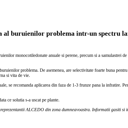
a al buruienilor problema intr-un spectru la
enilor monocotiledonate anuale si perene, precum si a samulastrei de ce
 buruienilor problema. De asemenea, are selectivitate foarte buna pentru cu
na si vita de vie.
ale, se recomanda aplicarea din faza de 1-3 frunze pana la infratire. P
ata ce solutia s-a uscat pe plante.
la reprezentantii ALCEDO din zona dumneavoastra. Informatii gasiti si