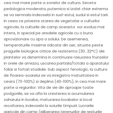
cea mai mare parte a zonelor de cultura. Seceta
pedologica moderata, puternica si izolat chiar extrema
se va semnala indeosebi in sud-estul, sudul si estul tarii.
In ceea ce priveste starea de vegetatie a culturilor
agricole, la culturile de camp aceasta vor evolua mai
intens, in special pe arealele agricole cu o buna
aprovizionare cu apa a solului. De asemenea,
temperaturile maxime ridicate din aer, situate peste
pragurile biologice critice de rezistenta (30…32°C) ale
plantelor va determina in continuare rasucirea frunzelor
in orele de amiaza, uscarea partiala/totala a aparatului
foliar si fortari stadiale. Sub aspect fenologic, la cultura
de floarea-soarelui se va inregistra maturitatea in
ceara (70-100%) si deplina (40-100%), in cea mai mare
parte a regiunilor. Vita de vie din aproape toate
podgoriile, se va afla la cresterea si acumularea
zaharului in boabe, maturarea boabelor si local
recoltarea, indeosebi la soiurile timpurii. Lucrarile
agricole din camp (eliberarea terenurilor de resturile