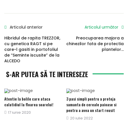
Articolul anterior
Articolul următor
Hibridul de rapita TREZZOR,
Preocuparea majora a
cu genetica RAGT si pe
chinezilor fata de protectia
care-l gasiti in portofoliul
plantelor…
de “Seminte iscusite” de la
ALCEDO
S-AR PUTEA SĂ TE INTERESEZE
Atentie la bolile care ataca
3 pasi simpli pentru a proteja
calatidiul la floarea soarelui!
samanta de cereale paioase si
pentru a avea un start reusit
Publicat
17 iunie 2020
Publicat
20 iulie 2022
pe
pe