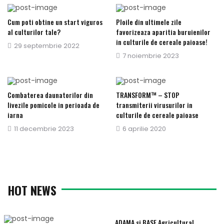
Cum poti obtine un start viguros
Ploile din ultimele zile
al culturilor tale?
favorizeaza aparitia buruienilor
in culturile de cereale paioase!
Publicat
29 septembrie 2022
Publicat
7 noiembrie 2023
pe
pe
Combaterea daunatorilor din
TRANSFORM™ – STOP
livezile pomicole in perioada de
transmiterii virusurilor in
iarna
culturile de cereale paioase
Publicat
11 decembrie 2023
Publicat
6 aprilie 2020
pe
pe
HOT NEWS
ADAMA si BASF Agricultural