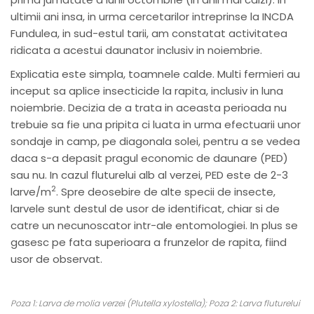
ultimii ani insa, in urma cercetarilor intreprinse la INCDA
Fundulea, in sud-estul tarii, am constatat activitatea
ridicata a acestui daunator inclusiv in noiembrie.
Explicatia este simpla, toamnele calde. Multi fermieri au
inceput sa aplice insecticide la rapita, inclusiv in luna
noiembrie. Decizia de a trata in aceasta perioada nu
trebuie sa fie una pripita ci luata in urma efectuarii unor
sondaje in camp, pe diagonala solei, pentru a se vedea
daca s-a depasit pragul economic de daunare (PED)
sau nu. In cazul fluturelui alb al verzei, PED este de 2-3
2
larve/m
. Spre deosebire de alte specii de insecte,
larvele sunt destul de usor de identificat, chiar si de
catre un necunoscator intr-ale entomologiei. In plus se
gasesc pe fata superioara a frunzelor de rapita, fiind
usor de observat.
Poza 1: Larva de molia verzei (Plutella xylostella); Poza 2: Larva fluturelui