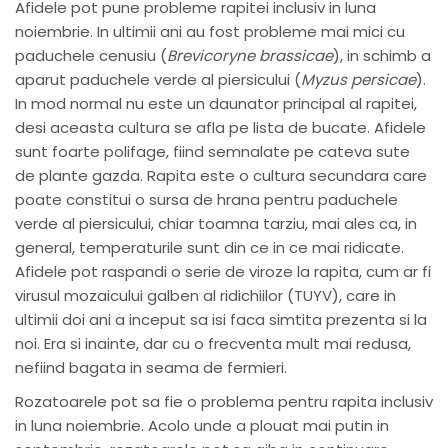
Afidele pot pune probleme rapitei inclusiv in luna
noiembrie. In ultimii ani au fost probleme mai mici cu
paduchele cenusiu (
Brevicoryne brassicae
), in schimb a
aparut paduchele verde al piersicului (
Myzus persicae
).
In mod normal nu este un daunator principal al rapitei,
desi aceasta cultura se afla pe lista de bucate. Afidele
sunt foarte polifage, fiind semnalate pe cateva sute
de plante gazda. Rapita este o cultura secundara care
poate constitui o sursa de hrana pentru paduchele
verde al piersicului, chiar toamna tarziu, mai ales ca, in
general, temperaturile sunt din ce in ce mai ridicate.
Afidele pot raspandi o serie de viroze la rapita, cum ar fi
virusul mozaicului galben al ridichiilor (TUYV), care in
ultimii doi ani a inceput sa isi faca simtita prezenta si la
noi. Era si inainte, dar cu o frecventa mult mai redusa,
nefiind bagata in seama de fermieri.
Rozatoarele pot sa fie o problema pentru rapita inclusiv
in luna noiembrie. Acolo unde a plouat mai putin in