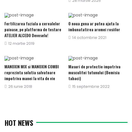
Publicat
28 martie 2025
pe
pe
Fertilizarea faziala a cerealelor
O noua gena ar putea ajuta la
paioase, pe platforma de testare
imbunatatirea aromei rosiilor
ATELIER ALCEDO Deveselu!
Publicat
14 octombrie 2021
Publicat
12 martie 2019
pe
pe
MANOXIN MIX si MANOXIN COMBI
Masuri de protectie impotriva
reprezinta solutia salvatoare
musculitei tutunului (Bemisia
impotriva manei la vita de vie
tabaci)
Publicat
26 iunie 2018
Publicat
15 septembrie 2022
pe
pe
HOT NEWS