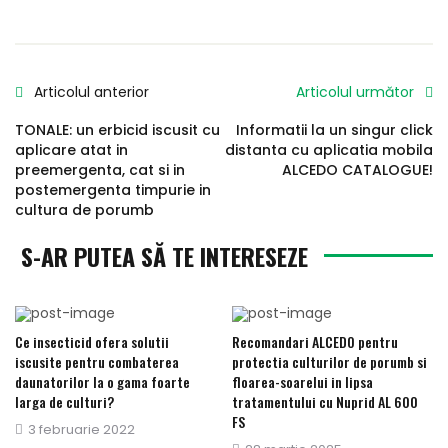
Articolul anterior
Articolul următor
TONALE: un erbicid iscusit cu
Informatii la un singur click
aplicare atat in
distanta cu aplicatia mobila
preemergenta, cat si in
ALCEDO CATALOGUE!
postemergenta timpurie in
cultura de porumb
S-AR PUTEA SĂ TE INTERESEZE
Ce insecticid ofera solutii
Recomandari ALCEDO pentru
iscusite pentru combaterea
protectia culturilor de porumb si
daunatorilor la o gama foarte
floarea-soarelui in lipsa
larga de culturi?
tratamentului cu Nuprid AL 600
FS
Publicat
3 februarie 2022