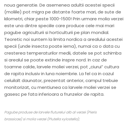
noua generatie. De asemenea adultii acestei specii
(moliile) pot migra pe distante foarte mari, de sute de
kilometri, chiar peste 1000-1500! Prin urmare molia verzei
este una dintre speciile care produce cele mai mari
pagube agriculturii si horticulturii pe plan mondial.
Teoretic noi suntem la limita nordica a arealului acestei
specii (unde insecta poate ierna), numai ca o data cu
cresterea temperaturilor medii, datele se pot schimba
si arealul se poate extinde inspre nord. In caz de
toamne calde, larvele moliei verzei, pot „ciurui” cultura
de rapita inclusiv in luna noiembrie. La fel ca in cazul
celuilalt daunator, prezentat anterior, campul trebuie
monitorizat, cu mentiunea ca larvele moliei verzei se
gasesc pe fata inferioara a frunzelor de rapita.
Pagube produse de larvele fluturelui alb al verzei (Pieris
brassicae) si molia verzei (Plutella xylostella);