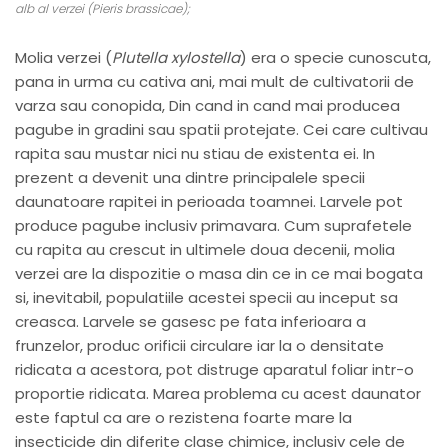
alb al verzei (Pieris brassicae);
Molia verzei (
Plutella xylostella
) era o specie cunoscuta,
pana in urma cu cativa ani, mai mult de cultivatorii de
varza sau conopida, Din cand in cand mai producea
pagube in gradini sau spatii protejate. Cei care cultivau
rapita sau mustar nici nu stiau de existenta ei. In
prezent a devenit una dintre principalele specii
daunatoare rapitei in perioada toamnei. Larvele pot
produce pagube inclusiv primavara. Cum suprafetele
cu rapita au crescut in ultimele doua decenii, molia
verzei are la dispozitie o masa din ce in ce mai bogata
si, inevitabil, populatiile acestei specii au inceput sa
creasca. Larvele se gasesc pe fata inferioara a
frunzelor, produc orificii circulare iar la o densitate
ridicata a acestora, pot distruge aparatul foliar intr-o
proportie ridicata. Marea problema cu acest daunator
este faptul ca are o rezistena foarte mare la
insecticide din diferite clase chimice, inclusiv cele de