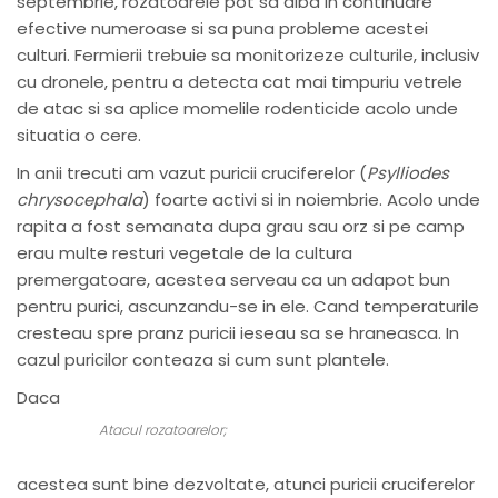
septembrie, rozatoarele pot sa aiba in continuare
efective numeroase si sa puna probleme acestei
culturi. Fermierii trebuie sa monitorizeze culturile, inclusiv
cu dronele, pentru a detecta cat mai timpuriu vetrele
de atac si sa aplice momelile rodenticide acolo unde
situatia o cere.
In anii trecuti am vazut puricii cruciferelor (
Psylliodes
chrysocephala
) foarte activi si in noiembrie. Acolo unde
rapita a fost semanata dupa grau sau orz si pe camp
erau multe resturi vegetale de la cultura
premergatoare, acestea serveau ca un adapot bun
pentru purici, ascunzandu-se in ele. Cand temperaturile
cresteau spre pranz puricii ieseau sa se hraneasca. In
cazul puricilor conteaza si cum sunt plantele.
Daca
Atacul rozatoarelor;
acestea sunt bine dezvoltate, atunci puricii cruciferelor