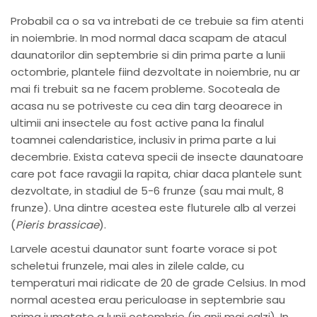
Probabil ca o sa va intrebati de ce trebuie sa fim atenti
in noiembrie. In mod normal daca scapam de atacul
daunatorilor din septembrie si din prima parte a lunii
octombrie, plantele fiind dezvoltate in noiembrie, nu ar
mai fi trebuit sa ne facem probleme. Socoteala de
acasa nu se potriveste cu cea din targ deoarece in
ultimii ani insectele au fost active pana la finalul
toamnei calendaristice, inclusiv in prima parte a lui
decembrie. Exista cateva specii de insecte daunatoare
care pot face ravagii la rapita, chiar daca plantele sunt
dezvoltate, in stadiul de 5-6 frunze (sau mai mult, 8
frunze). Una dintre acestea este fluturele alb al verzei
(
Pieris brassicae
).
Larvele acestui daunator sunt foarte vorace si pot
scheletui frunzele, mai ales in zilele calde, cu
temperaturi mai ridicate de 20 de grade Celsius. In mod
normal acestea erau periculoase in septembrie sau
prima jumatate a lunii octombrie (in anii mai calzi). In