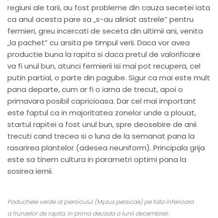
regiuni ale tarii, au fost probleme din cauza secetei iata
ca anul acesta pare sa „s-au aliniat astrele” pentru
fermieri, greu incercati de seceta din ultimii ani, venita
„la pachet” cu arsita pe timpul verii. Daca vor avea
productie buna la rapita si daca pretul de valorificare
va fi unul bun, atunci fermierii isi mai pot recupera, cel
putin partial, o parte din pagube. Sigur ca mai este mult
pana departe, cum ar fi o iarna de trecut, apoi o
primavara posibil capricioasa. Dar cel mai important
este faptul ca in majoritatea zonelor unde a plouat,
startul rapitei a fost unul bun, spre deosebire de anii
trecuti cand trecea si o luna de la semanat pana la
rasarirea plantelor (adesea neuniform). Principala grija
este sa tinem cultura in parametri optimi pana la
sosirea iernii.
Paduchele verde al piersicului (Myzus persicae) pe fata inferioara
a frunzelor de rapita, in prima decada a lunii decembrie!;