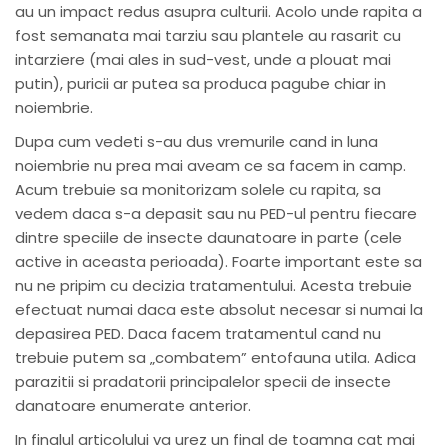
au un impact redus asupra culturii. Acolo unde rapita a
fost semanata mai tarziu sau plantele au rasarit cu
intarziere (mai ales in sud-vest, unde a plouat mai
putin), puricii ar putea sa produca pagube chiar in
noiembrie.
Dupa cum vedeti s-au dus vremurile cand in luna
noiembrie nu prea mai aveam ce sa facem in camp.
Acum trebuie sa monitorizam solele cu rapita, sa
vedem daca s-a depasit sau nu PED-ul pentru fiecare
dintre speciile de insecte daunatoare in parte (cele
active in aceasta perioada). Foarte important este sa
nu ne pripim cu decizia tratamentului. Acesta trebuie
efectuat numai daca este absolut necesar si numai la
depasirea PED. Daca facem tratamentul cand nu
trebuie putem sa „combatem” entofauna utila. Adica
parazitii si pradatorii principalelor specii de insecte
danatoare enumerate anterior.
In finalul articolului va urez un final de toamna cat mai