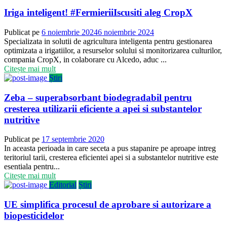
Iriga inteligent! #FermieriiIscusiti aleg CropX
Publicat pe
6 noiembrie 2024
6 noiembrie 2024
Specializata in solutii de agricultura inteligenta pentru gestionarea
optimizata a irigatiilor, a resurselor solului si monitorizarea culturilor,
compania CropX, in colaborare cu Alcedo, aduc ...
Citește mai mult
Știri
Zeba – superabsorbant biodegradabil pentru
cresterea utilizarii eficiente a apei si substantelor
nutritive
Publicat pe
17 septembrie 2020
In aceasta perioada in care seceta a pus stapanire pe aproape intreg
teritoriul tarii, cresterea eficientei apei si a substantelor nutritive este
esentiala pentru...
Citește mai mult
Editorial
Știri
UE simplifica procesul de aprobare si autorizare a
biopesticidelor