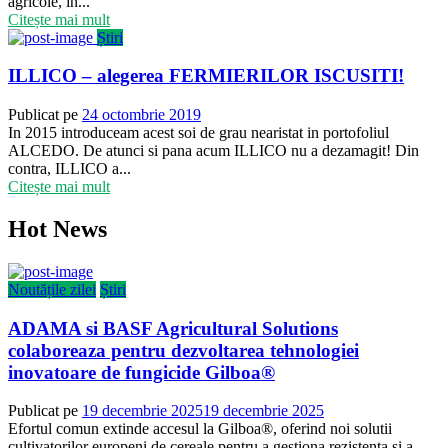
agricole, in...
Citește mai mult
Știri
ILLICO – alegerea FERMIERILOR ISCUSITI!
Publicat pe
24 octombrie 2019
In 2015 introduceam acest soi de grau nearistat in portofoliul
ALCEDO. De atunci si pana acum ILLICO nu a dezamagit! Din
contra, ILLICO a...
Citește mai mult
Hot News
Noutățile zilei
Știri
ADAMA si BASF Agricultural Solutions
colaboreaza pentru dezvoltarea tehnologiei
inovatoare de fungicide Gilboa®
Publicat pe
19 decembrie 2025
19 decembrie 2025
Efortul comun extinde accesul la Gilboa®, oferind noi solutii
cultivatorilor europeni de cereale pentru a gestiona rezistenta si a...