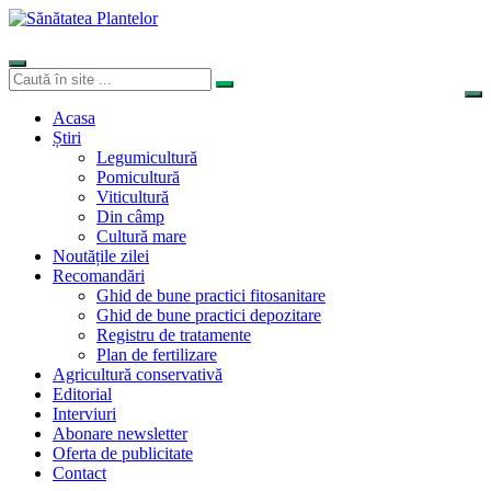
Acasa
Știri
Legumicultură
Pomicultură
Viticultură
Din câmp
Cultură mare
Noutățile zilei
Recomandări
Ghid de bune practici fitosanitare
Ghid de bune practici depozitare
Registru de tratamente
Plan de fertilizare
Agricultură conservativă
Editorial
Interviuri
Abonare newsletter
Oferta de publicitate
Contact