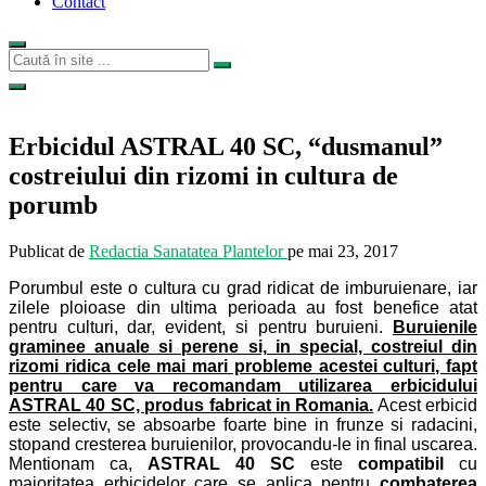
Contact
Erbicidul ASTRAL 40 SC, “dusmanul”
costreiului din rizomi in cultura de
porumb
Publicat de
Redactia Sanatatea Plantelor
pe
mai 23, 2017
Porumbul este o cultura cu grad ridicat de imburuienare, iar
zilele ploioase din ultima perioada au fost benefice atat
pentru culturi, dar, evident, si pentru buruieni.
Buruienile
graminee anuale si perene si, in special, costreiul din
rizomi ridica cele mai mari probleme acestei culturi, fapt
pentru care va recomandam utilizarea erbicidului
ASTRAL 40 SC, produs fabricat in Romania.
Acest erbicid
este selectiv, se absoarbe foarte bine in frunze si radacini,
stopand cresterea buruienilor, provocandu-le in final uscarea.
Mentionam ca,
ASTRAL 40 SC
este
compatibil
cu
majoritatea erbicidelor care se aplica pentru
combaterea