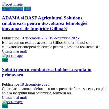
Noutățile zilei
Știri
ADAMA si BASF Agricultural Solutions
colaboreaza pentru dezvoltarea tehnologiei
inovatoare de fungicide Gilboa®
Publicat pe
19 decembrie 2025
19 decembrie 2025
Efortul comun extinde accesul la Gilboa®, oferind noi solutii
cultivatorilor europeni de cereale pentru a gestiona rezistenta si a...
Citește mai mult
Știri
Solutii pentru combaterea bolilor la rapita in
primavara
Publicat pe
18 decembrie 2025
Chiar daca toamna a debutat cu un septembrie foarte secetos, cu ploi
abia la inceputul lunii octombrie, fermierii nu...
Citește mai mult
Știri