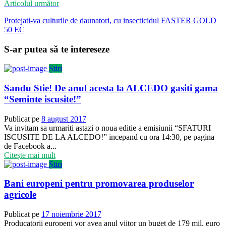
Articolul următor
Protejati-va culturile de daunatori, cu insecticidul FASTER GOLD
50 EC
S-ar putea să te intereseze
Știri
Sandu Stie! De anul acesta la ALCEDO gasiti gama
“Seminte iscusite!”
Publicat pe
8 august 2017
Va invitam sa urmariti astazi o noua editie a emisiunii “SFATURI
ISCUSITE DE LA ALCEDO!” incepand cu ora 14:30, pe pagina
de Facebook a...
Citește mai mult
Știri
Bani europeni pentru promovarea produselor
agricole
Publicat pe
17 noiembrie 2017
Producatorii europeni vor avea anul viitor un buget de 179 mil. euro