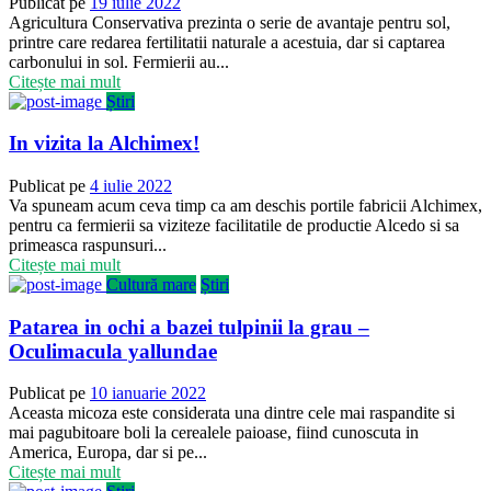
Publicat pe
19 iulie 2022
Agricultura Conservativa prezinta o serie de avantaje pentru sol,
printre care redarea fertilitatii naturale a acestuia, dar si captarea
carbonului in sol. Fermierii au...
Citește mai mult
Știri
In vizita la Alchimex!
Publicat pe
4 iulie 2022
Va spuneam acum ceva timp ca am deschis portile fabricii Alchimex,
pentru ca fermierii sa viziteze facilitatile de productie Alcedo si sa
primeasca raspunsuri...
Citește mai mult
Cultură mare
Știri
Patarea in ochi a bazei tulpinii la grau –
Oculimacula yallundae
Publicat pe
10 ianuarie 2022
Aceasta micoza este considerata una dintre cele mai raspandite si
mai pagubitoare boli la cerealele paioase, fiind cunoscuta in
America, Europa, dar si pe...
Citește mai mult