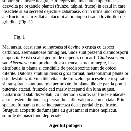
subtire de culoare neagra, care reprezinta miceliul ciupercii ce se
dezvolta pe organele plantei (frunze, tulpini, fructe) in cazul in care
insectele si-au secretat dejectiile zaharoase, ori in urma unor crapari
ale fructelor ca rezultat al atacului altor ciuperci sau a loviturilor de
grindina (Fig. 1).
Fig. 1
Mai tarziu, acest strat se ingroasa si devine o crusta cu aspect
carbunos, asemanatoare funinginei, unde sunt prezenti clamidosporii
ciupercii. Exista si alte genuri de ciuperci, cum ar fi
Cladosporium
sau
Alternaria
care produc, de asemenea, structuri negre, insa
distributia in planta si conditiile de predispozitie sunt de obicei
diferite. Datorita stratului dens si gros format, metabolismul plantelor
este destabilizat. Functiile vitale ale frunzelor, procesele de respiratie
si transpiratie sunt puternic perturbate. In plantatiile de par, la pomii
puternic atacati, frunzele cad masiv incepand din luna august.
Lastarii sunt slab dezvoltati, cu internodii scurte, iar fructele atacate
au o crestere diminuata, pierzandu-si din valoarea comerciala. Prin
spalare, fumagina nu se indeparteaza decat partial de pe fructe.
Strugurii acoperiti de fumagina au gust amar si miros neplacut,
soiurile de masa fiind depreciate.
Agentul patogen