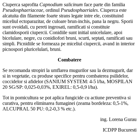
Ciuperca saprofita
Capnodium salicinum
face parte din familia
Pseudosphaeriaceae
, ordinul
Pseudosphaeriales
. Ciuperca este
alcatuita din filamente foarte strans legate intre ele, constituind
miceliul ectoparazitar, de culoare brun-inchis, pana la negru. Sporii
sunt ovoidali, cu pereti ingrosati, ramificati si constituie
clamidosporii ciupercii. Conidiile sunt initial unicelulare, apoi
bicelulare, negre, cu conidiofori bruni, scurti, septati, ramificati sau
simpli. Picnidiile se formeaza pe miceliul ciupercii, avand in interior
picnospori pluricelulari, bruni.
Combatere
Se recomanda stropiri la umflarea mugurilor sau la dezmugurit, dar
si in vegetatie, cu produse specifice pentru combaterea psilidelor,
coccidelor si afidelor (SANIUM SYSTEM: 4-5 l/ha, MOSPILAN
20 SG/SP: 0,025-0,03%, EXIREL: 0,5-0,9 l/ha).
Tot in pomicultura se pot aplica fungicide cu actiune preventiva si
curativa, pentru eliminarea fumaginei (zeama bordeleza: 0,5-1%,
ALCUPRAL 50 PU: 0,2-0,3 % etc.).
ing. Lorena Gurau
ICDPP Bucuresti