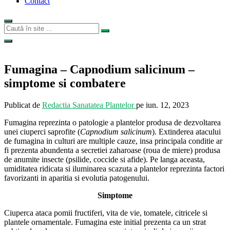
Contact
Fumagina – Capnodium salicinum –
simptome si combatere
Publicat de
Redactia Sanatatea Plantelor
pe
iun. 12, 2023
Fumagina reprezinta o patologie a plantelor produsa de dezvoltarea
unei ciuperci saprofite (
Capnodium salicinum
). Extinderea atacului
de fumagina in culturi are multiple cauze, insa principala conditie ar
fi prezenta abundenta a secretiei zaharoase (roua de miere) produsa
de anumite insecte (psilide, coccide si afide). Pe langa aceasta,
umiditatea ridicata si iluminarea scazuta a plantelor reprezinta factori
favorizanti in aparitia si evolutia patogenului.
Simptome
Ciuperca ataca pomii fructiferi, vita de vie, tomatele, citricele si
plantele ornamentale. Fumagina este initial prezenta ca un strat