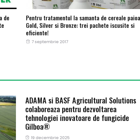
a de
Pentru tratamentul la samanta de cereale paioa
te
Gold, Silver si Bronze: trei pachete iscusite si
eficiente!
Publicat
7 septembrie 2017
pe
ADAMA si BASF Agricultural Solutions
colaboreaza pentru dezvoltarea
tehnologiei inovatoare de fungicide
Gilboa®
Publicat
19 decembrie 2025