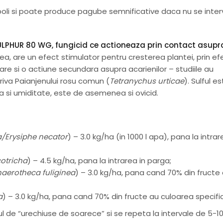
oli si poate produce pagube semnificative daca nu se inter
cu SULPHUR 80 WG, fungicid ce actioneaza prin contact asupr
, are un efect stimulator pentru cresterea plantei, prin ef
l are si o actiune secundara asupra acarienilor – studiile au
riva Paianjenului rosu comun (
Tetranychus urticae
). Sulful e
ura si umiditate, este de asemenea si ovicid.
/Erysiphe necator
) – 3.0 kg/ha (in 1000 l apa), pana la intrar
otricha
) – 4.5 kg/ha, pana la intrarea in parga;
aerotheca fuliginea
) – 3.0 kg/ha, pana cand 70% din fructe
a
) – 3.0 kg/ha, pana cand 70% din fructe au culoarea specifi
ul de “urechiuse de soarece” si se repeta la intervale de 5-10