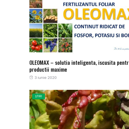
OLEOMAX – solutia inteligenta, iscusita pent
productii maxime
Publicat
3 iunie 2020
pe
ȘTIRI