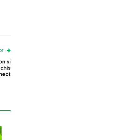
or
n si
nchis
nect