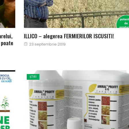
relui,
ILLICO – alegerea FERMIERILOR ISCUSITI!
 poate
Publicat
23 septembrie 2019
pe
ȘTIRI