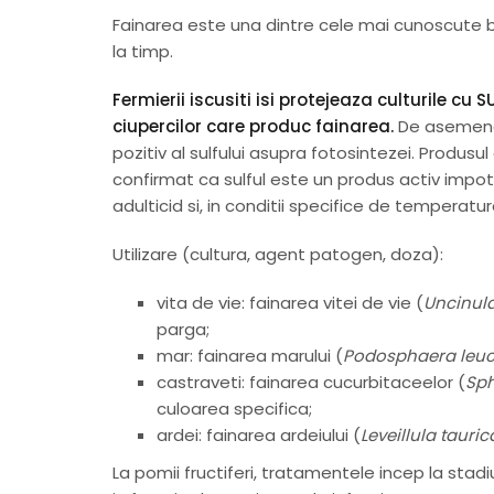
Fainarea este una dintre cele mai cunoscute b
la timp.
Fermierii iscusiti isi protejeaza culturile 
ciupercilor care produc fainarea.
De asemenea
pozitiv al sulfului asupra fotosintezei. Produsu
confirmat ca sulful este un produs activ impot
adulticid si, in conditii specifice de temperat
Utilizare (cultura, agent patogen, doza):
vita de vie: fainarea vitei de vie (
Uncinula
parga;
mar: fainarea marului (
Podosphaera leuc
castraveti: fainarea cucurbitaceelor (
Sph
culoarea specifica;
ardei: fainarea ardeiului (
Leveillula tauric
La pomii fructiferi, tratamentele incep la stadi