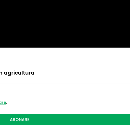
in agricultura
zare
.
ABONARE