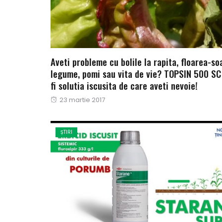
Aveti probleme cu bolile la rapita, floarea-soa
legume, pomi sau vita de vie? TOPSIN 500 SC
fi solutia iscusita de care aveti nevoie!
Publicat
23 martie 2017
pe
ȘTIRI