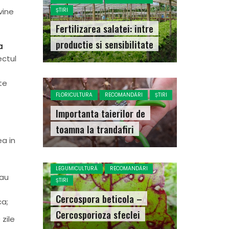
ȘTIRI
vine
Fertilizarea salatei: intre
productie si sensibilitate
a
ectul
ste
FLORICULTURA
RECOMANDĂRI
ȘTIRI
Importanta taierilor de
toamna la trandafiri
ea in
LEGUMICULTURĂ
RECOMANDĂRI
 au
ȘTIRI
Cercospora beticola –
ca;
Cercosporioza sfeclei
 zile