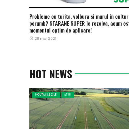
Probleme cu turita, volbura si murul in cultur
porumb? STARANE SUPER le rezolva, acum es
momentul optim de aplicare!
Publicat
28 mai 2021
pe
HOT NEWS
NOUTĂȚILE ZILEI
ȘTIRI