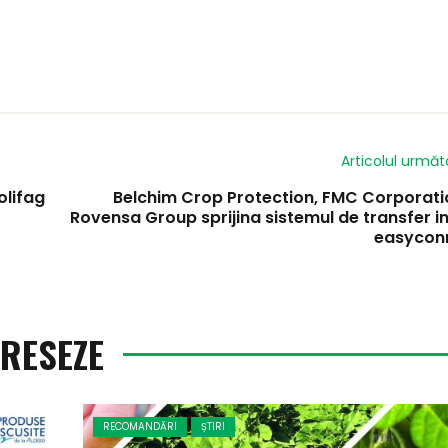
Articolul următ
olifag
Belchim Crop Protection, FMC Corporatio
Rovensa Group sprijina sistemul de transfer i
easycon
ERESEZE
RECOMANDĂRI
ȘTIRI