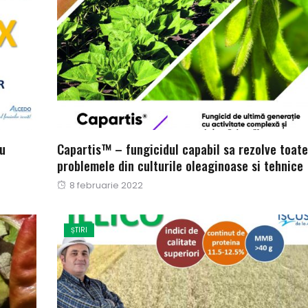
ru
Capartis™ – fungicidul capabil sa rezolve toate
problemele din culturile oleaginoase si tehnice
Publicat
8 februarie 2022
pe
ȘTIRI