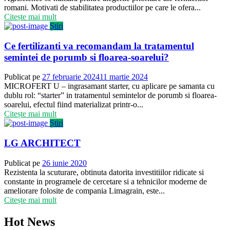
romani. Motivati de stabilitatea productiilor pe care le ofera...
Citește mai mult
Știri
Ce fertilizanti va recomandam la tratamentul
semintei de porumb si floarea-soarelui?
Publicat pe
27 februarie 2024
11 martie 2024
MICROFERT U – ingrasamant starter, cu aplicare pe samanta cu
dublu rol: “starter” in tratamentul semintelor de porumb si floarea-
soarelui, efectul fiind materializat printr-o...
Citește mai mult
Știri
LG ARCHITECT
Publicat pe
26 iunie 2020
Rezistenta la scuturare, obtinuta datorita investitiilor ridicate si
constante in programele de cercetare si a tehnicilor moderne de
ameliorare folosite de compania Limagrain, este...
Citește mai mult
Hot News