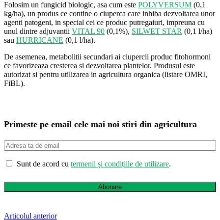
Folosim un fungicid biologic, asa cum este
POLYVERSUM
(0,1
kg/ha), un produs ce contine o ciuperca care inhiba dezvoltarea unor
agenti patogeni, in special cei ce produc putregaiuri, impreuna cu
unul dintre adjuvantii
VITAL 90
(0,1%),
SILWET STAR
(0,1 l/ha)
sau
HURRICANE
(0,1 l/ha).
De asemenea, metabolitii secundari ai ciupercii produc fitohormoni
ce favorizeaza cresterea si dezvoltarea plantelor. Produsul este
autorizat si pentru utilizarea in agricultura organica (listare OMRI,
FiBL).
Primeste pe email cele mai noi stiri din agricultura
Sunt de acord cu
termenii și condițiile de utilizare
.
Abonare
Articolul anterior