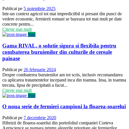
Publicat pe
5 noiembrie 2025
Intr-un context agricol tot mai impredictibil si presant din punct de
vedere economic, fermierii romani se bazeaza tot mai mult pe date
concrete pentru...
Citește mai mult
Știri
Gama RIVAL, o solutie sigura si flexibila pentru
combaterea buruienilor din culturile de cereale
paioase
Publicat pe
26 februarie 2024
Despre combaterea buruienilor am tot scris, inclusiv recomandarea
cu aplicarea tratamentelor incepand inca din toamna. Insa, in toamna
trecuta, lipsa de precipitatii a facut...
Citește mai mult
Știri
O noua serie de fermieri campioni la floarea-soarelui
Publicat pe
7 decembrie 2020
Hibrizii de floarea-soarelui din portofoliul companiei Corteva
Agriscience se numara printre alegerile prioritare ale fermierilor