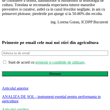
de combatere a bolilor, daunatorilor si buruienilor in tehnologia de
cultura. Totodata se recomanda respectarea tuturor masurilor
preventive si curative, astfel ca in cazul livezilor neglijate, in ani cu
primaveri ploioase, pierderile pot ajunge si la 50-80% din recolta.
ing. Lorena Gurau, ICDPP Bucuresti
Primeste pe email cele mai noi stiri din agricultura
Sunt de acord cu
termenii și condițiile de utilizare
.
Abonare
Articolul anterior
ANALIZA DE SOL - instrument esential pentru performanta in
agricultura
Articolul următor