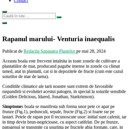
Contact
Rapanul marului- Venturia inaequalis
Publicat de
Redactia Sanatatea Plantelor
pe
mai 28, 2024
Aceasta boala este frecvent intalnita in toate zonele de cultivare a
plantatiilor de mar, producand pagube imense in zonele cu climat
umed, atat in plantatii, cat si in depozitele de fructe (cum este cazul
soiurilor de mar de iarna).
Conditiile climatice ale tarii noastre sunt extrem de favorabile
raspandirii si evolutiei acestui patogen, in special la soiurile sensibile
(Golden Delicious, Idared, Jonathan, Starkrimson).
Simptome:
boala se manifesta sub forma unor pete ce apar pe
frunze (Fig.1), pedunculi, sepale, fructe (Fig.2) si foarte rar pe
lastari. Petele de rapan pot fi recunoscute usor: initial sunt cafenii, iar
in timp devin brun-negricioase, cu aspect catifelat. De pe frunze,
patogenul se transmite cu usurinta pe fructele abia formate, care, in