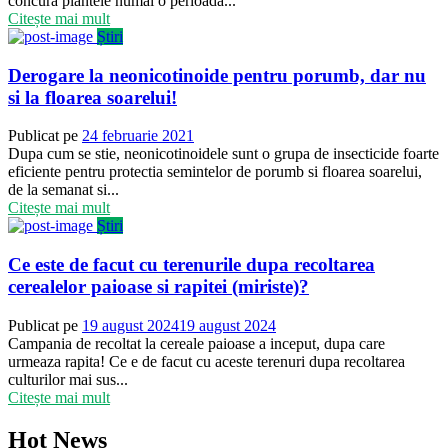
concura plantele numai o perioada...
Citește mai mult
Știri
Derogare la neonicotinoide pentru porumb, dar nu
si la floarea soarelui!
Publicat pe
24 februarie 2021
Dupa cum se stie, neonicotinoidele sunt o grupa de insecticide foarte
eficiente pentru protectia semintelor de porumb si floarea soarelui,
de la semanat si...
Citește mai mult
Știri
Ce este de facut cu terenurile dupa recoltarea
cerealelor paioase si rapitei (miriste)?
Publicat pe
19 august 2024
19 august 2024
Campania de recoltat la cereale paioase a inceput, dupa care
urmeaza rapita! Ce e de facut cu aceste terenuri dupa recoltarea
culturilor mai sus...
Citește mai mult
Hot News