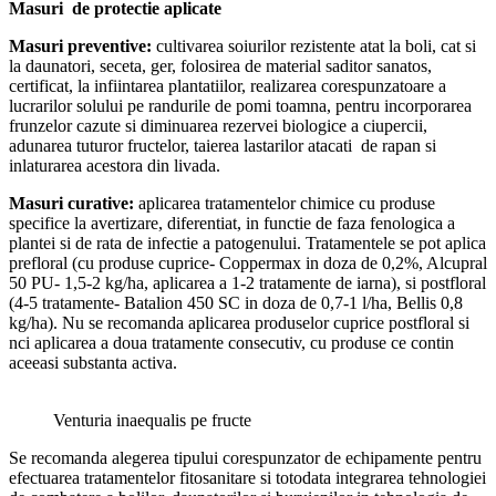
Masuri de protectie aplicate
Masuri preventive:
cultivarea soiurilor rezistente atat la boli, cat si
la daunatori, seceta, ger, folosirea de material saditor sanatos,
certificat, la infiintarea plantatiilor, realizarea corespunzatoare a
lucrarilor solului pe randurile de pomi toamna, pentru incorporarea
frunzelor cazute si diminuarea rezervei biologice a ciupercii,
adunarea tuturor fructelor, taierea lastarilor atacati de rapan si
inlaturarea acestora din livada.
Masuri curative
:
aplicarea tratamentelor chimice cu produse
specifice la avertizare, diferentiat, in functie de faza fenologica a
plantei si de rata de infectie a patogenului. Tratamentele se pot aplica
prefloral (cu produse cuprice- Coppermax in doza de 0,2%, Alcupral
50 PU- 1,5-2 kg/ha, aplicarea a 1-2 tratamente de iarna), si postfloral
(4-5 tratamente- Batalion 450 SC in doza de 0,7-1 l/ha, Bellis 0,8
kg/ha). Nu se recomanda aplicarea produselor cuprice postfloral si
nci aplicarea a doua tratamente consecutiv, cu produse ce contin
aceeasi substanta activa.
Venturia inaequalis pe fructe
Se recomanda alegerea tipului corespunzator de echipamente pentru
efectuarea tratamentelor fitosanitare si totodata integrarea tehnologiei