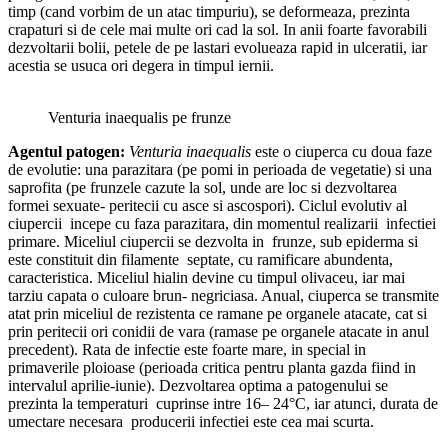
timp (cand vorbim de un atac timpuriu), se deformeaza, prezinta
crapaturi si de cele mai multe ori cad la sol. In anii foarte favorabili
dezvoltarii bolii, petele de pe lastari evolueaza rapid in ulceratii, iar
acestia se usuca ori degera in timpul iernii.
Venturia inaequalis pe frunze
Agentul patogen
:
Venturia inaequalis
este o ciuperca cu doua faze
de evolutie: una parazitara (pe pomi in perioada de vegetatie) si una
saprofita (pe frunzele cazute la sol, unde are loc si dezvoltarea
formei sexuate- peritecii cu asce si ascospori). Ciclul evolutiv al
ciupercii incepe cu faza parazitara, din momentul realizarii infectiei
primare. Miceliul ciupercii se dezvolta in frunze, sub epiderma si
este constituit din filamente septate, cu ramificare abundenta,
caracteristica. Miceliul hialin devine cu timpul olivaceu, iar mai
tarziu capata o culoare brun- negriciasa. Anual, ciuperca se transmite
atat prin miceliul de rezistenta ce ramane pe organele atacate, cat si
prin peritecii ori conidii de vara (ramase pe organele atacate in anul
precedent). Rata de infectie este foarte mare, in special in
primaverile ploioase (perioada critica pentru planta gazda fiind in
intervalul aprilie-iunie). Dezvoltarea optima a patogenului se
prezinta la temperaturi cuprinse intre 16– 24°C, iar atunci, durata de
umectare necesara producerii infectiei este cea mai scurta.