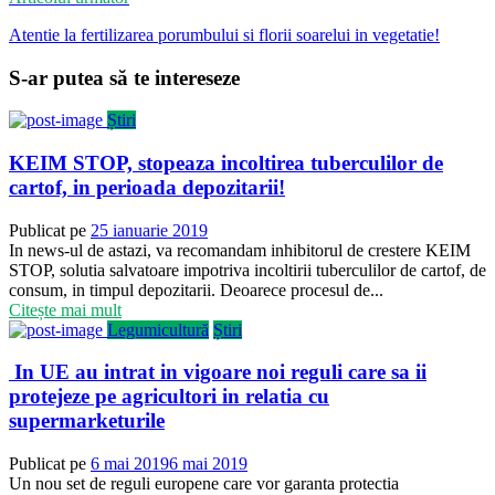
Atentie la fertilizarea porumbului si florii soarelui in vegetatie!
S-ar putea să te intereseze
Știri
KEIM STOP, stopeaza incoltirea tuberculilor de
cartof, in perioada depozitarii!
Publicat pe
25 ianuarie 2019
In news-ul de astazi, va recomandam inhibitorul de crestere KEIM
STOP, solutia salvatoare impotriva incoltirii tuberculilor de cartof, de
consum, in timpul depozitarii. Deoarece procesul de...
Citește mai mult
Legumicultură
Știri
In UE au intrat in vigoare noi reguli care sa ii
protejeze pe agricultori in relatia cu
supermarketurile
Publicat pe
6 mai 2019
6 mai 2019
Un nou set de reguli europene care vor garanta protectia