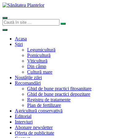
Acasa
Știri
Legumicultură
Pomicultură
Viticultură
Din câmp
Cultură mare
Noutățile zilei
Recomandări
Ghid de bune practici fitosanitare
Ghid de bune practici depozitare
Registru de tratamente
Plan de fertilizare
Agricultură conservativă
Editorial
Interviuri
Abonare newsletter
Oferta de publicitate