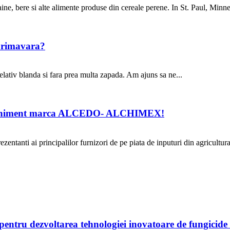
aine, bere si alte alimente produse din cereale perene. In St. Paul, Minnes
 primavara?
lativ blanda si fara prea multa zapada. Am ajuns sa ne...
 un eveniment marca ALCEDO- ALCHIMEX!
ezentanti ai principalilor furnizori de pe piata de inputuri din agricultura,
entru dezvoltarea tehnologiei inovatoare de fungicid