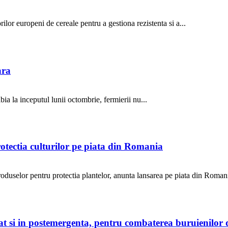
ilor europeni de cereale pentru a gestiona rezistenta si a...
ara
ia la inceputul lunii octombrie, fermierii nu...
otectia culturilor pe piata din Romania
selor pentru protectia plantelor, anunta lansarea pe piata din Romani
 cat si in postemergenta, pentru combaterea buruienilo