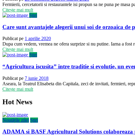
Fermierii, cercetatorii si restaurantele isi propun sa ne puna pe masa p
Citește mai mult
Știri
Care sunt avantajele alegerii unui soi de orzoaica de
Publicat pe
1 aprilie 2020
Dupa cum vedem, vremea ne ofera surprize si nu putine. Iarna a fost re
Citește mai mult
Știri
“Agricultura iscusita” intre traditie si evolutie,
Publicat pe
7 iunie 2018
Aseara, la Teatrul Elisabeta din Capitala, zeci de invitati, fermieri, repr
Citește mai mult
Hot News
Noutățile zilei
Știri
ADAMA si BASF Agricultural Solutions colaboreaza p