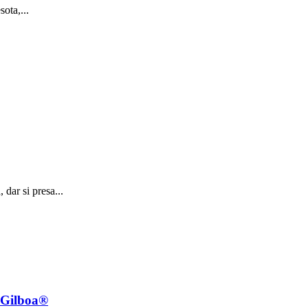
ota,...
 dar si presa...
e Gilboa®