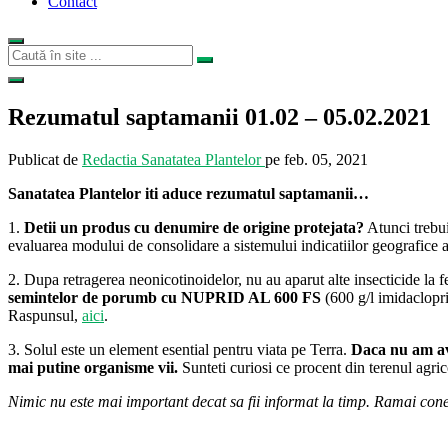
Contact
Rezumatul saptamanii 01.02 – 05.02.2021
Publicat de
Redactia Sanatatea Plantelor
pe
feb. 05, 2021
Sanatatea Plantelor iti aduce rezumatul saptamanii…
1.
Detii un produs cu denumire de origine protejata?
Atunci trebuie
evaluarea modului de consolidare a sistemului indicatiilor geografice 
2. Dupa retragerea neonicotinoidelor, nu au aparut alte insecticide la 
semintelor de porumb cu NUPRID AL 600 FS
(600 g/l imidaclopri
Raspunsul,
aici
.
3. Solul este un element esential pentru viata pe Terra.
Daca nu am ave
mai putine organisme vii.
Sunteti curiosi ce procent din terenul agric
Nimic nu este mai important decat sa fii informat la timp. Ramai cone