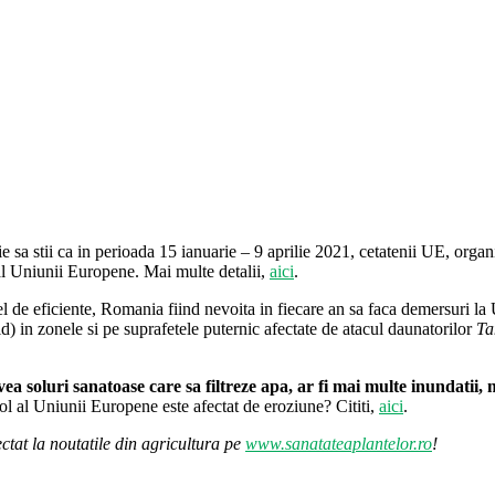
 sa stii ca in perioada 15 ianuarie – 9 aprilie 2021, cetatenii UE, organiz
al Uniunii Europene. Mai multe detalii,
aici
.
fel de eficiente, Romania fiind nevoita in fiecare an sa faca demersuri la
d) in zonele si pe suprafetele puternic afectate de atacul daunatorilor
Ta
a soluri sanatoase care sa filtreze apa, ar fi mai multe inundatii,
ol al Uniunii Europene este afectat de eroziune? Cititi,
aici
.
ctat la noutatile din agricultura pe
www.sanatateaplantelor.ro
!