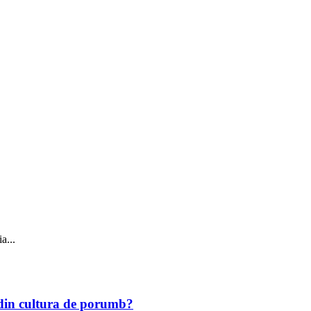
a...
r din cultura de porumb?