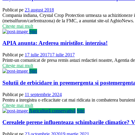
Publicat pe
23 august 2018
Compania indiana, Crystal Crop Protection urmeaza sa achizitioneze ins
(metsulfuron/carfentrazona) de la FMC, a anuntat site-ul AgbioNews. Po
Citește mai mult
Știri
APIA anunta: Arderea miristilor, interzisa!
Publicat pe
17 iulie 2017
17 iulie 2017
Printr-un comunicat de presa remis astazi redactiei noastre, Agentia de 
Citește mai mult
Știri
Solutii de erbicidare in preemergenta si postemergenta 
Publicat pe
11 septembrie 2024
Pentru a inregistra o eficacitate cat mai ridicata in combaterea buruienil
Citește mai mult
Agricultură conservativă
Știri
Cerealele perene influenteaza schimbarile climatice? 
Publicat pe
23 octombrie 2020
19 martie 2021