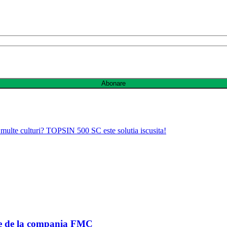
Abonare
 multe culturi? TOPSIN 500 SC este solutia iscusita!
use de la compania FMC