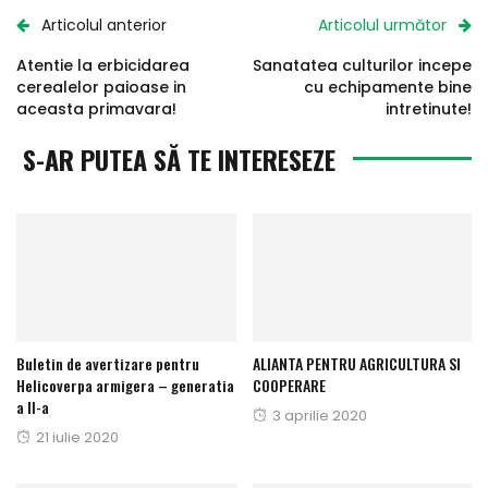
Articolul anterior
Articolul următor
Atentie la erbicidarea
Sanatatea culturilor incepe
cerealelor paioase in
cu echipamente bine
aceasta primavara!
intretinute!
S-AR PUTEA SĂ TE INTERESEZE
Buletin de avertizare pentru
ALIANTA PENTRU AGRICULTURA SI
Helicoverpa armigera – generatia
COOPERARE
a II-a
Publicat
3 aprilie 2020
Publicat
21 iulie 2020
pe
pe