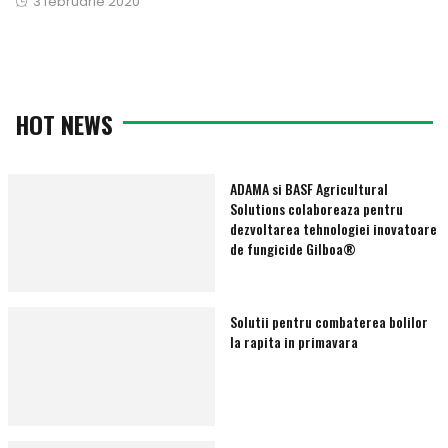
Publicat
3 februarie 2020
pe
pe
HOT NEWS
ADAMA si BASF Agricultural
Solutions colaboreaza pentru
dezvoltarea tehnologiei inovatoare
de fungicide Gilboa®
Solutii pentru combaterea bolilor
la rapita in primavara