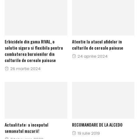
Erbicidele din gama RIVAL, o
Atentie la atacul afidelor in
solutie sigura si flexibila pentru
culturile de cereale paioase
combaterea buruienilor din
Publicat
24 aprilie 2024
culturile de cereale paioase
pe
Publicat
26 martie 2024
pe
Actualitate: a inceputul
RECOMANDARE DE LA ALCEDO
semanatul mazarii!
Publicat
19 iulie 2019