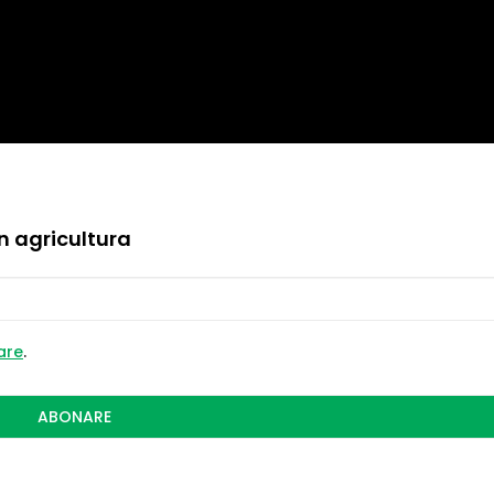
in agricultura
zare
.
ABONARE