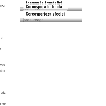
toamna la trandafiri
umar
Cercospora beticola –
Cercosporioza sfeclei
si
r
vos
ata
oizi
stea