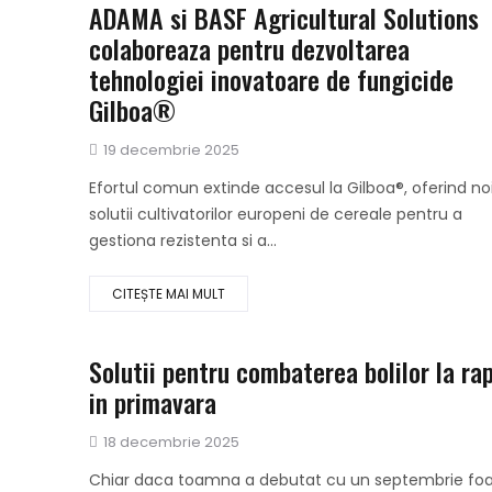
ADAMA si BASF Agricultural Solutions
colaboreaza pentru dezvoltarea
tehnologiei inovatoare de fungicide
Gilboa®
Publicat
19 decembrie 2025
pe
Efortul comun extinde accesul la Gilboa®, oferind no
solutii cultivatorilor europeni de cereale pentru a
gestiona rezistenta si a...
CITEȘTE MAI MULT
Solutii pentru combaterea bolilor la ra
in primavara
Publicat
18 decembrie 2025
pe
Chiar daca toamna a debutat cu un septembrie foa