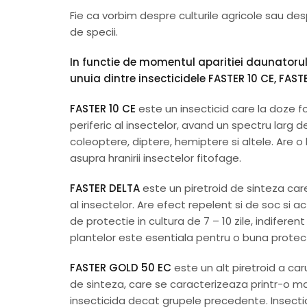
Fie ca vorbim despre culturile agricole sau de
de specii.
In functie de momentul aparitiei daunatoru
unuia dintre insecticidele FASTER 10 CE, FAS
FASTER 10 CE
este un insecticid care la doze f
periferic al insectelor, avand un spectru larg 
coleoptere, diptere, hemiptere si altele. Are o
asupra hranirii insectelor fitofage.
FASTER DELTA
este un piretroid de sinteza car
al insectelor. Are efect repelent si de soc si a
de protectie in cultura de 7 – 10 zile, indifer
plantelor este esentiala pentru o buna protect
FASTER GOLD 50 EC
este un alt piretroid a car
de sinteza, care se caracterizeaza printr-o m
insecticida decat grupele precedente. Insecti