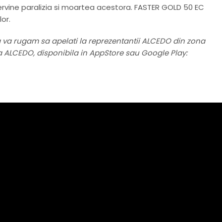
rvine paralizia si moartea acestora. FASTER GOLD 50 EC
or.
a va rugam sa apelati la reprezentantii ALCEDO din zona
ia ALCEDO, disponibila in AppStore sau Google Play: