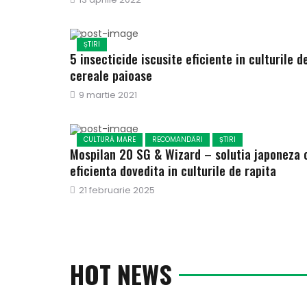
pe
ȘTIRI
5 insecticide iscusite eficiente in culturile d
cereale paioase
Publicat
9 martie 2021
pe
CULTURĂ MARE
RECOMANDĂRI
ȘTIRI
Mospilan 20 SG & Wizard – solutia japoneza 
eficienta dovedita in culturile de rapita
Publicat
21 februarie 2025
pe
HOT NEWS