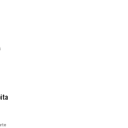
i
pita
rte