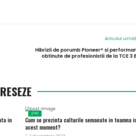
Articolul urmă
Hibrizii de porumb Pioneer® si performa
obtinute de profesionistii de la TCE 3 
ERESEZE
ȘTIRI
nta in
Cum se prezinta culturile semanate in toamna i
acest moment?
Publicat
7 decembrie 2023