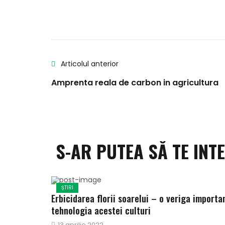
Articolul anterior
Amprenta reala de carbon in agricultura
S-AR PUTEA SĂ TE INT
ȘTIRI
Erbicidarea florii soarelui – o veriga importa
tehnologia acestei culturi
Publicat
13 aprilie 2022