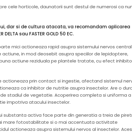
spre cele horticole, daunatorii sunt destul de numerosi ca n
lui, dar si de cultura atacata, va recomandam aplicarea
TER DELTA sau FASTER GOLD 50 EC.
oarte mici actioneaza rapid asupra sistemului nervos central 
de actiune, in mod deosebit asupra speciilor de lepidoptere,
 buna actiune reziduala pe plantele tratate, cu efect inhibito
e actioneaza prin contact si ingestie, afectand sistemul ner
ctioneaza ca inhibitor de nutritie asupra insectelor. Are o dur
ent de stadiul de vegetatie. Acoperirea completa si uniforma a
ie impotriva atacului insectelor.
ui substanta activa face parte din generatia a treia de piretr
ai mare fotostabilitate si o mai accentuata activitate
cidul actioneaza asupra sistemului nervos al insectelor. Ace