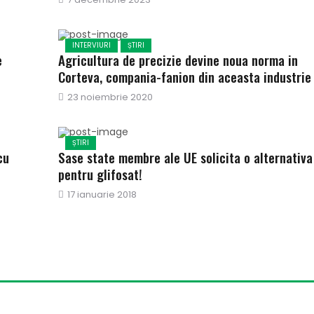
pe
INTERVIURI
ȘTIRI
e
Agricultura de precizie devine noua norma in
Corteva, compania-fanion din aceasta industrie
Publicat
23 noiembrie 2020
pe
ȘTIRI
cu
Sase state membre ale UE solicita o alternativa
pentru glifosat!
Publicat
17 ianuarie 2018
pe