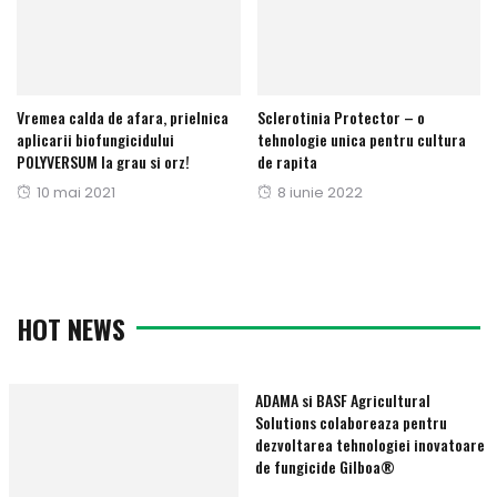
Vremea calda de afara, prielnica
Sclerotinia Protector – o
aplicarii biofungicidului
tehnologie unica pentru cultura
POLYVERSUM la grau si orz!
de rapita
Publicat
10 mai 2021
Publicat
8 iunie 2022
pe
pe
HOT NEWS
ADAMA si BASF Agricultural
Solutions colaboreaza pentru
dezvoltarea tehnologiei inovatoare
de fungicide Gilboa®