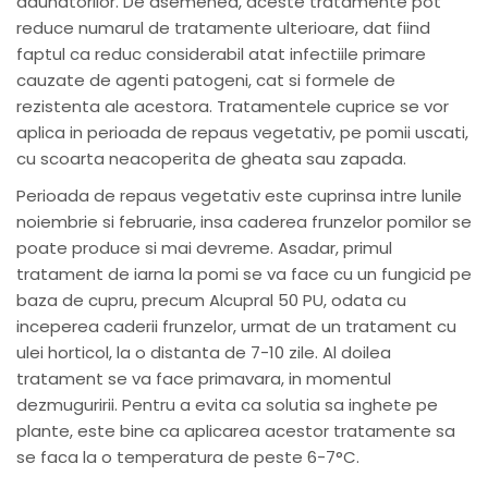
daunatorilor. De asemenea, aceste tratamente pot
reduce numarul de tratamente ulterioare, dat fiind
faptul ca reduc considerabil atat infectiile primare
cauzate de agenti patogeni, cat si formele de
rezistenta ale acestora. Tratamentele cuprice se vor
aplica in perioada de repaus vegetativ, pe pomii uscati,
cu scoarta neacoperita de gheata sau zapada.
Perioada de repaus vegetativ este cuprinsa intre lunile
noiembrie si februarie, insa caderea frunzelor pomilor se
poate produce si mai devreme. Asadar, primul
tratament de iarna la pomi se va face cu un fungicid pe
baza de cupru, precum Alcupral 50 PU, odata cu
inceperea caderii frunzelor, urmat de un tratament cu
ulei horticol, la o distanta de 7-10 zile. Al doilea
tratament se va face primavara, in momentul
dezmuguririi. Pentru a evita ca solutia sa inghete pe
plante, este bine ca aplicarea acestor tratamente sa
se faca la o temperatura de peste 6-7°C.