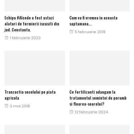
Echipa #Alcedo a fost astazi
Cum va fi vremea in aceasta
alaturi de fermierii iscusiti din
saptamana…
jud. Constanta.
Publicat
5 februarie 2018
Publicat
1 februarie 2023
pe
pe
Tranzactia secolului pe piata
Ce fertilizanti adaugam la
agricola
tratamentul semintei de porumb
si floarea-soarelui?
Publicat
2 mai 2018
Publicat
12 februarie 2024
pe
pe