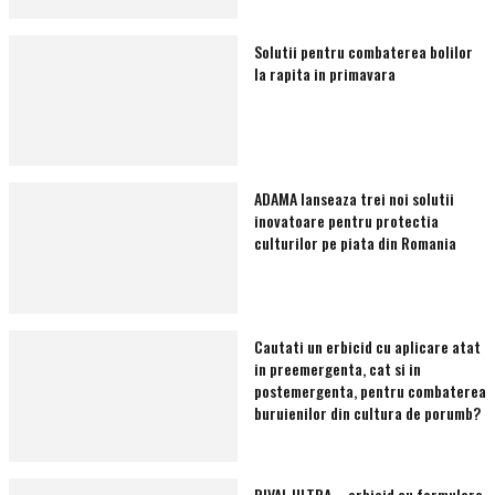
Solutii pentru combaterea bolilor
la rapita in primavara
ADAMA lanseaza trei noi solutii
inovatoare pentru protectia
culturilor pe piata din Romania
Cautati un erbicid cu aplicare atat
in preemergenta, cat si in
postemergenta, pentru combaterea
buruienilor din cultura de porumb?
RIVAL ULTRA – erbicid cu formulare