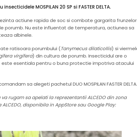
cu insecticidele MOSPILAN 20 SP si FASTER DELTA.
prezinta actiune rapida de soc si combate gargarita frunzelo
 de porumb. Nu este influentat de temperatura, actiunea sa
teaza albinele.
bate ratisoara porumbului (
Tanymecus dilaticollis
) si vierme
gifera virgifera
) din cultura de porumb. Insecticidul are o
e este esentiala pentru o buna protectie impotriva atacului
 recomandam sa alegeti pachetul DUO MOSPILAN FASTER DELTA
a va rugam sa apelati la reprezentantii ALCEDO din zona
ia ALCEDO, disponibila in AppStore sau Google Play: