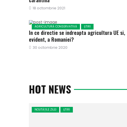
Publicat
18 octombrie 2021
pe
AGRICULTURĂ CONSERVATIVĂ
ȘTIRI
In ce directie se indreapta agricultura UE si,
evident, a Romaniei?
Publicat
30 octombrie 2020
pe
HOT NEWS
NOUTĂȚILE ZILEI
ȘTIRI