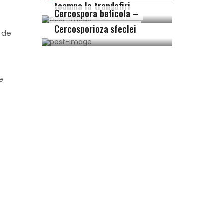
toamna la trandafiri
Cercospora beticola –
Cercosporioza sfeclei
r de
le
.