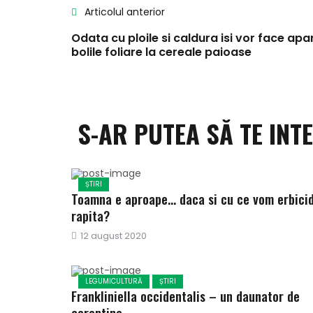
Articolul anterior
Odata cu ploile si caldura isi vor face apar
bolile foliare la cereale paioase
S-AR PUTEA SĂ TE INT
ȘTIRI
Toamna e aproape… daca si cu ce vom erbici
rapita?
Publicat
12 august 2020
pe
LEGUMICULTURĂ
ȘTIRI
Frankliniella occidentalis – un daunator de
carantina