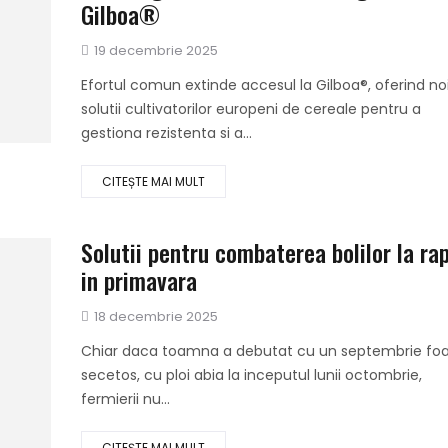
Gilboa®
Publicat
19 decembrie 2025
pe
Efortul comun extinde accesul la Gilboa®, oferind no
solutii cultivatorilor europeni de cereale pentru a
gestiona rezistenta si a...
CITEȘTE MAI MULT
Solutii pentru combaterea bolilor la ra
in primavara
Publicat
18 decembrie 2025
pe
Chiar daca toamna a debutat cu un septembrie foa
secetos, cu ploi abia la inceputul lunii octombrie,
fermierii nu...
CITEȘTE MAI MULT