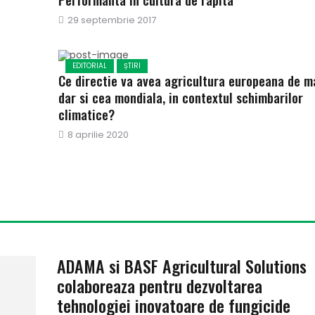
Publicat
29 septembrie 2017
pe
EDITORIAL
ȘTIRI
Ce directie va avea agricultura europeana de m
dar si cea mondiala, in contextul schimbarilor
climatice?
Publicat
8 aprilie 2020
pe
ADAMA si BASF Agricultural Solutions
colaboreaza pentru dezvoltarea
tehnologiei inovatoare de fungicide