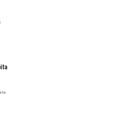
i
pita
rte