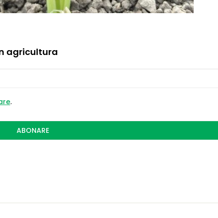
in agricultura
zare
.
ABONARE