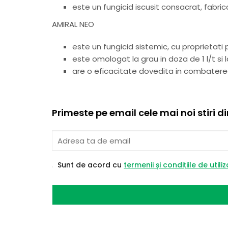
este un fungicid iscusit consacrat, fabr
AMIRAL NEO
este un fungicid sistemic, cu proprietati p
este omologat la grau in doza de 1 l/t si l
are o eficacitate dovedita in combaterea
Primeste pe email cele mai noi stiri d
Sunt de acord cu
termenii și condițiile de utili