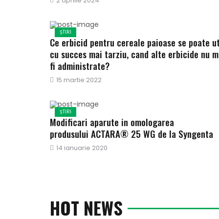
Publicat
2 aprilie 2024
pe
ȘTIRI
Ce erbicid pentru cereale paioase se poate ut
cu succes mai tarziu, cand alte erbicide nu m
fi administrate?
Publicat
15 martie 2022
pe
ȘTIRI
Modificari aparute in omologarea
produsului ACTARA® 25 WG de la Syngenta
Publicat
14 ianuarie 2020
pe
HOT NEWS