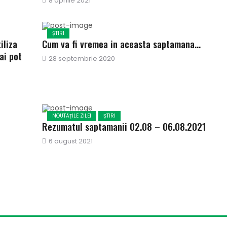
Publicat
8 aprilie 2021
pe
ȘTIRI
iliza
Cum va fi vremea in aceasta saptamana…
ai pot
Publicat
28 septembrie 2020
pe
NOUTĂȚILE ZILEI
ȘTIRI
Rezumatul saptamanii 02.08 – 06.08.2021
Publicat
6 august 2021
pe