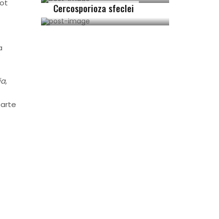
pot
Cercosporioza sfeclei
a
ia
,
oarte