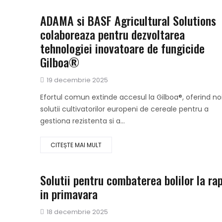
ADAMA si BASF Agricultural Solutions
colaboreaza pentru dezvoltarea
tehnologiei inovatoare de fungicide
Gilboa®
Publicat
19 decembrie 2025
pe
Efortul comun extinde accesul la Gilboa®, oferind no
solutii cultivatorilor europeni de cereale pentru a
gestiona rezistenta si a...
CITEȘTE MAI MULT
Solutii pentru combaterea bolilor la ra
in primavara
Publicat
18 decembrie 2025