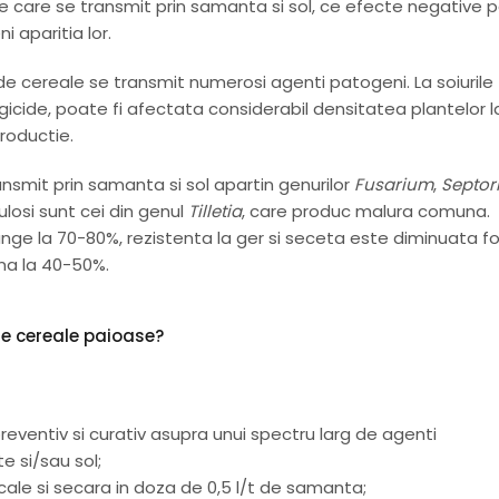
ile care se transmit prin samanta si sol, ce efecte negative 
 aparitia lor.
 de cereale se transmit numerosi agenti patogeni. La soiurile
gicide, poate fi afectata considerabil densitatea plantelor l
productie.
nsmit prin samanta si sol apartin genurilor
Fusarium
,
Septor
culosi sunt cei din genul
Tilletia
, care produc malura comuna.
junge la 70-80%, rezistenta la ger si seceta este diminuata f
ana la 40-50%.
e cereale paioase?
eventiv si curativ asupra unui spectru larg de agenti
e si/sau sol;
icale si secara in doza de 0,5 l/t de samanta;