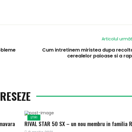
Articolul urmă
robleme
Cum intretinem miristea dupa recolt
cerealelor paioase si a rap
ERESEZE
ȘTIRI
imavara
RIVAL STAR 50 SX – un nou membru in familia 