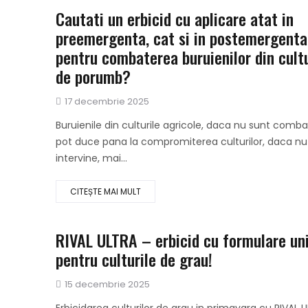
Cautati un erbicid cu aplicare atat in
preemergenta, cat si in postemergenta
pentru combaterea buruienilor din cult
de porumb?
Publicat
17 decembrie 2025
pe
Buruienile din culturile agricole, daca nu sunt comb
pot duce pana la compromiterea culturilor, daca nu
intervine, mai...
CITEȘTE MAI MULT
RIVAL ULTRA – erbicid cu formulare un
pentru culturile de grau!
Publicat
15 decembrie 2025
pe