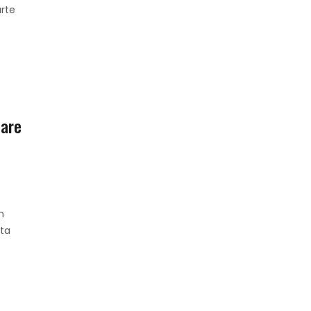
rte
oare
n
nta