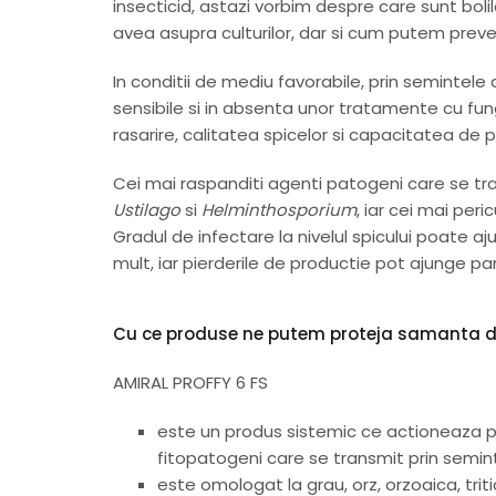
insecticid, astazi vorbim despre care sunt bol
avea asupra culturilor, dar si cum putem preveni
In conditii de mediu favorabile, prin semintele
sensibile si in absenta unor tratamente cu fun
rasarire, calitatea spicelor si capacitatea de 
Cei mai raspanditi agenti patogeni care se tra
Ustilago
si
Helminthosporium
, iar cei mai peri
Gradul de infectare la nivelul spicului poate a
mult, iar pierderile de productie pot ajunge p
Cu ce produse ne putem proteja samanta d
AMIRAL PROFFY 6 FS
este un produs sistemic ce actioneaza pr
fitopatogeni care se transmit prin semint
este omologat la grau, orz, orzoaica, trit