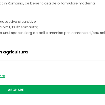
icat in Romania, ce beneficiaza de o formulare moderna.
rotective si curative;
a orz 1,33 l/t samanta;
 unui spectru larg de boli transmise prin samanta si/sau sol
in agricultura
zare
.
ABONARE