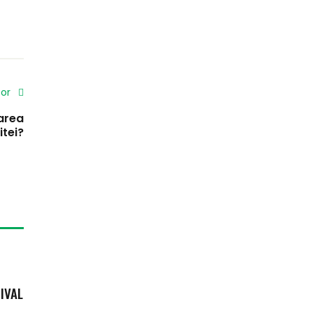
tor
area
itei?
RIVAL