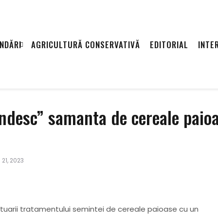
NDĂRI
AGRICULTURĂ CONSERVATIVĂ
EDITORIAL
INTE
pandesc” samanta de cereale paio
. 21, 2023
tuarii tratamentului semintei de cereale paioase cu un