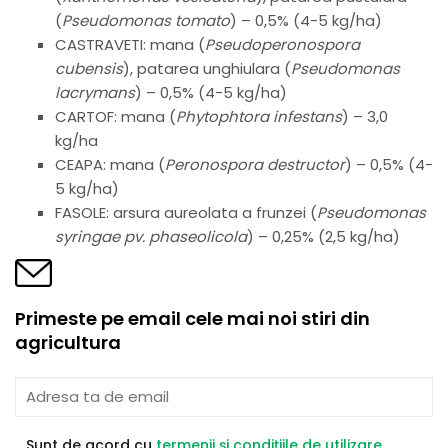
(
Pseudomonas tomato
) – 0,5% (4-5 kg/ha)
CASTRAVETI: mana (
Pseudoperonospora
cubensis
), patarea unghiulara (
Pseudomonas
lacrymans
) – 0,5% (4-5 kg/ha)
CARTOF: mana (
Phytophtora infestans
) – 3,0
kg/ha
CEAPA: mana (
Peronospora destructor
) – 0,5% (4-
5 kg/ha)
FASOLE: arsura aureolata a frunzei (
Pseudomonas
syringae pv. phaseolicola
) – 0,25% (2,5 kg/ha)
Primeste pe email cele mai noi stiri din
agricultura
Sunt de acord cu
termenii și condițiile de utilizare
.