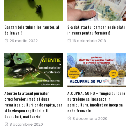
Gargaritele tulpinilor rapitei, al
S-a dat startul campaniei de plati
doilea val!
in avans pentru fermieri!
Publicat
29 martie 2022
Publicat
16 octombrie 2018
pe
pe
Atentie la atacul puricilor
ALCUPRAL 50 PU – fungicidul care
cruciferelor, imediat dupa
nu trebuie sa lipseasca in
rasarirea culturilor de rapita, dar
pomicultura, imediat ce incep sa
si la viespea rapitei si alti
cada frunzele
daunatori, mai tarziu!
Publicat
8 decembrie 2020
Publicat
8 octombrie 2020
pe