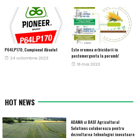
pe
P64LP170, Campionul Absolut
Este vremea erbicidarii in
postemergenta la porumb!
Publicat
24 octombrie 2023
Publicat
16 mai 2023
pe
pe
HOT NEWS
ADAMA si BASF Agricultural
Solutions colaboreaza pentru
dezvoltarea tehnologiei inovatoare