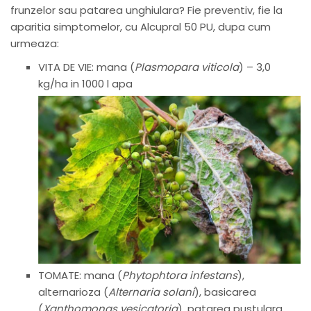
frunzelor sau patarea unghiulara? Fie preventiv, fie la
aparitia simptomelor, cu Alcupral 50 PU, dupa cum
urmeaza:
VITA DE VIE: mana (
Plasmopara viticola
) – 3,0
kg/ha in 1000 l apa
TOMATE: mana (
Phytophtora infestans
),
alternarioza (
Alternaria solani
), basicarea
(
Xanthomonas vesicatoria
), patarea pustulara