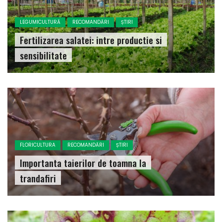
LEGUMICULTURĂ
RECOMANDĂRI
ȘTIRI
Fertilizarea salatei: intre productie si
sensibilitate
FLORICULTURA
RECOMANDĂRI
ȘTIRI
Importanta taierilor de toamna la
trandafiri