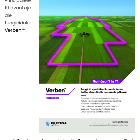
Principalele
10 avantaje
ale
fungicidului
Verben™
: