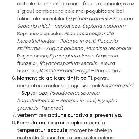
culturile de cereale paioase (secara, triticale, ovaz
si grau) combatand cele mai pagubitoare boli
foliare ale cerealelor (
Erysiphe graminis-
Fainarea,
Septoria tritici –
Septorioza,
Septoria nodorum-
Septorioza spicelor,
Pseudocercosporella
herpotrichoides – Patarea in ochi
,
Puccinia
striiformis – Rugina galbena
,
Puccinia recondita-
Rugina bruna,
Pyrenophora teres-
Sfasierea
frunzelor,
Rhynchosporium secalis-
Arsura
frunzelor,
Ramularia collo-cygni-
Ramularia
)
Moment de aplicare tintit pe T1,
pentru
combaterea celor mai agresive boli
Septoria tritici
–
Septorioza,
Pseudocercosporella
herpotrichoides – Patarea in ochi
,
Erysiphe
graminis-
Fainarea)
Verben™
are
actiune curativa si preventiva.
Formularea ii permite aplicarea si la
temperaturi scazute
, momente cheie in
protectia fitosanitara a cerealelor paioase.