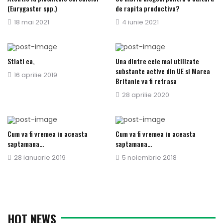
(Eurygaster spp.)
de rapita productiva?
Publicat
18 mai 2021
Publicat
4 iunie 2021
pe
pe
Stiati ca,
Una dintre cele mai utilizate
substante active din UE si Marea
Publicat
16 aprilie 2019
Britanie va fi retrasa
pe
Publicat
28 aprilie 2020
pe
Cum va fi vremea in aceasta
Cum va fi vremea in aceasta
saptamana…
saptamana…
Publicat
28 ianuarie 2019
Publicat
5 noiembrie 2018
pe
pe
HOT NEWS