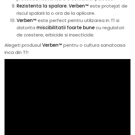
Rezistenta la spalare.
Verben™
este protejat de
riscul spalarii la o ora de la aplicare.
Verben™
este perfect pentru utilizarea in T1 si
datorita
miscibilitatii foarte bune
cu regulatori
de crestere, erbicide si insecticide.
Alegeti produsul
Verben™
pentru o cultura sanatoasa
inca din T1!