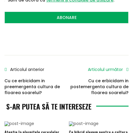
Sunt de acord cu
termenii și condițiile de utilizare
.
ABONARE
Articolul anterior
Articolul următor
Cu ce erbicidam in
Cu ce erbicidam in
preemergenta cultura de
postemergenta cultura de
floarea soarelui?
floarea soarelui?
S-AR PUTEA SĂ TE INTERESEZE
Atentie la plosnitele cerealelor
Ce hibrid alegem pentru o cultura