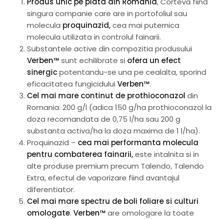
Produs unic pe piata din Romania
, Corteva fiind
singura companie care are in portofoliul sau
molecula
proquinazid,
cea mai puternica
molecula utilizata in controlul fainarii.
Substantele active din compozitia produsului
Verben™
sunt echilibrate si
ofera un efect
sinergic
potentandu-se una pe cealalta, sporind
eficacitatea fungicidului
Verben™
.
Cel mai mare continut de prothioconazol
din
Romania: 200 g/l (adica 150 g/ha prothioconazol la
doza recomandata de 0,75 l/ha sau 200 g
substanta activa/ha la doza maxima de 1 l/ha).
Proquinazid –
cea mai performanta molecula
pentru combaterea fainarii,
este intalnita si in
alte produse premium precum Talendo, Talendo
Extra, efectul de vaporizare fiind avantajul
diferentiator.
Cel mai mare spectru de boli foliare si culturi
omologate
.
Verben™
are omologare la toate