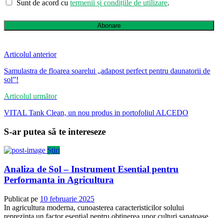
Sunt de acord cu
termenii și condițiile de utilizare
.
Abonare
Articolul anterior
Samulastra de floarea soarelui „adapost perfect pentru daunatorii de
sol”!
Articolul următor
VITAL Tank Clean, un nou produs in portofoliul ALCEDO
S-ar putea să te intereseze
Știri
Analiza de Sol – Instrument Esential pentru
Performanta in Agricultura
Publicat pe
10 februarie 2025
In agricultura moderna, cunoasterea caracteristicilor solului
reprezinta un factor esential pentru obtinerea unor culturi sanatoase