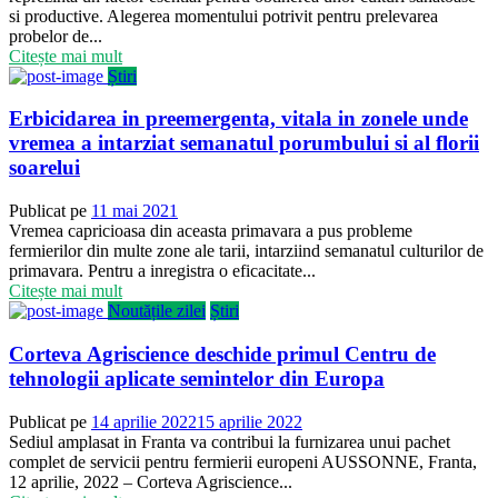
si productive. Alegerea momentului potrivit pentru prelevarea
probelor de...
Citește mai mult
Știri
Erbicidarea in preemergenta, vitala in zonele unde
vremea a intarziat semanatul porumbului si al florii
soarelui
Publicat pe
11 mai 2021
Vremea capricioasa din aceasta primavara a pus probleme
fermierilor din multe zone ale tarii, intarziind semanatul culturilor de
primavara. Pentru a inregistra o eficacitate...
Citește mai mult
Noutățile zilei
Știri
Corteva Agriscience deschide primul Centru de
tehnologii aplicate semintelor din Europa
Publicat pe
14 aprilie 2022
15 aprilie 2022
Sediul amplasat in Franta va contribui la furnizarea unui pachet
complet de servicii pentru fermierii europeni AUSSONNE, Franta,
12 aprilie, 2022 – Corteva Agriscience...