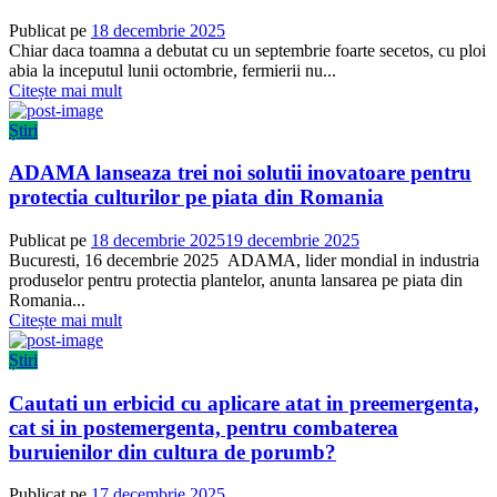
Publicat pe
18 decembrie 2025
Chiar daca toamna a debutat cu un septembrie foarte secetos, cu ploi
abia la inceputul lunii octombrie, fermierii nu...
Citește mai mult
Știri
ADAMA lanseaza trei noi solutii inovatoare pentru
protectia culturilor pe piata din Romania
Publicat pe
18 decembrie 2025
19 decembrie 2025
Bucuresti, 16 decembrie 2025 ADAMA, lider mondial in industria
produselor pentru protectia plantelor, anunta lansarea pe piata din
Romania...
Citește mai mult
Știri
Cautati un erbicid cu aplicare atat in preemergenta,
cat si in postemergenta, pentru combaterea
buruienilor din cultura de porumb?
Publicat pe
17 decembrie 2025