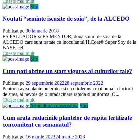
Citește mai mult
Știri
Noutati “seminte iscusite de soia”, de la ALCEDO
Publicat pe
30 ianuarie 2018
ES PALLADOR si ES MENTOR, doua soiuri de soia de la
ALCEDO care sunt tratate cu inoculantul HiCoat® Super Soy de la
BASF, cel...
Citește mai mult
Știri
Cum poti obtine un start viguros al culturilor tale?
Publicat pe
29 septembrie 2022
28 septembrie 2022
Pentru a avea plante puternice si cu o toleranta mai buna la factorii
de stres, ai nevoie de o inradacinare rapida si uniforma. O...
Citește mai mult
Agricultură conservativă
Știri
Cum arata radacinile plantelor de rapita fertilizate
concomitent cu semanatul?
Publicat pe
16 martie 2023
24 martie 2023