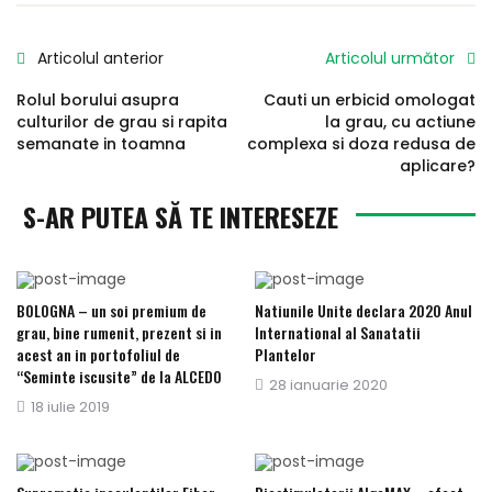
Articolul anterior
Articolul următor
Rolul borului asupra
Cauti un erbicid omologat
culturilor de grau si rapita
la grau, cu actiune
semanate in toamna
complexa si doza redusa de
aplicare?
S-AR PUTEA SĂ TE INTERESEZE
BOLOGNA – un soi premium de
Natiunile Unite declara 2020 Anul
grau, bine rumenit, prezent si in
International al Sanatatii
acest an in portofoliul de
Plantelor
“Seminte iscusite” de la ALCEDO
Publicat
28 ianuarie 2020
Publicat
18 iulie 2019
pe
pe