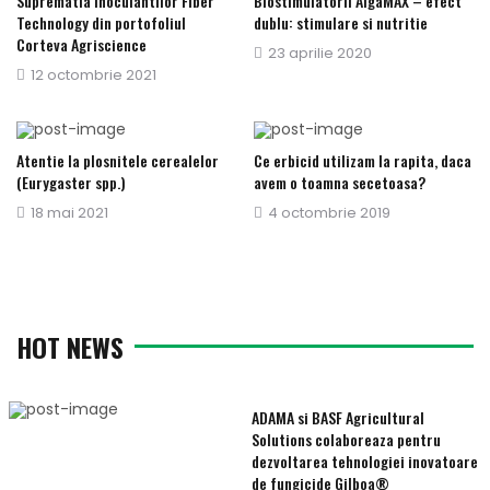
Suprematia inoculantilor Fiber
Biostimulatorii AlgaMAX – efect
Technology din portofoliul
dublu: stimulare si nutritie
Corteva Agriscience
Publicat
23 aprilie 2020
Publicat
12 octombrie 2021
pe
pe
Atentie la plosnitele cerealelor
Ce erbicid utilizam la rapita, daca
(Eurygaster spp.)
avem o toamna secetoasa?
Publicat
18 mai 2021
Publicat
4 octombrie 2019
pe
pe
HOT NEWS
ADAMA si BASF Agricultural
Solutions colaboreaza pentru
dezvoltarea tehnologiei inovatoare
de fungicide Gilboa®