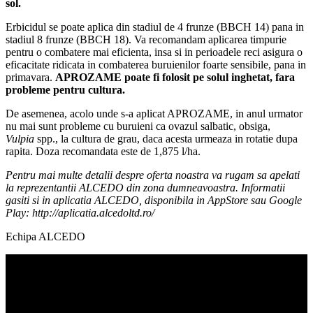
sol.
Erbicidul se poate aplica din stadiul de 4 frunze (BBCH 14) pana in
stadiul 8 frunze (BBCH 18). Va recomandam aplicarea timpurie
pentru o combatere mai eficienta, insa si in perioadele reci asigura o
eficacitate ridicata in combaterea buruienilor foarte sensibile, pana in
primavara.
APROZAME poate fi folosit pe solul inghetat, fara
probleme pentru cultura.
De asemenea, acolo unde s-a aplicat APROZAME, in anul urmator
nu mai sunt probleme cu buruieni ca ovazul salbatic, obsiga,
Vulpia
spp., la cultura de grau, daca acesta urmeaza in rotatie dupa
rapita. Doza recomandata este de 1,875 l/ha.
Pentru mai multe detalii despre oferta noastra va rugam sa apelati
la reprezentantii ALCEDO din zona dumneavoastra. Informatii
gasiti si in aplicatia ALCEDO, disponibila in AppStore sau Google
Play: http://aplicatia.alcedoltd.ro/
Echipa ALCEDO