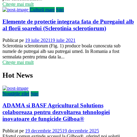
Citește mai mult
Cultură mare
Știri
Elemente de protectie integrata fata de Puregaiul alb
al florii soarelui (Sclerotinia sclerotiorum)
Publicat pe
19 iulie 2021
19 iulie 2021
Sclerotinia sclerotiorum (Fig. 1) produce boala cunoscuta sub
numele de putregai alb sau putregai umed. In Romania a fost
semnalata pentru prima data la...
Citește mai mult
Hot News
Noutățile zilei
Știri
ADAMA si BASF Agricultural Solutions
colaboreaza pentru dezvoltarea tehnologiei
inovatoare de fungicide Gilboa®
Publicat pe
19 decembrie 2025
19 decembrie 2025
Efortul comun extinde accesul la Gilboa®, oferind noi solutii