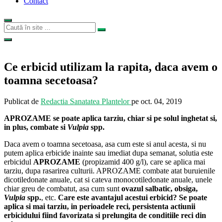
Contact
Ce erbicid utilizam la rapita, daca avem o
toamna secetoasa?
Publicat de
Redactia Sanatatea Plantelor
pe
oct. 04, 2019
APROZAME se poate aplica tarziu, chiar si pe solul inghetat si,
in plus, combate si
Vulpia
spp.
Daca avem o toamna secetoasa, asa cum este si anul acesta, si nu
putem aplica erbicide inainte sau imediat dupa semanat, solutia este
erbicidul
APROZAME
(propizamid 400 g/l), care se aplica mai
tarziu, dupa rasarirea culturii. APROZAME combate atat buruienile
dicotiledonate anuale, cat si cateva monocotiledonate anuale, unele
chiar greu de combatut, asa cum sunt
ovazul salbatic, obsiga,
Vulpia
spp.
, etc.
Care este avantajul acestui erbicid? Se poate
aplica si mai tarziu, in perioadele reci, persistenta actiunii
erbicidului fiind favorizata si prelungita de conditiile reci din