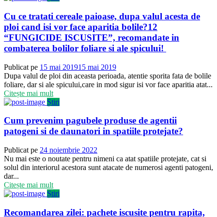
Cu ce tratati cereale paioase, dupa valul acesta de
ploi cand isi vor face aparitia bolile?12
“FUNGICIDE ISCUSITE”, recomandate in
combaterea bolilor foliare si ale spicului!
Publicat pe
15 mai 2019
15 mai 2019
Dupa valul de ploi din aceasta perioada, atentie sporita fata de bolile
foliare, dar si ale spicului,care in mod sigur isi vor face aparitia atat...
Citește mai mult
Știri
Cum prevenim pagubele produse de agentii
patogeni si de daunatori in spatiile protejate?
Publicat pe
24 noiembrie 2022
Nu mai este o noutate pentru nimeni ca atat spatiile protejate, cat si
solul din interiorul acestora sunt atacate de numerosi agenti patogeni,
dar...
Citește mai mult
Știri
Recomandarea zilei: pachete iscusite pentru rapita,