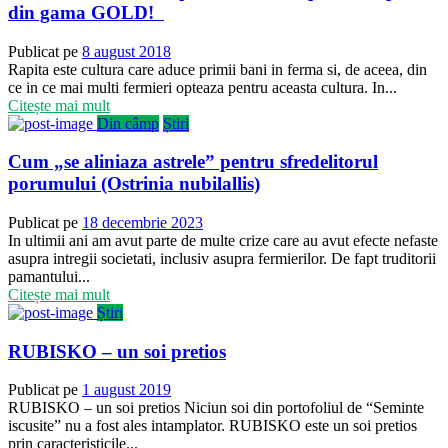
din gama GOLD!
Publicat pe
8 august 2018
Rapita este cultura care aduce primii bani in ferma si, de aceea, din
ce in ce mai multi fermieri opteaza pentru aceasta cultura. In...
Citește mai mult
Din câmp
Știri
Cum „se aliniaza astrele” pentru sfredelitorul
porumului (Ostrinia nubilallis)
Publicat pe
18 decembrie 2023
In ultimii ani am avut parte de multe crize care au avut efecte nefaste
asupra intregii societati, inclusiv asupra fermierilor. De fapt truditorii
pamantului...
Citește mai mult
Știri
RUBISKO – un soi pretios
Publicat pe
1 august 2019
RUBISKO – un soi pretios Niciun soi din portofoliul de “Seminte
iscusite” nu a fost ales intamplator. RUBISKO este un soi pretios
prin caracteristicile...