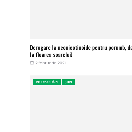
Derogare la neonicotinoide pentru porumb, da
la floarea soarelui!
Publicat
2 februarie 2021
pe
RECOMANDĂRI
ȘTIRI