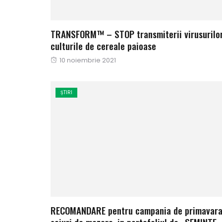
TRANSFORM™ – STOP transmiterii virusurilor
culturile de cereale paioase
Publicat
10 noiembrie 2021
pe
ȘTIRI
RECOMANDARE pentru campania de primavara