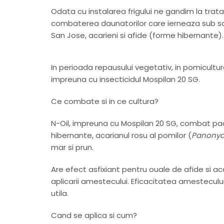
Odata cu instalarea frigului ne gandim la trat
combaterea daunatorilor care ierneaza sub sco
San Jose, acarieni si afide (forme hibernante).
In perioada repausului vegetativ, in pomicultur
impreuna cu insecticidul Mospilan 20 SG.
Ce combate si in ce cultura?
N-Oil, impreuna cu Mospilan 20 SG, combat pa
hibernante, acarianul rosu al pomilor (
Panonyc
mar si prun.
Are efect asfixiant pentru ouale de afide si ac
aplicarii amestecului. Eficacitatea amesteculu
utila.
Cand se aplica si cum?