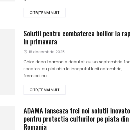
CITEȘTE MAI MULT
Solutii pentru combaterea bolilor la ra
in primavara
Publicat
18 decembrie 2025
pe
Chiar daca toamna a debutat cu un septembrie foa
secetos, cu ploi abia la inceputul lunii octombrie,
fermierii nu...
CITEȘTE MAI MULT
ADAMA lanseaza trei noi solutii inovat
pentru protectia culturilor pe piata din
Romania