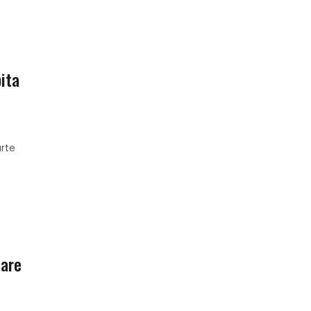
pita
rte
oare