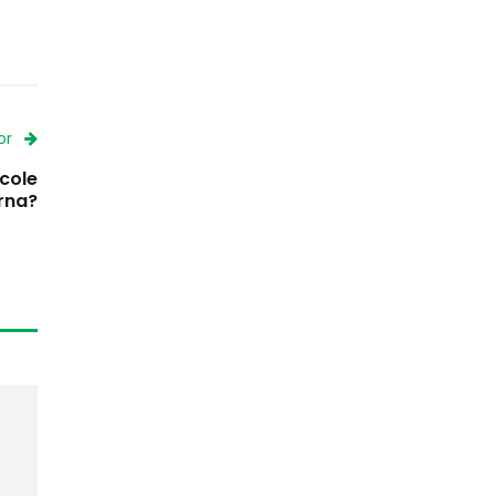
or
cole
arna?