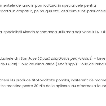
amentele de iarna in pomicultura, in special cele pentru
arta, in crapaturi, pe muguri etc., asa cum sunt: paduchele
a, specialistii Alcedo recomanda utilizarea adjuvantului N-Oil
duchele din San Jose (
Quadraspidiotus perniciosus
) – larve
hus ulmi
) – oua de iarna, afide (
Aphis
spp.) – oua de iarna, 
arieni. Nu produce fitotoxicitate pomilor, indiferent de mom
i se mentine peste 30 zile de la aplicare. Nu afecteaza faun