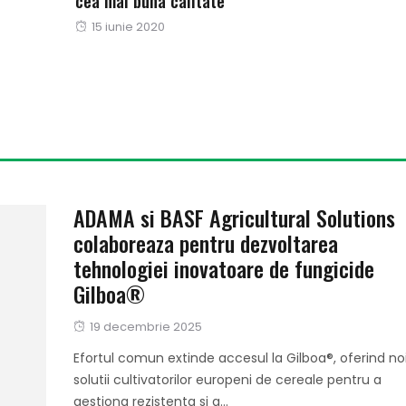
cea mai buna calitate
Publicat
15 iunie 2020
pe
ADAMA si BASF Agricultural Solutions
colaboreaza pentru dezvoltarea
tehnologiei inovatoare de fungicide
Gilboa®
Publicat
19 decembrie 2025
pe
Efortul comun extinde accesul la Gilboa®, oferind no
solutii cultivatorilor europeni de cereale pentru a
gestiona rezistenta si a...