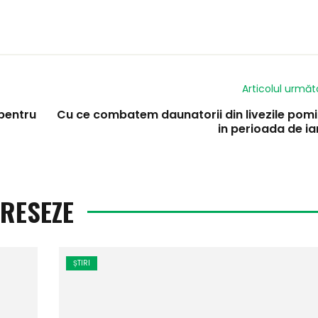
Articolul următ
 pentru
Cu ce combatem daunatorii din livezile pomi
in perioada de i
ERESEZE
ȘTIRI