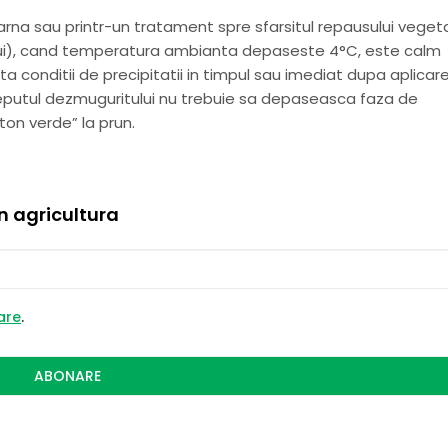
arna sau printr-un tratament spre sfarsitul repausului vegeta
ului), cand temperatura ambianta depaseste 4°C, este calm
sta conditii de precipitatii in timpul sau imediat dupa aplicar
ceputul dezmuguritului nu trebuie sa depaseasca faza de
on verde” la prun.
in agricultura
zare
.
ABONARE