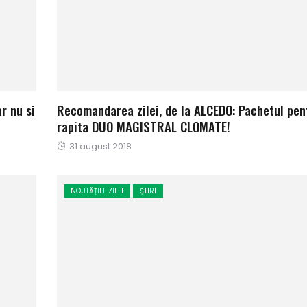
r nu si
Recomandarea zilei, de la ALCEDO: Pachetul pen
rapita DUO MAGISTRAL CLOMATE!
Publicat
31 august 2018
pe
NOUTĂȚILE ZILEI
ȘTIRI