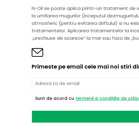
N-Oil se poate aplica printr-un tratament de i
la umflarea mugurilor (inceputul dezmugurit
atmosferic (pentru evitarea driftului) si nu exi
tratamentelor. Aplicarea tratamentelor la in
„urechiuse de soarece” la mar sau faza de „but
Primeste pe email cele mai noi stiri d
Sunt de acord cu
termenii și condițiile de utili