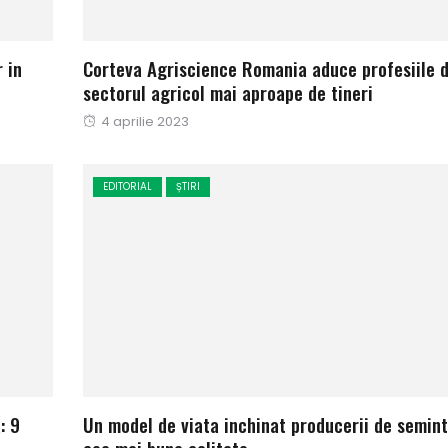
 in
Corteva Agriscience Romania aduce profesiile d
sectorul agricol mai aproape de tineri
Publicat
4 aprilie 2023
pe
EDITORIAL
ȘTIRI
: 9
Un model de viata inchinat producerii de semin