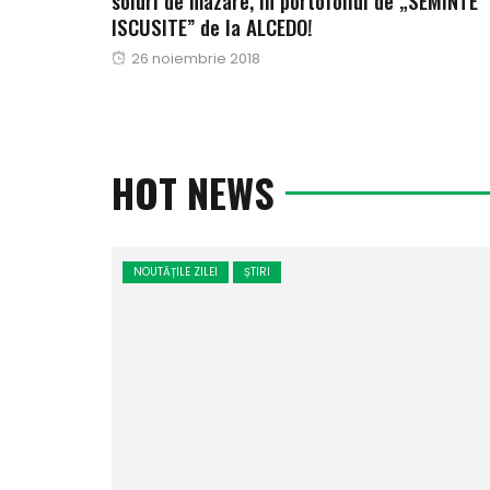
soiuri de mazare, in portofoliul de „SEMINTE
ISCUSITE” de la ALCEDO!
Publicat
26 noiembrie 2018
pe
HOT NEWS
NOUTĂȚILE ZILEI
ȘTIRI