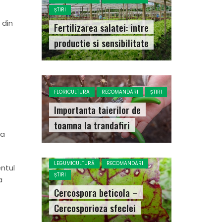
ȘTIRI
 din
Fertilizarea salatei: intre
productie si sensibilitate
FLORICULTURA
RECOMANDĂRI
ȘTIRI
Importanta taierilor de
toamna la trandafiri
la
LEGUMICULTURĂ
RECOMANDĂRI
entul
ȘTIRI
a
Cercospora beticola –
Cercosporioza sfeclei