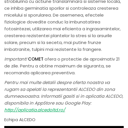
strobilurina cu actiune translaminara si sistemie locala,
ce inhiba germinatia sporilor si controleaza cresterea
micelului si sporularea. De asemenea, efectele
fiziologice dovedite conduc la imbunatatirea
fotosintezei, utilizarea mai eficienta a ingrasamintelor,
cresterea rezistentei plantelor la stres si la arsurile
solare, precum si la seceta, mai putine frunze
imbatranite, tulpini mai rezistente la frangere.
Important!
COMET
ofera o protectie de aproximativ 21
de zile. Pentru a obtine maximum de siguranta, se
recomanda aplicarea preventiva.
Pentru mai multe detalii despre oferta noastra va
rugam sa apelati la reprezentantii ALCEDO din zona
dumneavoastra. Informatii gasiti si in aplicatia ALCEDO,
disponibila in AppStore sau Google Play:
http://aplicatia.alcedoltd.ro/
Echipa ALCEDO