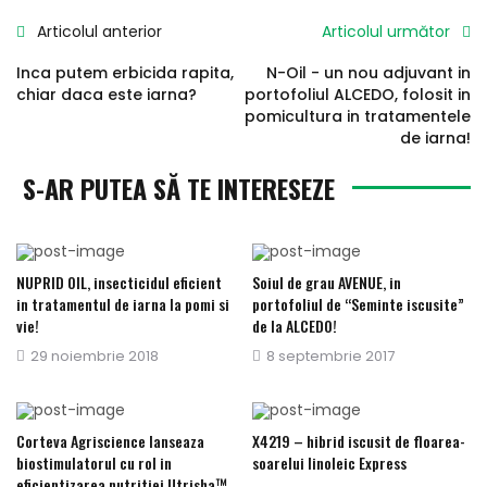
Articolul anterior
Articolul următor
Inca putem erbicida rapita,
N-Oil - un nou adjuvant in
chiar daca este iarna?
portofoliul ALCEDO, folosit in
pomicultura in tratamentele
de iarna!
S-AR PUTEA SĂ TE INTERESEZE
NUPRID OIL, insecticidul eficient
Soiul de grau AVENUE, in
in tratamentul de iarna la pomi si
portofoliul de “Seminte iscusite”
vie!
de la ALCEDO!
Publicat
29 noiembrie 2018
Publicat
8 septembrie 2017
pe
pe
Corteva Agriscience lanseaza
X4219 – hibrid iscusit de floarea-
biostimulatorul cu rol in
soarelui linoleic Express
eficientizarea nutritiei Utrisha™