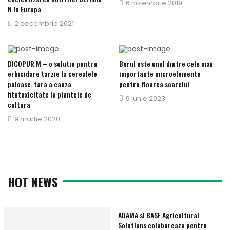
Publicat
6 noiembrie 2019
N in Europa
pe
Publicat
2 decembrie 2021
pe
DICOPUR M – o solutie pentru
Borul este unul dintre cele mai
erbicidare tarzie la cerealele
importante microelemente
paioase, fara a cauza
pentru floarea soarelui
fitotoxicitate la plantele de
Publicat
9 iunie 2023
cultura
pe
Publicat
9 martie 2020
pe
HOT NEWS
ADAMA si BASF Agricultural
Solutions colaboreaza pentru