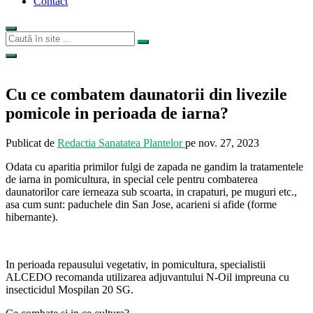
Contact
Cu ce combatem daunatorii din livezile
pomicole in perioada de iarna?
Publicat de
Redactia Sanatatea Plantelor
pe
nov. 27, 2023
Odata cu aparitia primilor fulgi de zapada ne gandim la tratamentele
de iarna in pomicultura, in special cele pentru combaterea
daunatorilor care ierneaza sub scoarta, in crapaturi, pe muguri etc.,
asa cum sunt: paduchele din San Jose, acarieni si afide (forme
hibernante).
In perioada repausului vegetativ, in pomicultura, specialistii
ALCEDO recomanda utilizarea adjuvantului N-Oil impreuna cu
insecticidul Mospilan 20 SG.