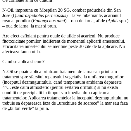
Ce combate si in ce cultura?
N-Oil, impreuna cu Mospilan 20 SG, combat paduchele din San
Jose (
Quadraspidiotus perniciosus
) – larve hibernante, acarianul
rosu al pomilor (
Panonychus ulmi
) – oua de iarna, afide (
Aphis
spp.)
– oua de iarna, la mar si prun.
Are efect asfixiant pentru ouale de afide si acarieni. Nu produce
fitotoxicitate pomilor, indiferent de momentul aplicarii amestecului.
Eficacitatea amestecului se mentine peste 30 zile de la aplicare. Nu
afecteaza fauna utila.
Cand se aplica si cum?
N-Oil se poate aplica printr-un tratament de iarna sau printr-un
tratament spre sfarsitul repausului vegetativ, la umflarea mugurilor
(inceputul dezmuguritului), cand temperatura ambianta depaseste
4°C, este calm atmosferic (pentru evitarea driftului) si nu exista
conditii de precipitatii in timpul sau imediat dupa aplicarea
tratamentelor. Aplicarea tratamentelor la inceputul dezmuguritului nu
trebuie sa depaseasca faza de „urechiuse de soarece” la mar sau faza
de „buton verde” la prun.