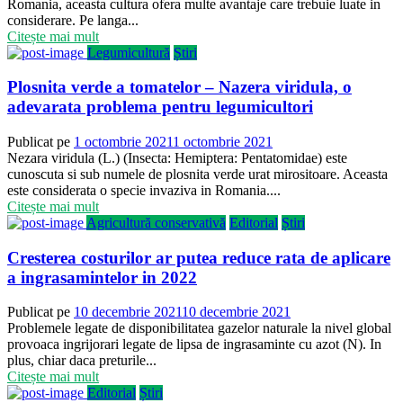
Romania, aceasta cultura ofera multe avantaje care trebuie luate in
considerare. Pe langa...
Citește mai mult
Legumicultură
Știri
Plosnita verde a tomatelor – Nazera viridula, o
adevarata problema pentru legumicultori
Publicat pe
1 octombrie 2021
1 octombrie 2021
Nezara viridula (L.) (Insecta: Hemiptera: Pentatomidae) este
cunoscuta si sub numele de plosnita verde urat mirositoare. Aceasta
este considerata o specie invaziva in Romania....
Citește mai mult
Agricultură conservativă
Editorial
Știri
Cresterea costurilor ar putea reduce rata de aplicare
a ingrasamintelor in 2022
Publicat pe
10 decembrie 2021
10 decembrie 2021
Problemele legate de disponibilitatea gazelor naturale la nivel global
provoaca ingrijorari legate de lipsa de ingrasaminte cu azot (N). In
plus, chiar daca preturile...
Citește mai mult
Editorial
Știri