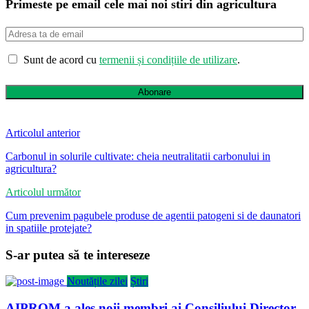
Primeste pe email cele mai noi stiri din agricultura
Sunt de acord cu
termenii și condițiile de utilizare
.
Abonare
Articolul anterior
Carbonul in solurile cultivate: cheia neutralitatii carbonului in
agricultura?
Articolul următor
Cum prevenim pagubele produse de agentii patogeni si de daunatori
in spatiile protejate?
S-ar putea să te intereseze
Noutățile zilei
Știri
AIPROM a ales noii membri ai Consiliului Director