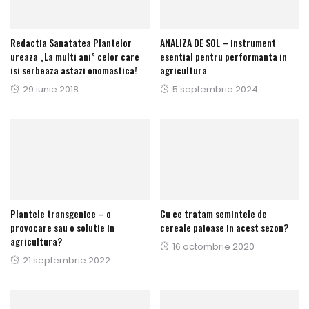
Redactia Sanatatea Plantelor
ANALIZA DE SOL – instrument
ureaza „La multi ani” celor care
esential pentru performanta in
isi serbeaza astazi onomastica!
agricultura
Publicat
29 iunie 2018
Publicat
5 septembrie 2024
pe
pe
Plantele transgenice – o
Cu ce tratam semintele de
provocare sau o solutie in
cereale paioase in acest sezon?
agricultura?
Publicat
16 octombrie 2020
Publicat
21 septembrie 2022
pe
pe