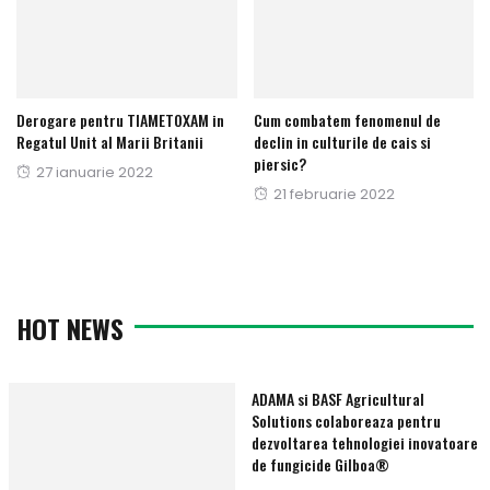
Derogare pentru TIAMETOXAM in
Cum combatem fenomenul de
Regatul Unit al Marii Britanii
declin in culturile de cais si
piersic?
Publicat
27 ianuarie 2022
Publicat
21 februarie 2022
pe
pe
HOT NEWS
ADAMA si BASF Agricultural
Solutions colaboreaza pentru
dezvoltarea tehnologiei inovatoare
de fungicide Gilboa®