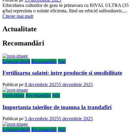
Erbicidarea culturilor de grau in primavara cu RIVAL ULTRA (35
g/ha) reprezinta o solutie eficienta, fiind un erbicid sulfonilureic,...
Citește mai mult
Actualitate
Recomandări
Legumicultură
Recomandări
Știri
Fertilizarea salatei: intre productie si sensibilitate
Publicat pe
8 decembrie 2025
5 decembrie 2025
Floricultura
Recomandări
Știri
Importanta taierilor de toamna la trandafiri
Publicat pe
5 decembrie 2025
5 decembrie 2025
Legumicultură
Recomandări
Știri