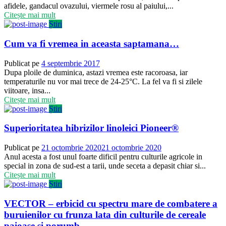
afidele, gandacul ovazului, viermele rosu al paiului,...
Citește mai mult
Știri
Cum va fi vremea in aceasta saptamana…
Publicat pe
4 septembrie 2017
Dupa ploile de duminica, astazi vremea este racoroasa, iar
temperaturile nu vor mai trece de 24-25°C. La fel va fi si zilele
viitoare, insa...
Citește mai mult
Știri
Superioritatea hibrizilor linoleici Pioneer®
Publicat pe
21 octombrie 2020
21 octombrie 2020
Anul acesta a fost unul foarte dificil pentru culturile agricole in
special in zona de sud-est a tarii, unde seceta a depasit chiar si...
Citește mai mult
Știri
VECTOR – erbicid cu spectru mare de combatere a
buruienilor cu frunza lata din culturile de cereale
paioase si porumb