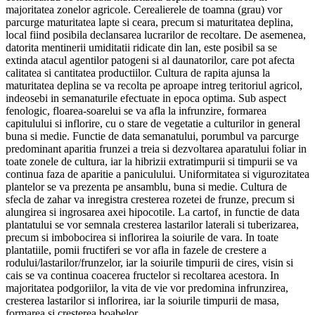
majoritatea zonelor agricole. Cerealierele de toamna (grau) vor
parcurge maturitatea lapte si ceara, precum si maturitatea deplina,
local fiind posibila declansarea lucrarilor de recoltare. De asemenea,
datorita mentinerii umiditatii ridicate din lan, este posibil sa se
extinda atacul agentilor patogeni si al daunatorilor, care pot afecta
calitatea si cantitatea productiilor. Cultura de rapita ajunsa la
maturitatea deplina se va recolta pe aproape intreg teritoriul agricol,
indeosebi in semanaturile efectuate in epoca optima. Sub aspect
fenologic, floarea-soarelui se va afla la infrunzire, formarea
capitulului si inflorire, cu o stare de vegetatie a culturilor in general
buna si medie. Functie de data semanatului, porumbul va parcurge
predominant aparitia frunzei a treia si dezvoltarea aparatului foliar in
toate zonele de cultura, iar la hibrizii extratimpurii si timpurii se va
continua faza de aparitie a paniculului. Uniformitatea si vigurozitatea
plantelor se va prezenta pe ansamblu, buna si medie. Cultura de
sfecla de zahar va inregistra cresterea rozetei de frunze, precum si
alungirea si ingrosarea axei hipocotile. La cartof, in functie de data
plantatului se vor semnala cresterea lastarilor laterali si tuberizarea,
precum si imbobocirea si inflorirea la soiurile de vara. In toate
plantatiile, pomii fructiferi se vor afla in fazele de crestere a
rodului/lastarilor/frunzelor, iar la soiurile timpurii de cires, visin si
cais se va continua coacerea fructelor si recoltarea acestora. In
majoritatea podgoriilor, la vita de vie vor predomina infrunzirea,
cresterea lastarilor si inflorirea, iar la soiurile timpurii de masa,
formarea si cresterea boabelor.