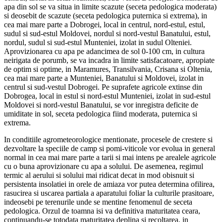
apa din sol se va situa in limite scazute (seceta pedologica moderata)
si deosebit de scazute (seceta pedologica puternica si extrema), in
cea mai mare parte a Dobrogei, local in centrul, nord-estul, estul,
sudul si sud-estul Moldovei, nordul si nord-vestul Banatului, estul,
nordul, sudul si sud-estul Munteniei, izolat in sudul Olteniei.
Aprovizionarea cu apa pe adancimea de sol 0-100 cm, in cultura
neirigata de porumb, se va incadra in limite satisfacatoare, apropiate
de optim si optime, in Maramures, Transilvania, Crisana si Oltenia,
cea mai mare parte a Munteniei, Banatului si Moldovei, izolat in
centrul si sud-vestul Dobrogei. Pe suprafete agricole extinse din
Dobrogea, local in estul si nord-estul Munteniei, izolat in sud-estul
Moldovei si nord-vestul Banatului, se vor inregistra deficite de
umiditate in sol, seceta pedologica fiind moderata, puternica si
extrema.
In conditiile agrometeorologice mentionate, procesele de crestere si
dezvoltare la speciile de camp si pomi-viticole vor evolua in general
normal in cea mai mare parte a tarii si mai intens pe arealele agricole
cu o buna aprovizionare cu apa a solului. De asemenea, regimul
termic al aerului si solului mai ridicat decat in mod obisnuit si
persistenta insolatiei in orele de amiaza vor putea determina ofilirea,
rasucirea si uscarea partiala a aparatului foliar la culturile prasitoare,
indeosebi pe terenurile unde se mentine fenomenul de seceta
pedologica. Orzul de toamna isi va definitiva maturitatea ceara,
continuandu-se totodata maturitatea deplina si recoltarea, in