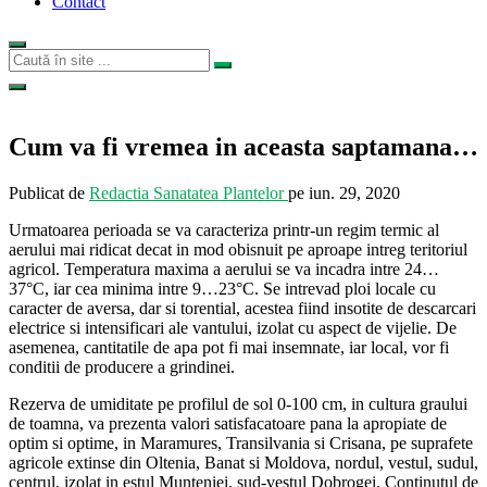
Contact
Cum va fi vremea in aceasta saptamana…
Publicat de
Redactia Sanatatea Plantelor
pe
iun. 29, 2020
Urmatoarea perioada se va caracteriza printr-un regim termic al
aerului mai ridicat decat in mod obisnuit pe aproape intreg teritoriul
agricol. Temperatura maxima a aerului se va incadra intre 24…
37°C, iar cea minima intre 9…23°C. Se intrevad ploi locale cu
caracter de aversa, dar si torential, acestea fiind insotite de descarcari
electrice si intensificari ale vantului, izolat cu aspect de vijelie. De
asemenea, cantitatile de apa pot fi mai insemnate, iar local, vor fi
conditii de producere a grindinei.
Rezerva de umiditate pe profilul de sol 0-100 cm, in cultura graului
de toamna, va prezenta valori satisfacatoare pana la apropiate de
optim si optime, in Maramures, Transilvania si Crisana, pe suprafete
agricole extinse din Oltenia, Banat si Moldova, nordul, vestul, sudul,
centrul, izolat in estul Munteniei, sud-vestul Dobrogei. Continutul de