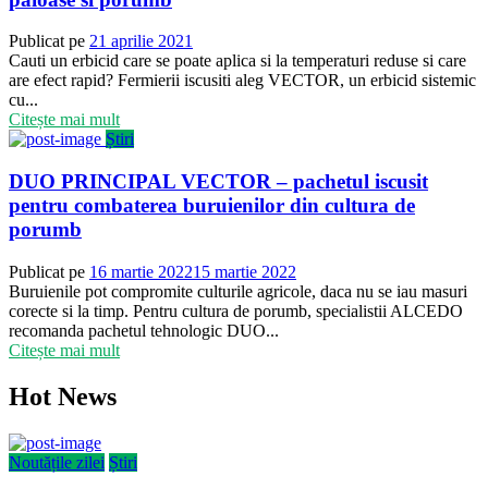
Publicat pe
21 aprilie 2021
Cauti un erbicid care se poate aplica si la temperaturi reduse si care
are efect rapid? Fermierii iscusiti aleg VECTOR, un erbicid sistemic
cu...
Citește mai mult
Știri
DUO PRINCIPAL VECTOR – pachetul iscusit
pentru combaterea buruienilor din cultura de
porumb
Publicat pe
16 martie 2022
15 martie 2022
Buruienile pot compromite culturile agricole, daca nu se iau masuri
corecte si la timp. Pentru cultura de porumb, specialistii ALCEDO
recomanda pachetul tehnologic DUO...
Citește mai mult
Hot News
Noutățile zilei
Știri