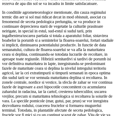
rezerva de apa din sol se va incadra in limite satisfacatoare.
In conditiile agrometeorologice mentionate, din cauza regimului
termic din aer si sol mai ridicat decat in mod obisnuit, asociat cu
fenomenul de seceta pedologica prelungita, se va produce in
continuare deprecierea starii de vegetatie la culturile prasitoare
neirigate, in special in estul, sud-estul si sudul tarii, prin
ingalbenirea/uscarea partiala si totala a aparatului foliar, sistavirea
boabelor la porumb si a semintelor la floarea-soarelui, fortari stadiale
si implicit, diminuarea potentialului productiv. In functie de data
semanatului, cultura de floarea-soarelui se va afla la maturitatea
ceara si deplina, continuandu-se totodata lucrarile de recoltare, in
aproape toate regiunile. Hibrizii semitardivi si tardivi de porumb isi
vor definitiva maturitatea in lapte, inregistrandu-se predominant
fazele de maturitate ceara si deplina la nivelul intregului teritoriu
agricol, iar la cei extratimpurii si timpurii semanati in epoca optima
din sudul tarii se vor semnala maturitatea deplina si recoltarea. In
zonele centrale, nordice si vestice, la sfecla de zahar se vor continua
fazele de ingrosare a axei hipocotile concomitent cu acumularea
zaharului in radacina, iar la cartof, cresterea tuberculilor, uscarea
vrejilor, precum si maturitatea tehnologica si recoltarea la soiurile de
vara. La speciile pomicole (mar, gutui, par, prun) se vor inregistra
dezvoltarea rodului, coacerea fructelor si formarea mugurelui
terminal. Totodata, in plantatiile afectate de seceta pedologica,
fructele vor fi mici si cu un continut scazut de zahar. Vita de vie va