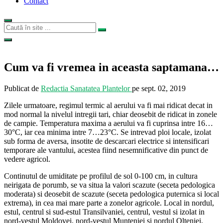
Contact
Cum va fi vremea in aceasta saptamana…
Publicat de
Redactia Sanatatea Plantelor
pe
sept. 02, 2019
Zilele urmatoare, regimul termic al aerului va fi mai ridicat decat in
mod normal la nivelul intregii tari, chiar deosebit de ridicat in zonele
de campie. Temperatura maxima a aerului va fi cuprinsa intre 16…
30°C, iar cea minima intre 7…23°C. Se intrevad ploi locale, izolat
sub forma de aversa, insotite de descarcari electrice si intensificari
temporare ale vantului, acestea fiind nesemnificative din punct de
vedere agricol.
Continutul de umiditate pe profilul de sol 0-100 cm, in cultura
neirigata de porumb, se va situa la valori scazute (seceta pedologica
moderata) si deosebit de scazute (seceta pedologica puternica si local
extrema), in cea mai mare parte a zonelor agricole. Local in nordul,
estul, centrul si sud-estul Transilvaniei, centrul, vestul si izolat in
nord-vestul Moldovei, nord-vestul Munteniei si nordul Olteniei,