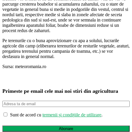
parcurge cresterea boabelor si acumularea zaharului, cu o stare de
vegetatie in general buna si medie in podgoriile din vestul, centrul si
nordul tarii, respective medie si slaba in zonele afectate de seceta
pedologica din sud si sud-est, unde se vor semnala in continuare
ingalbenirea aparatului foliar, boabe de dimensiuni reduse si un
procent redus de zaharuri.
Pe terenurile cu o buna aprovizionare cu apa a solului, lucrarile
agricole din camp (eliberarea terenurilor de resturile vegetale, araturi,
pregatirea terenului pentru campania de toamna, etc.) se vor
desfasura in general normal.
Sursa: meteoromania.ro
Primeste pe email cele mai noi stiri din agricultura
Sunt de acord cu
termenii și condițiile de utilizare
.
Abonare