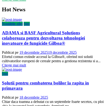
Hot News
Noutățile zilei
Știri
ADAMA si BASF Agricultural Solutions
colaboreaza pentru dezvoltarea tehnologiei
inovatoare de fungicide Gilboa®
Publicat pe
19 decembrie 2025
19 decembrie 2025
Efortul comun extinde accesul la Gilboa®, oferind noi solutii
cultivatorilor europeni de cereale pentru a gestiona rezistenta si a...
Citește mai mult
Știri
Solutii pentru combaterea bolilor la rapita in
primavara
Publicat pe
18 decembrie 2025
Chiar daca toamna a debutat cu un septembrie foarte secetos, cu ploi
abia la inceputul lunii octombrie, fermierii nu...