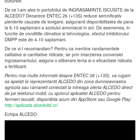
culturilor.
De ce l-am ales in portofoliul de INGRASAMINTE ISCUSITE de la
ALCEDO? Deoarece ENTEC 26 (+13S) reduce semnificativ
pierderile cauzate de levigare, asigurand disponibilitatea de pana
la 6-10 saptamani a azotului amoniacal in sol. De asemenea, in
functie de conditiile climatice si tehnologice, efectul inhibitorului
DMPP este de 4-10 saptamani.
De ce vi-l recomandam? Pentru ca mentine randamentele
calitative si cantitative ridicate, iar prin intarzierea conversiei
ingrasamantului, asigura o eliberare lenta si o eficacitate ridicata
a fertilizarii.
Pentru mai multe informatii despre ENTEC 26 (+13S), va rugam
sa apelati la reprezentantii ALCEDO din zona dumneavoastra
agricola sau ramaneti conectati la intreaga oferta ALCEDO direct
de pe telefonul mobil, cu ajutorul aplicatiei ALCEDO pentru
fermieri iscusiti, disponibila acum din AppStore sau Google Play:
http://aplicatia.alcedoltd.ro/
Echipa ALCEDO