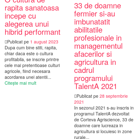
33 de doamne
rapita sanatoasa
fermier si-au
incepe cu
imbunatatit
alegerea unui
abilitatile
hibrid performant
profesionale in
Publicat pe
1 august 2023
managementul
Dupa cum bine stiti, rapita,
afacerilor si
chiar daca este o cultura
profitabila, se inscrie printre
agricultura in
cele mai pretentioase culturi
cadrul
agricole, fiind necesara
programului
acordarea unei atentii...
Citește mai mult
TalentA 2021
Publicat pe
28 septembrie
2021
In sezonul 2021 s-au inscris in
programul TalentA dezvoltat
de Corteva Agriscience, 33 de
doamne care lucreaza in
agricultura si locuiesc in zone
rurale...