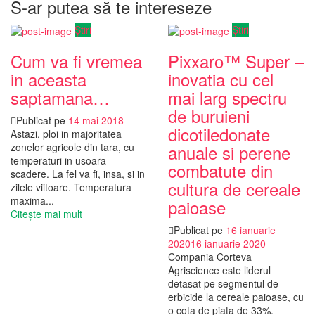
S-ar putea să te intereseze
Știri
Știri
Cum va fi vremea
Pixxaro™ Super –
in aceasta
inovatia cu cel
saptamana…
mai larg spectru
de buruieni
Publicat pe
14 mai 2018
dicotiledonate
Astazi, ploi in majoritatea
zonelor agricole din tara, cu
anuale si perene
temperaturi in usoara
combatute din
scadere. La fel va fi, insa, si in
cultura de cereale
zilele viitoare. Temperatura
maxima...
paioase
Citește mai mult
Publicat pe
16 ianuarie
2020
16 ianuarie 2020
Compania Corteva
Agriscience este liderul
detasat pe segmentul de
erbicide la cereale paioase, cu
o cota de piata de 33%.