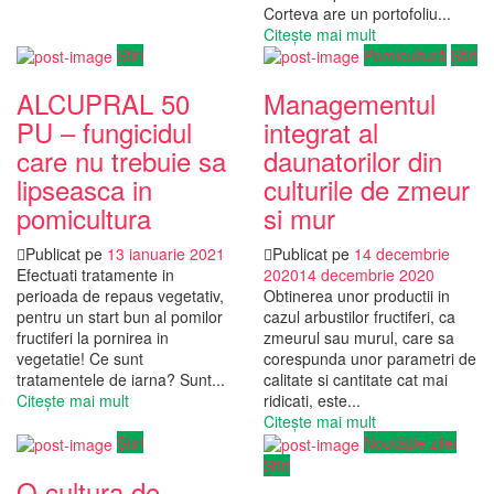
Corteva are un portofoliu...
Citește mai mult
Știri
Pomicultură
Știri
ALCUPRAL 50
Managementul
PU – fungicidul
integrat al
care nu trebuie sa
daunatorilor din
lipseasca in
culturile de zmeur
pomicultura
si mur
Publicat pe
13 ianuarie 2021
Publicat pe
14 decembrie
Efectuati tratamente in
2020
14 decembrie 2020
perioada de repaus vegetativ,
Obtinerea unor productii in
pentru un start bun al pomilor
cazul arbustilor fructiferi, ca
fructiferi la pornirea in
zmeurul sau murul, care sa
vegetatie! Ce sunt
corespunda unor parametri de
tratamentele de iarna? Sunt...
calitate si cantitate cat mai
Citește mai mult
ridicati, este...
Citește mai mult
Știri
Noutățile zilei
Știri
O cultura de