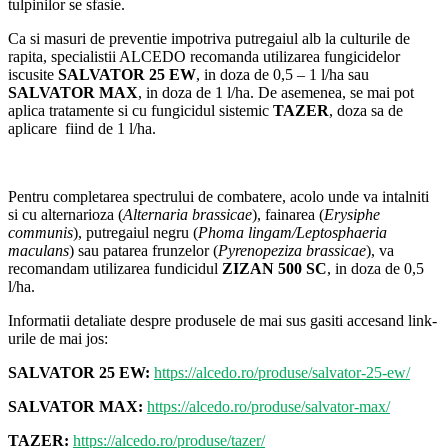
tulpinilor se sfasie.
Ca si masuri de preventie impotriva putregaiul alb la culturile de
rapita, specialistii ALCEDO recomanda utilizarea fungicidelor
iscusite
SALVATOR 25 EW
, in doza de 0,5 – 1 l/ha sau
SALVATOR MAX
, in doza de 1 l/ha. De asemenea, se mai pot
aplica tratamente si cu fungicidul sistemic
TAZER
, doza sa de
aplicare fiind de 1 l/ha.
Pentru completarea spectrului de combatere, acolo unde va intalniti
si cu alternarioza (
Alternaria brassicae
), fainarea (
Erysiphe
communis
), putregaiul negru (
Phoma lingam/Leptosphaeria
maculans
) sau patarea frunzelor (
Pyrenopeziza brassicae
), va
recomandam utilizarea fundicidul
ZIZAN 500 SC
, in doza de 0,5
l/ha.
Informatii detaliate despre produsele de mai sus gasiti accesand link-
urile de mai jos:
SALVATOR 25 EW:
https://alcedo.ro/produse/salvator-25-ew/
SALVATOR MAX:
https://alcedo.ro/produse/salvator-max/
TAZER:
https://alcedo.ro/produse/tazer/