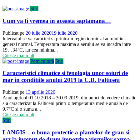
Știri
Cum va fi vremea in aceasta saptamana…
Publicat pe
20 iulie 2020
19 iulie 2020
Intervalul se va caracteriza printr-un regim termic al aerului in
general normal. Temperatura maxima a aerului se va incadra intre
19…34°C, iar cea minima...
Citește mai mult
Pomicultură
Știri
Caracteristici climatice si fenologia unor soiuri de
mar in conditiile anului 2019 la C.D. Falticeni
Publicat pe
13 aprilie 2020
Anul agricol 01.10.2018 – 30.09.2019, din punct de vedere climatic
s-a caracterizat la Falticeni printr-o temperatura medie anuala de
9,7°C si o suma a...
Citește mai mult
Știri
LANGIS – o buna protectie a plantelor de grau si
orz la inceput de drum impotriva viermilor sarma