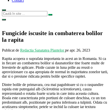
Contact
Fungicide iscusite in combaterea bolilor
la rapita
Publicat de
Redactia Sanatatea Plantelor
pe
apr. 26, 2023
Rapita acopera o suprafata importanta in acest an in Romania. Si ca
in fiecare an combaterea bolilor si daunatorilor tine foarte multe de
ferestrele de aplicare. Ploile cazute in luna prilie au reusit o
aprovizionare cu apa apropiata de normal in majoritatea zonelor tarii,
dar si o presiune ridicata pentru bolile specifice rapitei.
Dintre bolile de primavara, cea mai pagubitoare si cu o raspandire
rapida este putregaiul alb (
Sclerotinia sclerotiorum
), cauza
reprezentand-o rotatia foarte scurta in care intra aceasta cultura.
Boala este caracterizata prin portiuni de culoare deschisa, cu un ton
predominant alb, pozitionate pe partea inferioara a tulpinii. Odata cu
acutizarea simptomelor, petele se inchid la culoare iar textura