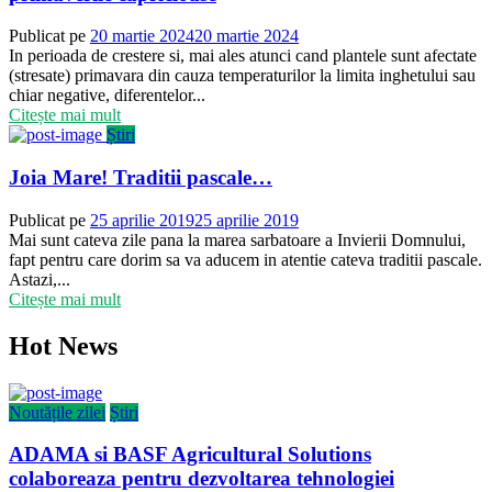
Publicat pe
20 martie 2024
20 martie 2024
In perioada de crestere si, mai ales atunci cand plantele sunt afectate
(stresate) primavara din cauza temperaturilor la limita inghetului sau
chiar negative, diferentelor...
Citește mai mult
Știri
Joia Mare! Traditii pascale…
Publicat pe
25 aprilie 2019
25 aprilie 2019
Mai sunt cateva zile pana la marea sarbatoare a Invierii Domnului,
fapt pentru care dorim sa va aducem in atentie cateva traditii pascale.
Astazi,...
Citește mai mult
Hot News
Noutățile zilei
Știri
ADAMA si BASF Agricultural Solutions
colaboreaza pentru dezvoltarea tehnologiei