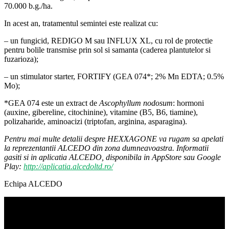
70.000 b.g./ha.
In acest an, tratamentul semintei este realizat cu:
– un fungicid, REDIGO M sau INFLUX XL, cu rol de protectie
pentru bolile transmise prin sol si samanta (caderea plantutelor si
fuzarioza);
– un stimulator starter, FORTIFY (GEA 074*; 2% Mn EDTA; 0.5%
Mo);
*GEA 074 este un extract de
Ascophyllum nodosum
: hormoni
(auxine, gibereline, citochinine), vitamine (B5, B6, tiamine),
polizaharide, aminoacizi (triptofan, arginina, asparagina).
Pentru mai multe detalii despre HEXXAGONE va rugam sa apelati
la reprezentantii ALCEDO din zona dumneavoastra. Informatii
gasiti si in aplicatia ALCEDO, disponibila in AppStore sau Google
Play:
http://aplicatia.alcedoltd.ro/
Echipa ALCEDO