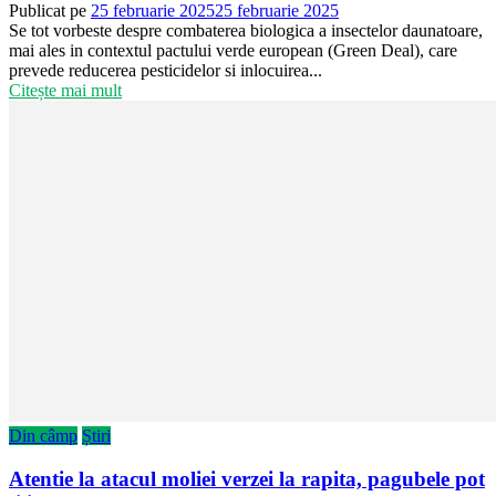
Publicat pe
25 februarie 2025
25 februarie 2025
Se tot vorbeste despre combaterea biologica a insectelor daunatoare,
mai ales in contextul pactului verde european (Green Deal), care
prevede reducerea pesticidelor si inlocuirea...
Citește mai mult
Din câmp
Știri
Atentie la atacul moliei verzei la rapita, pagubele pot