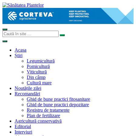
Acasa
Știri
Legumicultură
Pomicultură
Viticultură
Din câmp
Cultură mare
Noutățile zilei
Recomandări
Ghid de bune practici fitosanitare
Ghid de bune practici depozitare
Registru de tratamente
Plan de fertilizare
Agricultură conservativă
Editorial
Interviuri