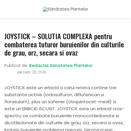
JOYSTICK – SOLUTIA COMPLEXA pentru
combaterea tuturor buruienilor din culturile
de grau, orz, secara si ovaz
Publicat de
Redactia Sanatatea Plantelor
pe
sept. 26, 2019
JOYSTICK este un erbicid a carui reteta contine trei
substante active (iodosulfuron, diflufenican si
florasulam), plus un safener (cloquintocet-mexil) si
este un ERBICID ISCUSIT. JOYSTICK este un erbicid cros-
spectru ce combate buruienile monocotiledonate si
dicotiledonate din culturile de grau, orz, secara si ovaz,
inclusiv buruienile problema precum
Veronica
spp.,