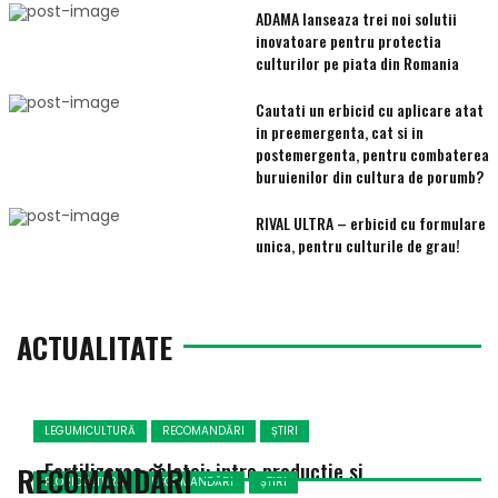
ADAMA lanseaza trei noi solutii
inovatoare pentru protectia
culturilor pe piata din Romania
Cautati un erbicid cu aplicare atat
in preemergenta, cat si in
postemergenta, pentru combaterea
buruienilor din cultura de porumb?
RIVAL ULTRA – erbicid cu formulare
unica, pentru culturile de grau!
ACTUALITATE
LEGUMICULTURĂ
RECOMANDĂRI
ȘTIRI
Fertilizarea salatei: intre productie si
RECOMANDĂRI
FLORICULTURA
RECOMANDĂRI
ȘTIRI