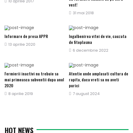
Publicat
10 aprilie 2017
vest!
pe
Publicat
31 mai 2018
pe
Informare de presa APPR
Ingalbenirea vitei de vie, cauzata
de fitoplasma
Publicat
13 aprilie 2020
Publicat
6 decembrie 2022
pe
pe
Fermierii inactivi nu trebuie sa
Atentie unde amplasati cultura de
mai primeasca subventii dupa anul
rapita, daca vreti sa nu aveti
2020
purici
Publicat
8 aprilie 2019
Publicat
7 august 2024
pe
pe
HOT NEWS