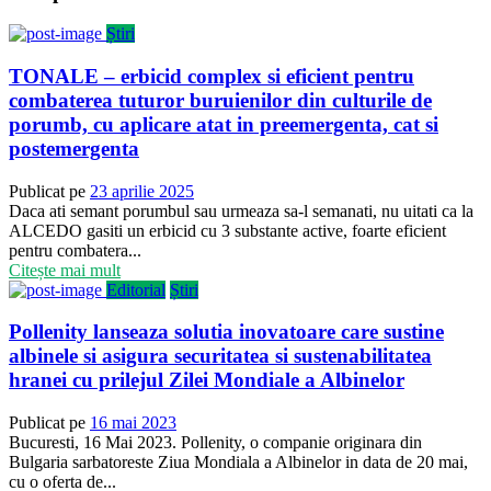
Știri
TONALE – erbicid complex si eficient pentru
combaterea tuturor buruienilor din culturile de
porumb, cu aplicare atat in preemergenta, cat si
postemergenta
Publicat pe
23 aprilie 2025
Daca ati semant porumbul sau urmeaza sa-l semanati, nu uitati ca la
ALCEDO gasiti un erbicid cu 3 substante active, foarte eficient
pentru combatera...
Citește mai mult
Editorial
Știri
Pollenity lanseaza solutia inovatoare care sustine
albinele si asigura securitatea si sustenabilitatea
hranei cu prilejul Zilei Mondiale a Albinelor
Publicat pe
16 mai 2023
Bucuresti, 16 Mai 2023. Pollenity, o companie originara din
Bulgaria sarbatoreste Ziua Mondiala a Albinelor in data de 20 mai,
cu o oferta de...