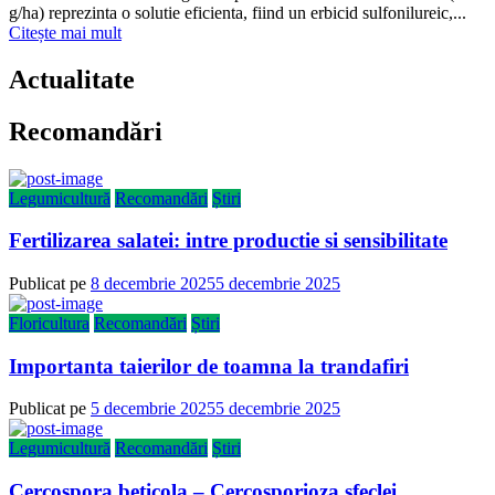
g/ha) reprezinta o solutie eficienta, fiind un erbicid sulfonilureic,...
Citește mai mult
Actualitate
Recomandări
Legumicultură
Recomandări
Știri
Fertilizarea salatei: intre productie si sensibilitate
Publicat pe
8 decembrie 2025
5 decembrie 2025
Floricultura
Recomandări
Știri
Importanta taierilor de toamna la trandafiri
Publicat pe
5 decembrie 2025
5 decembrie 2025
Legumicultură
Recomandări
Știri
Cercospora beticola – Cercosporioza sfeclei