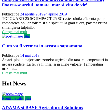
floarea-soarelui, tomate, mar si vita de vie!
Publicat pe
24 aprilie 2019
24 aprilie 2019
TOPGUARD 25 SC (IMPACT 25 SC) este solutia eficienta pentru
combaterea bolilor foliare si ale spicului la grau si orz, patarea bruna
si frangerea tulpinilor...
Citește mai mult
Știri
Cum va fi vremea in aceasta saptamana…
Publicat pe
14 mai 2018
Astazi, ploi in majoritatea zonelor agricole din tara, cu temperaturi in
usoara scadere. La fel va fi, insa, si in zilele viitoare. Temperatura
maxima...
Citește mai mult
Hot News
Noutățile zilei
Știri
ADAMA si BASF Agricultural Solutions