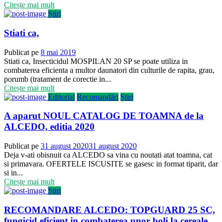
Citește mai mult
Știri
Stiati ca,
Publicat pe
8 mai 2019
Stiati ca, Insecticidul MOSPILAN 20 SP se poate utiliza in
combaterea eficienta a multor daunatori din culturile de rapita, grau,
porumb (tratament de corectie in...
Citește mai mult
Editorial
Recomandări
Știri
A aparut NOUL CATALOG DE TOAMNA de la
ALCEDO, editia 2020
Publicat pe
31 august 2020
31 august 2020
Deja v-ati obisnuit ca ALCEDO sa vina cu noutati atat toamna, cat
si primavara. OFERTELE ISCUSITE se gasesc in format tiparit, dar
si in...
Citește mai mult
Știri
RECOMANDARE ALCEDO: TOPGUARD 25 SC,
fungicid eficient in combaterea unor boli la cereale,