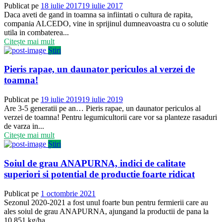
Publicat pe
18 iulie 2017
19 iulie 2017
Daca aveti de gand in toamna sa infiintati o cultura de rapita,
compania ALCEDO, vine in sprijinul dumneavoastra cu o solutie
utila in combaterea...
Citește mai mult
Știri
Pieris rapae, un daunator periculos al verzei de
toamna!
Publicat pe
19 iulie 2019
19 iulie 2019
Are 3-5 generatii pe an… Pieris rapae, un daunator periculos al
verzei de toamna! Pentru legumicultorii care vor sa planteze rasaduri
de varza in...
Citește mai mult
Știri
Soiul de grau ANAPURNA, indici de calitate
superiori si potential de productie foarte ridicat
Publicat pe
1 octombrie 2021
Sezonul 2020-2021 a fost unul foarte bun pentru fermierii care au
ales soiul de grau ANAPURNA, ajungand la productii de pana la
10.851 kg/ha...