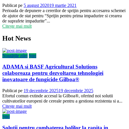
Publicat pe
5 august 2020
19 martie 2021
Perioada de depunere a cererilor de sprijin pentru accesarea schemei
de ajutor de stat pentru “Sprijin pentru prima impadurire si crearea
de suprafete impadurite”...
Citește mai mult
Hot News
Noutățile zilei
Știri
ADAMA si BASF Agricultural Solutions
colaboreaza pentru dezvoltarea tehnologiei
inovatoare de fungicide Gilboa®
Publicat pe
19 decembrie 2025
19 decembrie 2025
Efortul comun extinde accesul la Gilboa®, oferind noi solutii
cultivatorilor europeni de cereale pentru a gestiona rezistenta si a...
Citește mai mult
Știri
Solutii pentru combaterea bolilor la rapita in