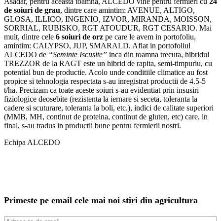
Asadar, pentru aceasta toamna, ALCEDO vine pentru fermieri cu
24
de soiuri de grau
, dintre care amintim: AVENUE, ALTIGO,
GLOSA, ILLICO, INGENIO, IZVOR, MIRANDA, MOISSON,
SORRIAL, RUBISKO, RGT ATOUDUR, RGT CESARIO. Mai
mult, dintre cele
6 soiuri de orz
pe care le avem in portofoliu,
amintim: CALYPSO, JUP, SMARALD. Aflat in portofoliul
ALCEDO de
“Seminte Iscusite”
inca din toamna trecuta, hibridul
TREZZOR de la RAGT este un hibrid de rapita, semi-timpuriu, cu
potential bun de productie. Acolo unde conditiile climatice au fost
propice si tehnologia respectata s-au inregistrat productii de 4.5-5
t/ha. Precizam ca toate aceste soiuri s-au evidentiat prin insusiri
fiziologice deosebite (rezistenta la iernare si seceta, toleranta la
cadere si scuturare, toleranta la boli, etc.), indici de calitate superiori
(MMB, MH, continut de proteina, continut de gluten, etc) care, in
final, s-au tradus in productii bune pentru fermierii nostri.
Echipa ALCEDO
Primeste pe email cele mai noi stiri din agricultura