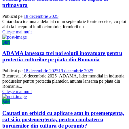
primavara
Publicat pe
18 decembrie 2025
Chiar daca toamna a debutat cu un septembrie foarte secetos, cu ploi
abia la inceputul lunii octombrie, fermierii nu...
Citește mai mult
Știri
ADAMA lanseaza trei noi solutii inovatoare pentru
protectia culturilor pe piata din Romania
Publicat pe
18 decembrie 2025
19 decembrie 2025
Bucuresti, 16 decembrie 2025 ADAMA, lider mondial in industria
produselor pentru protectia plantelor, anunta lansarea pe piata din
Romania...
Citește mai mult
Știri
Cautati un erbicid cu aplicare atat in preemergenta,
cat si in postemergenta, pentru combaterea
buruienilor din cultura de porumb?