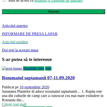
Sunt de acord cu
termenii și condițiile de utilizare
.
Abonare
Articolul anterior
INFORMARE DE PRESA LAPAR
Articolul următor
Doi regi la aceeasi masa
S-ar putea să te intereseze
Noutățile zilei
Știri
Rezumatul saptamanii 07-11.09.2020
Publicat pe
10 septembrie 2020
Sanatatea Plantelor iti aduce rezumatul saptamanii… 1. Rapita este
una din culturile de camp care a cunoscut cea mai mare extindere in
Romania din...
Citește mai mult