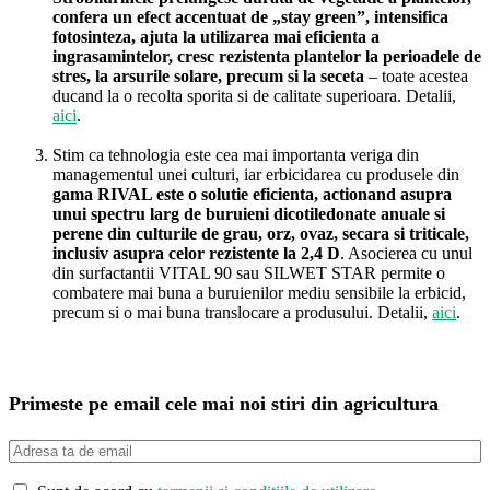
confera un efect accentuat de „stay green”, intensifica
fotosinteza, ajuta la utilizarea mai eficienta a
ingrasamintelor, cresc rezistenta plantelor la perioadele de
stres, la arsurile solare, precum si la seceta
– toate acestea
ducand la o recolta sporita si de calitate superioara. Detalii,
aici
.
Stim ca tehnologia este cea mai importanta veriga din
managementul unei culturi, iar erbicidarea cu produsele din
gama RIVAL este o solutie eficienta, actionand asupra
unui spectru larg de buruieni dicotiledonate anuale si
perene din culturile de grau, orz, ovaz, secara si triticale,
inclusiv asupra celor rezistente la 2,4 D
. Asocierea cu unul
din surfactantii VITAL 90 sau SILWET STAR permite o
combatere mai buna a buruienilor mediu sensibile la erbicid,
precum si o mai buna translocare a produsului. Detalii,
aici
.
Primeste pe email cele mai noi stiri din agricultura