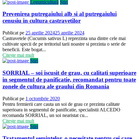
Legumicultură
Știri
Prevenirea putregaiului alb si al putregaiului
cenusiu in cultura castravetilor
Publicat pe
25 aprilie 2024
25 aprilie 2024
Castravetele (Cucumis sativus L) reprezinta una dintre cele mai
cultivate specii de pe teritoriul tarii noastre si prezinta o serie de
beneficii. Este bogat...
Citește mai mult
Știri
SORRIAL – soi iscusit de grau, cu calitati superioare
in segmentul de panificatie, recomandat pentru toate
zonele de cultura ale graului din Romania
Publicat pe
1 octombrie 2020
Pentru fermierii care cauta un soi de grau ce prezinta calitate
superioara in segmentul de panificatie, specialistii ALCEDO
recomanda SORRIAL, un soi nearistat cu...
Citește mai mult
Știri
Tratamentul semintelor, o necesitate pentru cei care