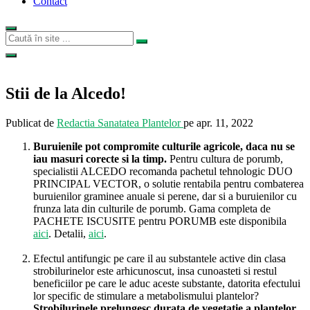
Contact
Stii de la Alcedo!
Publicat de
Redactia Sanatatea Plantelor
pe
apr. 11, 2022
Buruienile pot compromite culturile agricole, daca nu se
iau masuri corecte si la timp.
Pentru cultura de porumb,
specialistii ALCEDO recomanda pachetul tehnologic DUO
PRINCIPAL VECTOR, o solutie rentabila pentru combaterea
buruienilor graminee anuale si perene, dar si a buruienilor cu
frunza lata din culturile de porumb. Gama completa de
PACHETE ISCUSITE pentru PORUMB este disponibila
aici
. Detalii,
aici
.
Efectul antifungic pe care il au substantele active din clasa
strobilurinelor este arhicunoscut, insa cunoasteti si restul
beneficiilor pe care le aduc aceste substante, datorita efectului
lor specific de stimulare a metabolismului plantelor?
Strobilurinele prelungesc durata de vegetatie a plantelor,