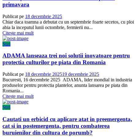
primavara
Publicat pe
18 decembrie 2025
Chiar daca toamna a debutat cu un septembrie foarte secetos, cu ploi
abia la inceputul lunii octombrie, fermierii nu...
Citește mai mult
Știri
ADAMA lanseaza trei noi solutii inovatoare pentru
protectia culturilor pe piata din Romania
Publicat pe
18 decembrie 2025
19 decembrie 2025
Bucuresti, 16 decembrie 2025 ADAMA, lider mondial in industria
produselor pentru protectia plantelor, anunta lansarea pe piata din
Romania...
Citește mai mult
Știri
Cautati un erbicid cu aplicare atat in preemergenta,
cat si in postemergenta, pentru combaterea
buruienilor din cultura de porumb?