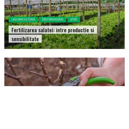
LEGUMICULTURĂ
RECOMANDĂRI
ȘTIRI
Fertilizarea salatei: intre productie si
sensibilitate
FLORICULTURA
RECOMANDĂRI
ȘTIRI
Importanta taierilor de toamna la
trandafiri