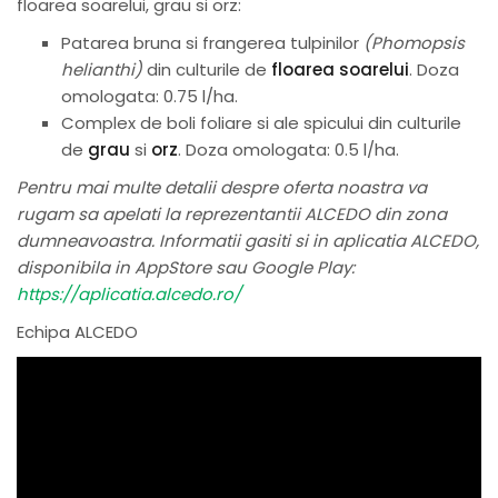
floarea soarelui, grau si orz:
Patarea bruna si frangerea tulpinilor
(Phomopsis
helianthi)
din culturile de
floarea soarelui
. Doza
omologata: 0.75 l/ha.
Complex de boli foliare si ale spicului din culturile
de
grau
si
orz
. Doza omologata: 0.5 l/ha.
Pentru mai multe detalii despre oferta noastra va
rugam sa apelati la reprezentantii ALCEDO din zona
dumneavoastra. Informatii gasiti si in aplicatia ALCEDO,
disponibila in AppStore sau Google Play:
https://aplicatia.alcedo.ro/
Echipa ALCEDO