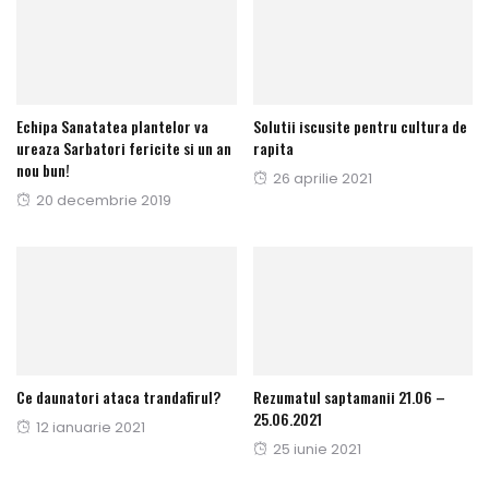
Echipa Sanatatea plantelor va
Solutii iscusite pentru cultura de
ureaza Sarbatori fericite si un an
rapita
nou bun!
Publicat
26 aprilie 2021
Publicat
20 decembrie 2019
pe
pe
Ce daunatori ataca trandafirul?
Rezumatul saptamanii 21.06 –
25.06.2021
Publicat
12 ianuarie 2021
Publicat
25 iunie 2021
pe
pe