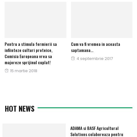
Pentru a stimula fermierii sa
Cum va fi vremea in aceasta
infiinteze culturi proteice,
saptamana…
Comisia Europeana vrea sa
Publicat
4 septembrie 2017
majoreze sprijinul cuplat!
pe
Publicat
15 martie 2018
pe
HOT NEWS
ADAMA si BASF Agricultural
Solutions colaboreaza pentru