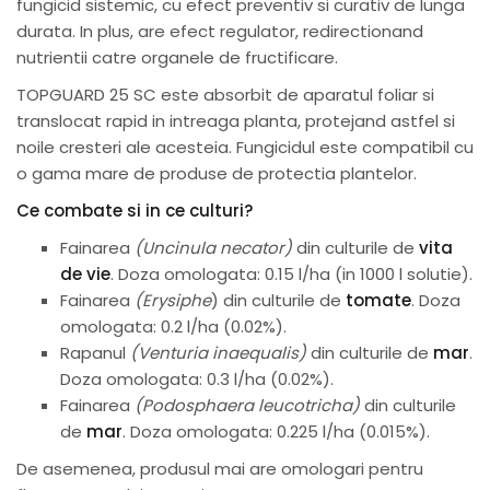
fungicid sistemic, cu efect preventiv si curativ de lunga
durata. In plus, are efect regulator, redirectionand
nutrientii catre organele de fructificare.
TOPGUARD 25 SC este absorbit de aparatul foliar si
translocat rapid in intreaga planta, protejand astfel si
noile cresteri ale acesteia. Fungicidul este compatibil cu
o gama mare de produse de protectia plantelor.
Ce combate si in ce culturi?
Fainarea
(Uncinula necator)
din culturile de
vita
de vie
. Doza omologata: 0.15 l/ha (in 1000 l solutie).
Fainarea
(Erysiphe
) din culturile de
tomate
. Doza
omologata: 0.2 l/ha (0.02%).
Rapanul
(Venturia inaequalis)
din culturile de
mar
.
Doza omologata: 0.3 l/ha (0.02%).
Fainarea
(Podosphaera leucotricha)
din culturile
de
mar
. Doza omologata: 0.225 l/ha (0.015%).
De asemenea, produsul mai are omologari pentru