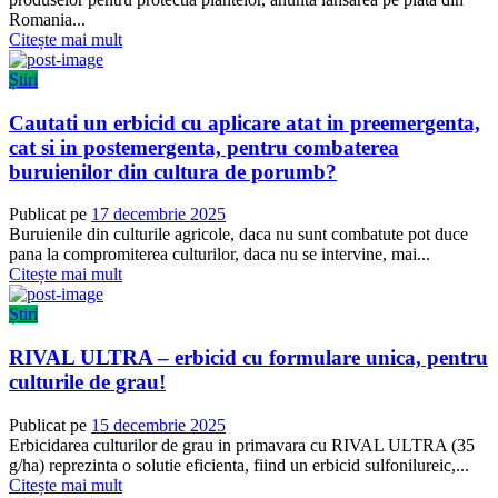
Romania...
Citește mai mult
Știri
Cautati un erbicid cu aplicare atat in preemergenta,
cat si in postemergenta, pentru combaterea
buruienilor din cultura de porumb?
Publicat pe
17 decembrie 2025
Buruienile din culturile agricole, daca nu sunt combatute pot duce
pana la compromiterea culturilor, daca nu se intervine, mai...
Citește mai mult
Știri
RIVAL ULTRA – erbicid cu formulare unica, pentru
culturile de grau!
Publicat pe
15 decembrie 2025
Erbicidarea culturilor de grau in primavara cu RIVAL ULTRA (35
g/ha) reprezinta o solutie eficienta, fiind un erbicid sulfonilureic,...
Citește mai mult