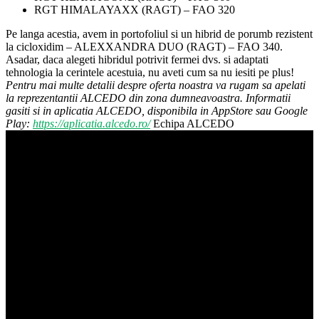
RGT HIMALAYAXX (RAGT) – FAO 320
Pe langa acestia, avem in portofoliul si un hibrid de porumb rezistent
la cicloxidim – ALEXXANDRA DUO (RAGT) – FAO 340.
Asadar, daca alegeti hibridul potrivit fermei dvs. si adaptati
tehnologia la cerintele acestuia, nu aveti cum sa nu iesiti pe plus!
Pentru mai multe detalii despre oferta noastra va rugam sa apelati
la reprezentantii ALCEDO din zona dumneavoastra. Informatii
gasiti si in aplicatia ALCEDO, disponibila in AppStore sau Google
Play:
https://aplicatia.alcedo.ro/
Echipa ALCEDO