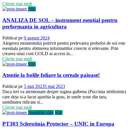
Citește mai mult
Știri
ANALIZA DE SOL – instrument esential pentru
performanta in agricultura
Publicat pe
9 august 2024
Alegerea momentului potrivit pentru prelevarea probelor de sol este
esentiala pentru obtinerea informatiilor corecte si relevante. Prin
crearea unui cont GOLD ai access la...
Citește mai mult
Știri
Atentie la bolile foliare la cereale paioase!
Publicat pe
5 mai 2023
5 mai 2023
Daca ieri va atentionam despre rugina galbena (Puccinia striiformis)
care deja si-a facut aparitia la grau, in unele zone din tara,
umiditatea ridicata si...
Citește mai mult
Noutățile zilei
Știri
PT303 Sclerotinia Protector – UNIC in Europa