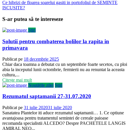
Ce hibrizi de floarea soarelui gasiti in portofoliul de SEMINTE
ISCUSITE?
S-ar putea să te intereseze
Știri
Solutii pentru combaterea bolilor la rapita in
primavara
Publicat pe
18 decembrie 2025
Chiar daca toamna a debutat cu un septembrie foarte secetos, cu ploi
abia la inceputul lunii octombrie, fermierii nu au renuntat la aceasta
cultura,...
Citește mai mult
Noutățile zilei
Știri
Rezumatul saptamanii 27-31.07.2020
Publicat pe
31 iulie 2020
31 iulie 2020
Sanatatea Plantelor iti aduce rezumatul saptamanii… 1. Ce optiune
avantajoasa pentru tratamentul semintei de cereale paioase
recomanda specialistii ALCEDO? Despre PACHETELE LANGIS
AMIRAL NEO...