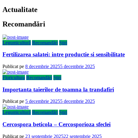
Actualitate
Recomandări
Legumicultură
Recomandări
Știri
Fertilizarea salatei: intre productie si sensibilitate
Publicat pe
8 decembrie 2025
5 decembrie 2025
Floricultura
Recomandări
Știri
Importanta taierilor de toamna la trandafiri
Publicat pe
5 decembrie 2025
5 decembrie 2025
Legumicultură
Recomandări
Știri
Cercospora beticola – Cercosporioza sfeclei
Publicat pe
23 septembrie 2025
22 septembrie 2025