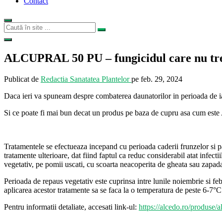
Contact
ALCUPRAL 50 PU – fungicidul care nu treb
Publicat de
Redactia Sanatatea Plantelor
pe
feb. 29, 2024
Daca ieri va spuneam despre combaterea daunatorilor in perioada de ia
Si ce poate fi mai bun decat un produs pe baza de cupru asa cum 
Tratamentele se efectueaza incepand cu perioada caderii frunzelor si p
tratamente ulterioare, dat fiind faptul ca reduc considerabil atat infect
vegetativ, pe pomii uscati, cu scoarta neacoperita de gheata sau zapad
Perioada de repaus vegetativ este cuprinsa intre lunile noiembrie si fe
aplicarea acestor tratamente sa se faca la o temperatura de peste 6-7°C
Pentru informatii detaliate, accesati link-ul:
https://alcedo.ro/produse/a