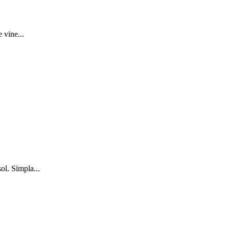
 vine...
ol. Simpla...