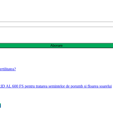
Abonare
rtilitatea?
ID AL 600 FS pentru tratarea semintelor de porumb si floarea soarelui
i