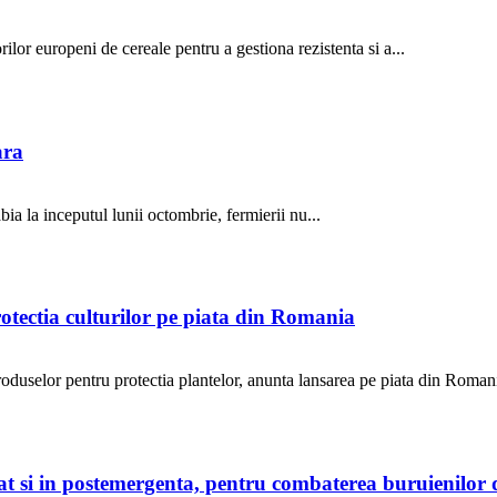
ilor europeni de cereale pentru a gestiona rezistenta si a...
ara
ia la inceputul lunii octombrie, fermierii nu...
otectia culturilor pe piata din Romania
selor pentru protectia plantelor, anunta lansarea pe piata din Romani
 cat si in postemergenta, pentru combaterea buruienilo