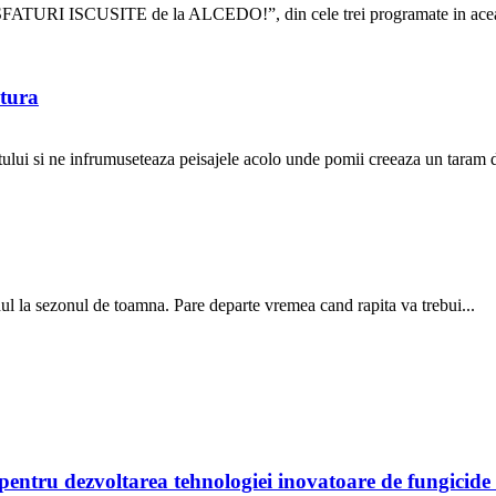
i, “SFATURI ISCUSITE de la ALCEDO!”, din cele trei programate in acea
ltura
stului si ne infrumuseteaza peisajele acolo unde pomii creeaza un taram d
ndul la sezonul de toamna. Pare departe vremea cand rapita va trebui...
entru dezvoltarea tehnologiei inovatoare de fungicid