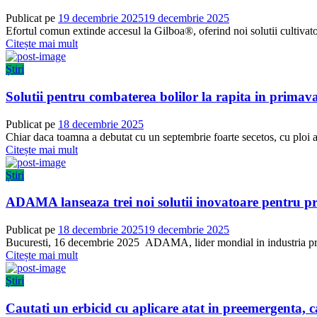
Publicat pe
19 decembrie 2025
19 decembrie 2025
Efortul comun extinde accesul la Gilboa®, oferind noi solutii cultivator
Citește mai mult
Știri
Solutii pentru combaterea bolilor la rapita in primav
Publicat pe
18 decembrie 2025
Chiar daca toamna a debutat cu un septembrie foarte secetos, cu ploi ab
Citește mai mult
Știri
ADAMA lanseaza trei noi solutii inovatoare pentru pr
Publicat pe
18 decembrie 2025
19 decembrie 2025
Bucuresti, 16 decembrie 2025 ADAMA, lider mondial in industria produ
Citește mai mult
Știri
Cautati un erbicid cu aplicare atat in preemergenta,