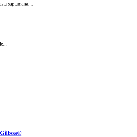
sta saptamana....
e...
e Gilboa®