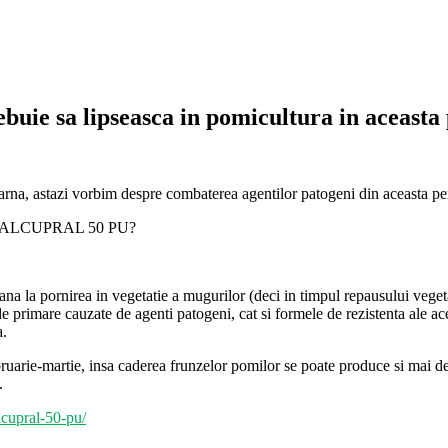
uie sa lipseasca in pomicultura in aceasta
rna, astazi vorbim despre combaterea agentilor patogeni din aceasta pe
este ALCUPRAL 50 PU?
ana la pornirea in vegetatie a mugurilor (deci in timpul repausului veg
iile primare cauzate de agenti patogeni, cat si formele de rezistenta ale 
a.
bruarie-martie, insa caderea frunzelor pomilor se poate produce si mai de
.
lcupral-50-pu/