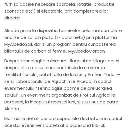
furniza datele necesare (parcela, rotatie, productie
scontata etc.) si electronic, prin completarea lor
directa.
Alcedo pune la dispozitia fermierilor cele mai complete
analize de sol din piata (17 parametri) prin platforma
MyAlcedoSoil, dar si un program pentru cunoasterea
bilantului de carbon al fermei, MyAlcedoCarbon.
Despre tehnologiile minimum tillage si no tillage, dar si
despre alte masuri care contribuie la cresterea
fertilitatii solului, puteti afla de la dr.ing. Emilian Tudor –
seful Laboratorului de Agrochimie Alcedo, in cadrul
evenimentului “Tehnologiile optime de prelucrarea
solului”, un eveniment organizat de Profitul Agricol la
Botosani, la inceputul acestei luni, și sustinut de catre
Alcedo.
Mai multe detalii despre aspectele dezbatute in cadrul
acestui eveniment puteti afla accesand link-ul: