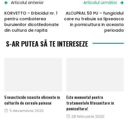
Articolul anterior
Articolul următor
KORVETTO – Erbicidul nr. 1
ALCUPRAL 50 PU – fungicidul
pentru combaterea
care nu trebuie sa lipseasca
buruienilor dicotiledonate
in pomicultura in aceasta
din cultura de rapita
perioada
S-AR PUTEA SĂ TE INTERESEZE
5 insecticide iscusite eficiente in
Este momentul pentru
culturile de cereale paioase
tratamentele fitosanitare in
pomicultura!
Publicat
11 decembrie 2020
Publicat
28 februarie 2020
pe
pe