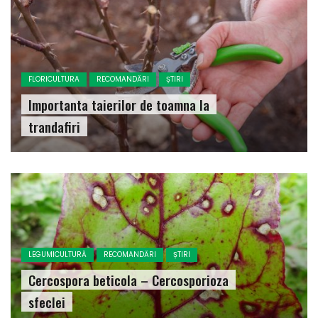
FLORICULTURA
RECOMANDĂRI
ȘTIRI
Importanta taierilor de toamna la
trandafiri
LEGUMICULTURĂ
RECOMANDĂRI
ȘTIRI
Cercospora beticola – Cercosporioza
sfeclei