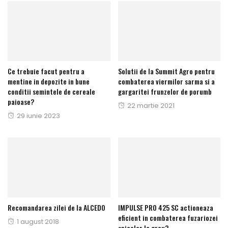
Ce trebuie facut pentru a
Solutii de la Summit Agro pentru
mentine in depozite in bune
combaterea viermilor sarma si a
conditii semintele de cereale
gargaritei frunzelor de porumb
paioase?
Publicat
22 martie 2021
Publicat
29 iunie 2023
pe
pe
Recomandarea zilei de la ALCEDO
IMPULSE PRO 425 SC actioneaza
eficient in combaterea fuzariozei
Publicat
1 august 2018
spicelor la grau?