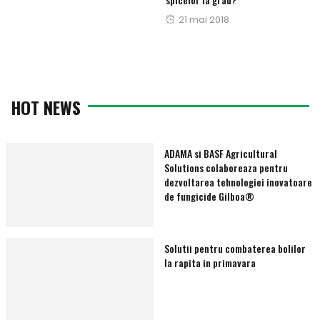
pe
Publicat
21 mai 2018
pe
HOT NEWS
ADAMA si BASF Agricultural
Solutions colaboreaza pentru
dezvoltarea tehnologiei inovatoare
de fungicide Gilboa®
Solutii pentru combaterea bolilor
la rapita in primavara