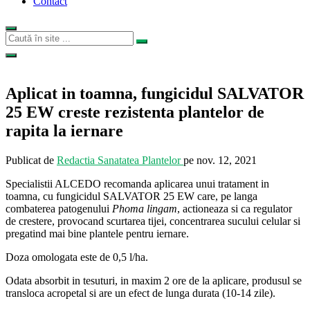
Contact
Aplicat in toamna, fungicidul SALVATOR
25 EW creste rezistenta plantelor de
rapita la iernare
Publicat de
Redactia Sanatatea Plantelor
pe
nov. 12, 2021
Specialistii ALCEDO recomanda aplicarea unui tratament in
toamna, cu fungicidul SALVATOR 25 EW care, pe langa
combaterea patogenului
Phoma lingam
, actioneaza si ca regulator
de crestere, provocand scurtarea tijei, concentrarea sucului celular si
pregatind mai bine plantele pentru iernare.
Doza omologata este de 0,5 l/ha.
Odata absorbit in tesuturi, in maxim 2 ore de la aplicare, produsul se
transloca acropetal si are un efect de lunga durata (10-14 zile).