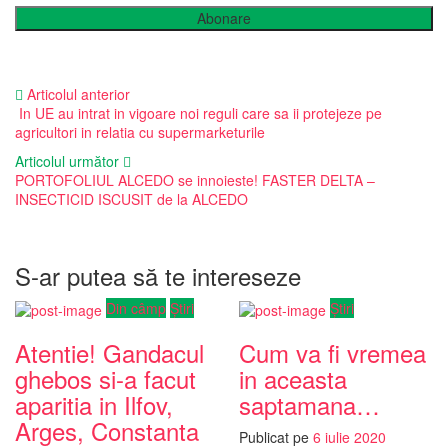
Abonare
Articolul anterior
In UE au intrat in vigoare noi reguli care sa ii protejeze pe
agricultori in relatia cu supermarketurile
Articolul următor
PORTOFOLIUL ALCEDO se innoieste! FASTER DELTA –
INSECTICID ISCUSIT de la ALCEDO
S-ar putea să te intereseze
Din câmp
Știri
Știri
Atentie! Gandacul
Cum va fi vremea
ghebos si-a facut
in aceasta
aparitia in Ilfov,
saptamana…
Arges, Constanta
Publicat pe
6 iulie 2020