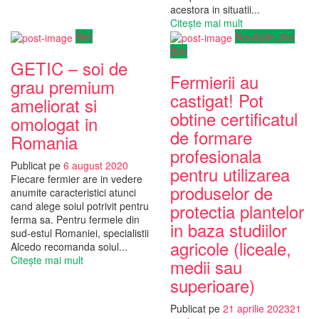
acestora in situatii...
Citește mai mult
Știri
Noutățile zilei
Știri
GETIC – soi de
Fermierii au
grau premium
castigat! Pot
ameliorat si
obtine certificatul
omologat in
de formare
Romania
profesionala
Publicat pe
6 august 2020
pentru utilizarea
Fiecare fermier are in vedere
produselor de
anumite caracteristici atunci
cand alege soiul potrivit pentru
protectia plantelor
ferma sa. Pentru fermele din
in baza studiilor
sud-estul Romaniei, specialistii
agricole (liceale,
Alcedo recomanda soiul...
Citește mai mult
medii sau
superioare)
Publicat pe
21 aprilie 2023
21