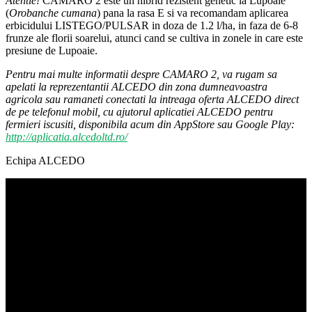
Atentie!
CAMARO 2 este un hibrid rezistent genetic la Lupoaie
(
Orobanche cumana
) pana la rasa E si va recomandam aplicarea
erbicidului LISTEGO/PULSAR in doza de 1.2 l/ha, in faza de 6-8
frunze ale florii soarelui, atunci cand se cultiva in zonele in care este
presiune de Lupoaie.
Pentru mai multe informatii despre CAMARO 2, va rugam sa
apelati la reprezentantii ALCEDO din zona dumneavoastra
agricola sau ramaneti conectati la intreaga oferta ALCEDO direct
de pe telefonul mobil, cu ajutorul aplicatiei ALCEDO pentru
fermieri iscusiti, disponibila acum din AppStore sau Google Play:
http://aplicatia.alcedoltd.ro/
Echipa ALCEDO