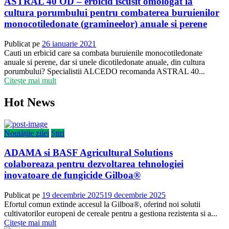
ASTRAL 40 OD – erbicid iscusit omologat la
cultura porumbului pentru combaterea buruienilor
monocotiledonate (gramineelor) anuale si perene
Publicat pe
26 ianuarie 2021
Cauti un erbicid care sa combata buruienile monocotiledonate
anuale si perene, dar si unele dicotiledonate anuale, din cultura
porumbului? Specialistii ALCEDO recomanda ASTRAL 40...
Citește mai mult
Hot News
Noutățile zilei
Știri
ADAMA si BASF Agricultural Solutions
colaboreaza pentru dezvoltarea tehnologiei
inovatoare de fungicide Gilboa®
Publicat pe
19 decembrie 2025
19 decembrie 2025
Efortul comun extinde accesul la Gilboa®, oferind noi solutii
cultivatorilor europeni de cereale pentru a gestiona rezistenta si a...
Citește mai mult