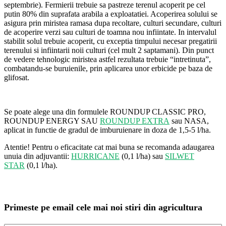
septembrie). Fermierii trebuie sa pastreze terenul acoperit pe cel
putin 80% din suprafata arabila a exploatatiei. Acoperirea solului se
asigura prin miristea ramasa dupa recoltare, culturi secundare, culturi
de acoperire verzi sau culturi de toamna nou infiintate. In intervalul
stabilit solul trebuie acoperit, cu exceptia timpului necesar pregatirii
terenului si infiintarii noii culturi (cel mult 2 saptamani). Din punct
de vedere tehnologic miristea astfel rezultata trebuie “intretinuta”,
combatandu-se buruienile, prin aplicarea unor erbicide pe baza de
glifosat.
Se poate alege una din formulele ROUNDUP CLASSIC PRO,
ROUNDUP ENERGY SAU
ROUNDUP EXTRA
sau NASA,
aplicat in functie de gradul de imburuienare in doza de 1,5-5 l/ha.
Atentie! Pentru o eficacitate cat mai buna se recomanda adaugarea
unuia din adjuvantii:
HURRICANE
(0,1 l/ha) sau
SILWET
STAR
(0,1 l/ha).
Primeste pe email cele mai noi stiri din agricultura