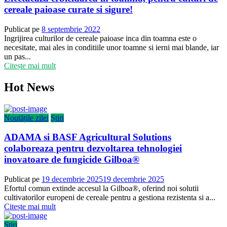
cereale paioase curate si sigure!
Publicat pe
8 septembrie 2022
Ingrijirea culturilor de cereale paioase inca din toamna este o
necesitate, mai ales in conditiile unor toamne si ierni mai blande, iar
un pas...
Citește mai mult
Hot News
Noutățile zilei
Știri
ADAMA si BASF Agricultural Solutions
colaboreaza pentru dezvoltarea tehnologiei
inovatoare de fungicide Gilboa®
Publicat pe
19 decembrie 2025
19 decembrie 2025
Efortul comun extinde accesul la Gilboa®, oferind noi solutii
cultivatorilor europeni de cereale pentru a gestiona rezistenta si a...
Citește mai mult
Știri