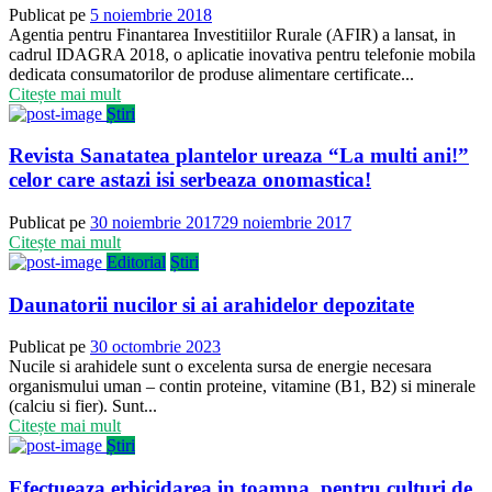
Publicat pe
5 noiembrie 2018
Agentia pentru Finantarea Investitiilor Rurale (AFIR) a lansat, in
cadrul IDAGRA 2018, o aplicatie inovativa pentru telefonie mobila
dedicata consumatorilor de produse alimentare certificate...
Citește mai mult
Știri
Revista Sanatatea plantelor ureaza “La multi ani!”
celor care astazi isi serbeaza onomastica!
Publicat pe
30 noiembrie 2017
29 noiembrie 2017
Citește mai mult
Editorial
Știri
Daunatorii nucilor si ai arahidelor depozitate
Publicat pe
30 octombrie 2023
Nucile si arahidele sunt o excelenta sursa de energie necesara
organismului uman – contin proteine, vitamine (B1, B2) si minerale
(calciu si fier). Sunt...
Citește mai mult
Știri
Efectueaza erbicidarea in toamna, pentru culturi de