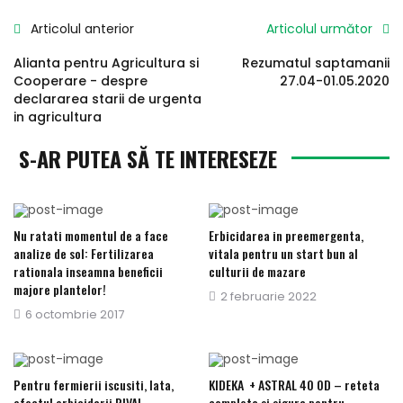
Articolul anterior
Articolul următor
Alianta pentru Agricultura si
Rezumatul saptamanii
Cooperare - despre
27.04-01.05.2020
declararea starii de urgenta
in agricultura
S-AR PUTEA SĂ TE INTERESEZE
Nu ratati momentul de a face
Erbicidarea in preemergenta,
analize de sol: Fertilizarea
vitala pentru un start bun al
rationala inseamna beneficii
culturii de mazare
majore plantelor!
Publicat
2 februarie 2022
Publicat
6 octombrie 2017
pe
pe
Pentru fermierii iscusiti, Iata,
KIDEKA + ASTRAL 40 OD – reteta
efectul erbicidarii RIVAL
completa si sigura pentru