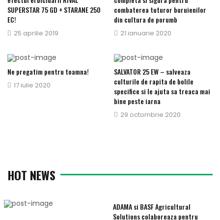
SUPERSTAR 75 GD + STARANE 250
combaterea tuturor buruienilor
EC!
din cultura de porumb
Publicat
25 aprilie 2019
Publicat
21 ianuarie 2020
pe
pe
Ne pregatim pentru toamna!
SALVATOR 25 EW – salveaza
culturile de rapita de bolile
Publicat
17 iulie 2020
specifice si le ajuta sa treaca mai
pe
bine peste iarna
Publicat
29 octombrie 2020
pe
HOT NEWS
ADAMA si BASF Agricultural
Solutions colaboreaza pentru