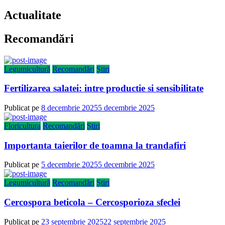
Actualitate
Recomandări
Legumicultură
Recomandări
Știri
Fertilizarea salatei: intre productie si sensibilitate
Publicat pe
8 decembrie 2025
5 decembrie 2025
Floricultura
Recomandări
Știri
Importanta taierilor de toamna la trandafiri
Publicat pe
5 decembrie 2025
5 decembrie 2025
Legumicultură
Recomandări
Știri
Cercospora beticola – Cercosporioza sfeclei
Publicat pe
23 septembrie 2025
22 septembrie 2025