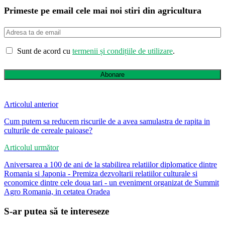
Primeste pe email cele mai noi stiri din agricultura
Sunt de acord cu
termenii și condițiile de utilizare
.
Abonare
Articolul anterior
Cum putem sa reducem riscurile de a avea samulastra de rapita in
culturile de cereale paioase?
Articolul următor
Aniversarea a 100 de ani de la stabilirea relatiilor diplomatice dintre
Romania si Japonia - Premiza dezvoltarii relatiilor culturale si
economice dintre cele doua tari - un eveniment organizat de Summit
Agro Romania, in cetatea Oradea
S-ar putea să te intereseze