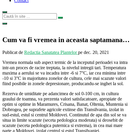
Contact
Cum va fi vremea in aceasta saptamana…
Publicat de
Redactia Sanatatea Plantelor
pe
dec. 20, 2021
Vremea normala sub aspect termic de la inceputul perioadei va intra
intr-un proces de racire treptata, la nivelul intregii tari. Temperatura
maxima a aerului se va incadra intre -6 si 7°C, iar cea minima intre
-10 si 3°C in majoritatea zonelor de cultura, cele mai scazute valori
fiind posibile in zonele depresionare, producandu-se inghet la sol.
Rezerva de umiditate pe adancimea de sol 0-100 cm, in cultura
graului de toamna, va prezenta valori satisfacatoare, apropiate de
optim si optime in Maramures, Crisana, Banat, Oltenia, Muntenia si
Dobrogea, pe suprafete agricole extinse din Transilvania, izolat in
sud-estul, estul si centrul Moldovei. Continutul de apa din sol se va
situa in limite scazute (seceta pedologica moderata) si deosebit de
scazute (seceta pedologica puternica si extrema), in cea mai mare
parte a Moldovei, izolat centrul si estul Transilvaniei.