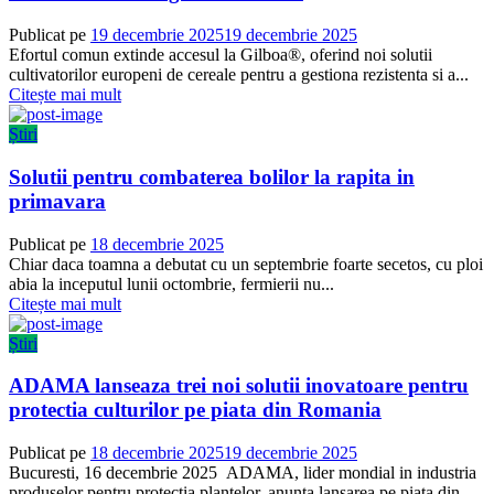
Publicat pe
19 decembrie 2025
19 decembrie 2025
Efortul comun extinde accesul la Gilboa®, oferind noi solutii
cultivatorilor europeni de cereale pentru a gestiona rezistenta si a...
Citește mai mult
Știri
Solutii pentru combaterea bolilor la rapita in
primavara
Publicat pe
18 decembrie 2025
Chiar daca toamna a debutat cu un septembrie foarte secetos, cu ploi
abia la inceputul lunii octombrie, fermierii nu...
Citește mai mult
Știri
ADAMA lanseaza trei noi solutii inovatoare pentru
protectia culturilor pe piata din Romania
Publicat pe
18 decembrie 2025
19 decembrie 2025
Bucuresti, 16 decembrie 2025 ADAMA, lider mondial in industria
produselor pentru protectia plantelor, anunta lansarea pe piata din