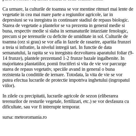
Ca urmare, la culturile de toamna se vor mentine ritmuri mai lente de
vegetatie in cea mai mare parte a regiunilor agricole, iar in
depresiuni se va inregistra in continuare stadiul de repaus biologic.
Starea de vegetatie a plantelor se va prezenta in general medie si
buna, respectiv medie si slaba in semanaturile intarziate fenologic,
precum si pe terenurile cu deficite de umiditate in sol. Culturile de
toamna (orz si grau) se vor afla in fazele de rasarire, aparitia frunzei
a treia si infratire, la nivelul intregii tari. In functie de data
semanatului, la rapita se va inregistra dezvoltarea aparatului foliar (9-
14 frunze), plantele prezentand 1-2 frunze bazale ingalbenite. In
majoritatea plantatiilor, pomii fructiferi si vita de vie vor parcurge
starea de repaus vegetativ, speciile avand in general o buna
rezistenta la conditiile de iernare. Totodata, la vita de vie se vor
putea efectua lucrarile de protectie impotriva inghetului (ingropatul
viilor).
In zilele cu precipitatii, lucrarile agricole de sezon (eliberarea
terenurilor de resturile vegetale, fertilizari, etc.) se vor desfasura cu
dificultate, sau vor fi intrerupte temporar.
sursa: meteoromania.ro