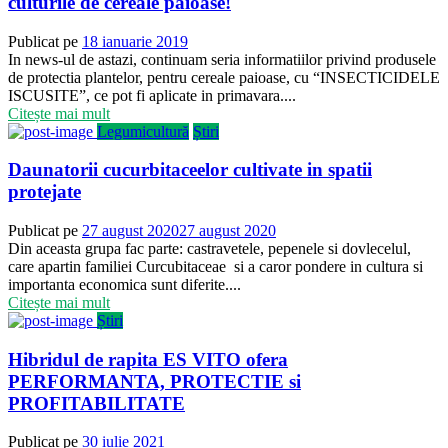
culturile de cereale paioase!
Publicat pe
18 ianuarie 2019
In news-ul de astazi, continuam seria informatiilor privind produsele
de protectia plantelor, pentru cereale paioase, cu “INSECTICIDELE
ISCUSITE”, ce pot fi aplicate in primavara....
Citește mai mult
Legumicultură
Știri
Daunatorii cucurbitaceelor cultivate in spatii
protejate
Publicat pe
27 august 2020
27 august 2020
Din aceasta grupa fac parte: castravetele, pepenele si dovlecelul,
care apartin familiei Curcubitaceae si a caror pondere in cultura si
importanta economica sunt diferite....
Citește mai mult
Știri
Hibridul de rapita ES VITO ofera
PERFORMANTA, PROTECTIE si
PROFITABILITATE
Publicat pe
30 iulie 2021