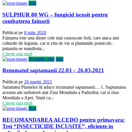
Știri
SULPHUR 80 WG – fungicid iscusit pentru
combaterea fainarii
Publicat pe
8 iulie 2020
Fainarea este una dintre cele mai cunoscute boli, care ataca atat
culturile de legume, cat si vita de vie si plantatiile pomicole,
putandu-se manifesta...
Citește mai mult
Noutățile zilei
Știri
Rezumatul saptamanii 22.03 – 26.03.2021
Publicat pe
26 martie 2021
Sanatatea Plantelor iti aduce rezumatul saptamanii… 1. Saptamana
aceasta am sarbatorit atat Ziua Mondiala a Padurilor, cat si ziua
Mondiala a Apei. Stiati ca...
Citește mai mult
Știri
RECOMANDAREA ALCEDO pentru primavara:
Trei “INSECTICIDE ISCUSITE”, eficiente in