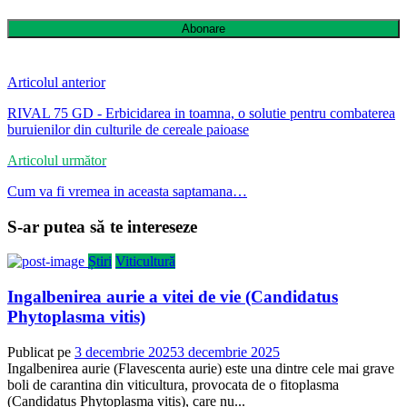
Abonare
Articolul anterior
RIVAL 75 GD - Erbicidarea in toamna, o solutie pentru combaterea
buruienilor din culturile de cereale paioase
Articolul următor
Cum va fi vremea in aceasta saptamana…
S-ar putea să te intereseze
Știri
Viticultură
Ingalbenirea aurie a vitei de vie (Candidatus
Phytoplasma vitis)
Publicat pe
3 decembrie 2025
3 decembrie 2025
Ingalbenirea aurie (Flavescenta aurie) este una dintre cele mai grave
boli de carantina din viticultura, provocata de o fitoplasma
(Candidatus Phytoplasma vitis), care nu...