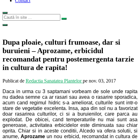
Contact
Dupa ploaie, culturi frumoase, dar si
buruieni – Aprozame, erbicidul
recomandat pentru postemergenta tarzie
in cultura de rapita!
Publicat de
Redactia Sanatatea Plantelor
pe
nov. 03, 2017
Daca in urma cu 3 saptamani vorbeam de sole unde rapita
nu dadea semne ca ar rasari sau avea o rasarire sporadica,
acum cand regimul hidric s-a ameliorat, culturile sunt intr-o
stare de vegetatie excelenta. Insa, apa din sol nu a favorizat
doar rasarirea culturilor, ci si a buruienilor, care parca au
explodat. De obicei, cand temperaturile nu mai sunt asa
generoase, activitatea erbicidelor este diminuata sau chiar
oprita. Chiar si in aceste conditii, Alcedo va ofera solutii, si
anume,
Aprozame
un nou erbicid, recomandat in cultura de