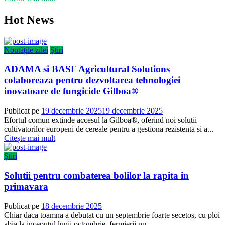
Hot News
Noutățile zilei
Știri
ADAMA si BASF Agricultural Solutions
colaboreaza pentru dezvoltarea tehnologiei
inovatoare de fungicide Gilboa®
Publicat pe
19 decembrie 2025
19 decembrie 2025
Efortul comun extinde accesul la Gilboa®, oferind noi solutii
cultivatorilor europeni de cereale pentru a gestiona rezistenta si a...
Citește mai mult
Știri
Solutii pentru combaterea bolilor la rapita in
primavara
Publicat pe
18 decembrie 2025
Chiar daca toamna a debutat cu un septembrie foarte secetos, cu ploi
abia la inceputul lunii octombrie, fermierii nu...