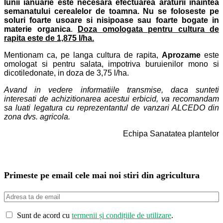
lunii ianuarie este necesara efectuarea araturii inaintea
semanatului cerealelor de toamna.
Nu se foloseste pe
soluri foarte usoare si nisipoase sau foarte bogate in
materie organica
.
Doza omologata pentru cultura de
rapita este de 1,875 l/ha.
Mentionam ca, pe langa cultura de rapita,
Aprozame
este
omologat si pentru salata, impotriva buruienilor
mono si
dicotiledonate, in doza de 3,75 l/ha.
Avand in vedere informatiile transmise
, daca sunteti
interesati de achizitionarea acestui erbicid, va recomandam
sa luati legatura cu reprezentantul de vanzari ALCEDO din
zona dvs. agricola.
Echipa Sanatatea plantelor
Primeste pe email cele mai noi stiri din agricultura
Sunt de acord cu
termenii și condițiile de utilizare
.