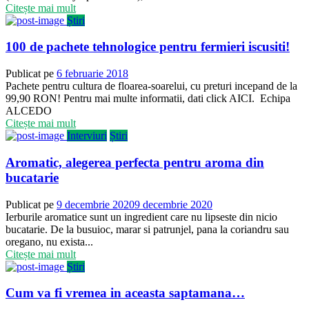
Citește mai mult
Știri
100 de pachete tehnologice pentru fermieri iscusiti!
Publicat pe
6 februarie 2018
Pachete pentru cultura de floarea-soarelui, cu preturi incepand de la
99,90 RON! Pentru mai multe informatii, dati click AICI. Echipa
ALCEDO
Citește mai mult
Interviuri
Știri
Aromatic, alegerea perfecta pentru aroma din
bucatarie
Publicat pe
9 decembrie 2020
9 decembrie 2020
Ierburile aromatice sunt un ingredient care nu lipseste din nicio
bucatarie. De la busuioc, marar si patrunjel, pana la coriandru sau
oregano, nu exista...
Citește mai mult
Știri
Cum va fi vremea in aceasta saptamana…