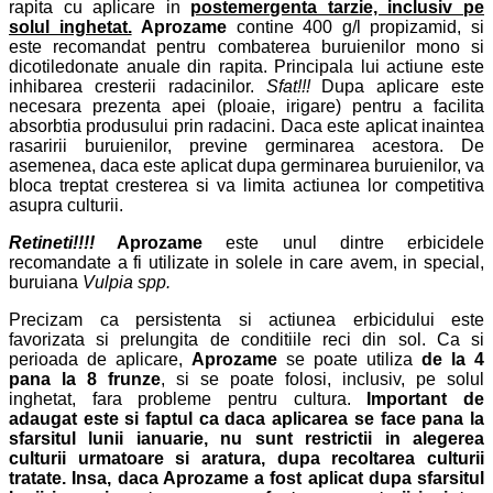
rapita cu aplicare in
postemergenta tarzie, inclusiv pe
solul inghetat.
Aprozame
contine
400 g/l propizamid
, si
este recomandat pentru combaterea buruienilor mono si
dicotiledonate anuale din rapita.
Principala lui actiune este
inhibarea cresterii radacinilor.
Sfat!!!
Dupa aplicare este
necesara prezenta apei (ploaie, irigare) pentru a facilita
absorbtia produsului prin radacini. Daca este aplicat inaintea
rasaririi buruienilor, previne germinarea acestora.
De
asemenea, d
aca este aplicat dupa germinarea buruienilor, va
bloca treptat cresterea si va limita actiunea lor competitiva
asupra culturii.
Retineti!!!!
Aprozame
este unul dintre erbicidele
recomandate a fi utilizate in solele in care avem, in special,
buruiana
Vulpia spp.
Precizam ca persistenta si actiunea erbicidului este
favorizata si prelungita de conditiile reci din sol. Ca si
perioada de aplicare,
Aprozame
se poate utiliza
de la 4
pana la 8 frunze
, si se poate folosi, inclusiv, pe solul
inghetat, fara probleme pentru cultura.
Important de
adaugat este si faptul ca daca aplicarea se face pana la
sfarsitul lunii ianuarie, nu sunt restrictii in alegerea
culturii urmatoare si aratura, dupa recoltarea culturii
tratate. Insa, daca Aprozame a fost aplicat dupa sfarsitul