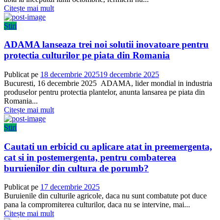
Citește mai mult
Știri
ADAMA lanseaza trei noi solutii inovatoare pentru
protectia culturilor pe piata din Romania
Publicat pe
18 decembrie 2025
19 decembrie 2025
Bucuresti, 16 decembrie 2025 ADAMA, lider mondial in industria
produselor pentru protectia plantelor, anunta lansarea pe piata din
Romania...
Citește mai mult
Știri
Cautati un erbicid cu aplicare atat in preemergenta,
cat si in postemergenta, pentru combaterea
buruienilor din cultura de porumb?
Publicat pe
17 decembrie 2025
Buruienile din culturile agricole, daca nu sunt combatute pot duce
pana la compromiterea culturilor, daca nu se intervine, mai...
Citește mai mult