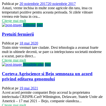
Publicat pe
20 noiembrie 2017
20 noiembrie 2017
Astazi, vreme inchisa in multe zone agricole din tara, insa cu
temperaturi pozitive pentru aceasta perioada. Si zilele viitoare
vremea este buna in cea...
Citește mai mult
Editorial
Știri
Pretuiti fermierii
Publicat pe
18 mai 2020
Traim niste vremuri tare ciudate. Desi tehnologia a avansat foarte
mult in ultimele decenii, se pare ca intelepciunea societatii moderne
a scazut, parca direct...
Citește mai mult
Noutățile zilei
Știri
Corteva Agriscience si Bejo semneaza un acord
privind editarea genomului
Publicat pe
19 mai 2021
Acest acord permite companiei Bejo accesul la proprietatea
intelectuala CRISPR-Cas9 Wilmington, Delaware, Statele Unite ale
Americii – 17 mai 2021 – Bejo, companie olandeza...
Citește mai mult