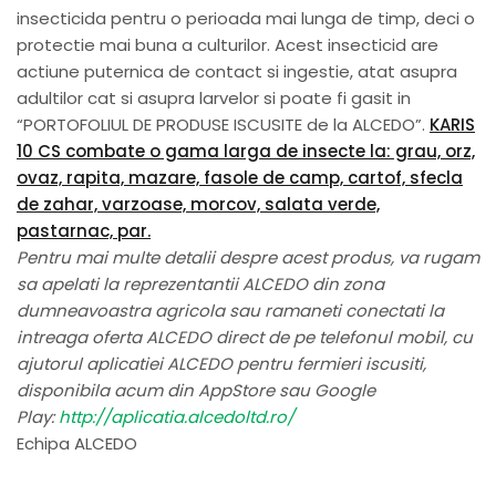
insecticida pentru o perioada mai lunga de timp, deci o
protectie mai buna a culturilor. Acest insecticid are
actiune puternica de contact si ingestie, atat asupra
adultilor cat si asupra larvelor si poate fi gasit in
“PORTOFOLIUL DE PRODUSE ISCUSITE de la ALCEDO”.
KARIS
10 CS combate o gama larga de insecte la: grau, orz,
ovaz, rapita, mazare, fasole de camp, cartof, sfecla
de zahar, varzoase, morcov, salata verde,
pastarnac, par.
Pentru mai multe detalii despre acest produs, va rugam
sa apelati la reprezentantii ALCEDO din zona
dumneavoastra agricola sau ramaneti conectati la
intreaga oferta ALCEDO direct de pe telefonul mobil, cu
ajutorul aplicatiei ALCEDO pentru fermieri iscusiti,
disponibila acum din AppStore sau Google
Play:
http://aplicatia.
alcedoltd.ro/
Echipa ALCEDO