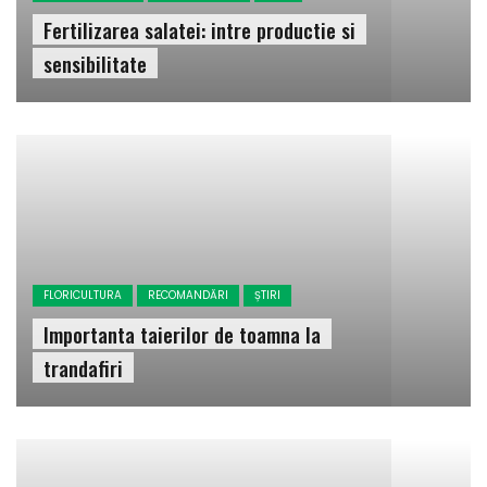
Fertilizarea salatei: intre productie si
sensibilitate
FLORICULTURA
RECOMANDĂRI
ȘTIRI
Importanta taierilor de toamna la
trandafiri