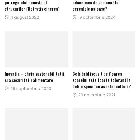
putregaiului cenusiu al
adancimea de semanat la
strugurilor (Botrytis cinerea)
cerealele paioase?
Publicat
4 august 2022
Publicat
19 octombrie 2024
pe
pe
Inovatia – cheia sustenabilitatii
Ce hibrid iscusit de floarea
si a securitatii alimentare
soarelui este foarte tolerant la
bolile specifice acestei culturi?
Publicat
25 septembrie 2020
Publicat
26 noiembrie 2021
pe
pe