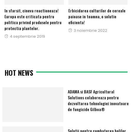
In sfarsit, cineva reactioneaza!
Erbicidarea culturilor de cereale
Europa este criticata pentru
paioase in toamna, o solutie
politica privind produsele pentru
eficienta!
protectia plantelor.
Publicat
3 noiembrie 2022
Publicat
4 septembrie 2019
pe
pe
HOT NEWS
ADAMA si BASF Agricultural
Solutions colaboreaza pentru
dezvoltarea tehnologiei inovatoare
de fungicide Gilboa®
Solutii pentru combaterea bolilor