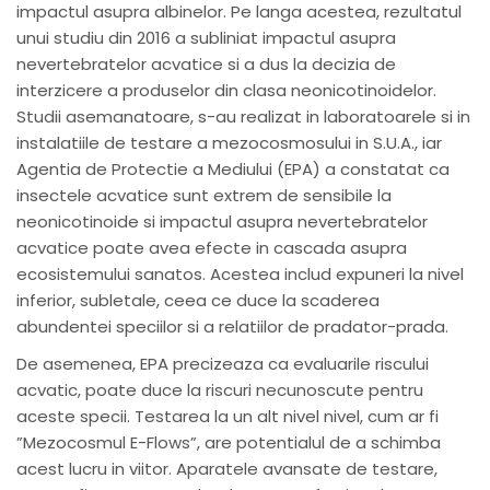
impactul asupra albinelor. Pe langa acestea, rezultatul
unui studiu din 2016 a subliniat impactul asupra
nevertebratelor acvatice si a dus la decizia de
interzicere a produselor din clasa neonicotinoidelor.
Studii asemanatoare, s-au realizat in laboratoarele si in
instalatiile de testare a mezocosmosului in S.U.A., iar
Agentia de Protectie a Mediului (EPA) a constatat ca
insectele acvatice sunt extrem de sensibile la
neonicotinoide si impactul asupra nevertebratelor
acvatice poate avea efecte in cascada asupra
ecosistemului sanatos. Acestea includ expuneri la nivel
inferior, subletale, ceea ce duce la scaderea
abundentei speciilor si a relatiilor de pradator-prada.
De asemenea, EPA precizeaza ca evaluarile riscului
acvatic, poate duce la riscuri necunoscute pentru
aceste specii. Testarea la un alt nivel nivel, cum ar fi
”Mezocosmul E-Flows”, are potentialul de a schimba
acest lucru in viitor. Aparatele avansate de testare,