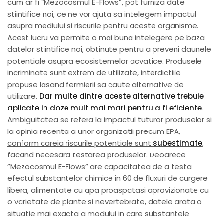
cum ar fi ”Mezocosmul E-Flows”, pot furniza date
stiintifice noi, ce ne vor ajuta sa intelegem impactul
asupra mediului si riscurile pentru aceste organisme.
Acest lucru va permite o mai buna intelegere pe baza
datelor stiintifice noi, obtinute pentru a preveni daunele
potentiale asupra ecosistemelor acvatice. Produsele
incriminate sunt extrem de utilizate, interdictiile
propuse lasand fermierii sa caute alternative de
utilizare.
Dar multe dintre aceste alternative trebuie
aplicate in doze mult mai mari pentru a fi eficiente.
Ambiguitatea se refera la impactul tuturor produselor si
la opinia recenta a unor organizatii precum EPA,
conform c
a
reia riscurile poten
t
iale sunt
subestimate
,
facand necesara testarea produselor. Deoarece
”Mezocosmul E-Flows” are capacitatea de a testa
efectul substantelor chimice in 60 de fluxuri de curgere
libera, alimentate cu apa proaspatasi aprovizionate cu
o varietate de plante si nevertebrate, datele arata o
situatie mai exacta a modului in care substantele