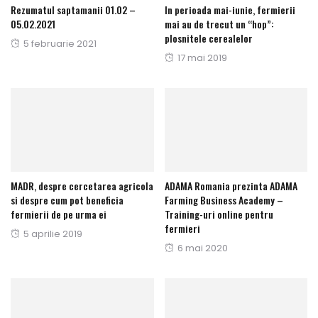
Rezumatul saptamanii 01.02 –
In perioada mai-iunie, fermierii
05.02.2021
mai au de trecut un “hop”:
plosnitele cerealelor
Publicat
5 februarie 2021
Publicat
17 mai 2019
pe
pe
MADR, despre cercetarea agricola
ADAMA Romania prezinta ADAMA
si despre cum pot beneficia
Farming Business Academy –
fermierii de pe urma ei
Training-uri online pentru
fermieri
Publicat
5 aprilie 2019
Publicat
6 mai 2020
pe
pe