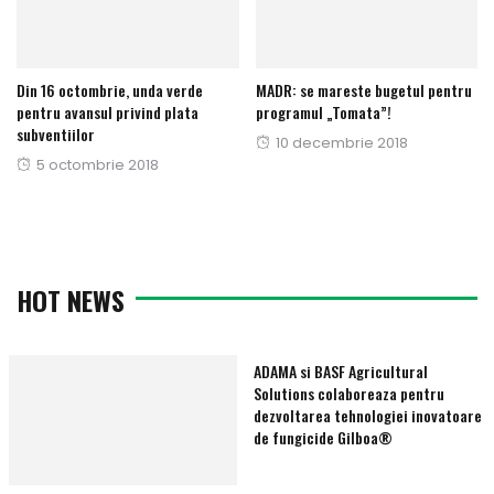
Din 16 octombrie, unda verde
MADR: se mareste bugetul pentru
pentru avansul privind plata
programul „Tomata”!
subventiilor
Publicat
10 decembrie 2018
Publicat
5 octombrie 2018
pe
pe
HOT NEWS
ADAMA si BASF Agricultural
Solutions colaboreaza pentru
dezvoltarea tehnologiei inovatoare
de fungicide Gilboa®